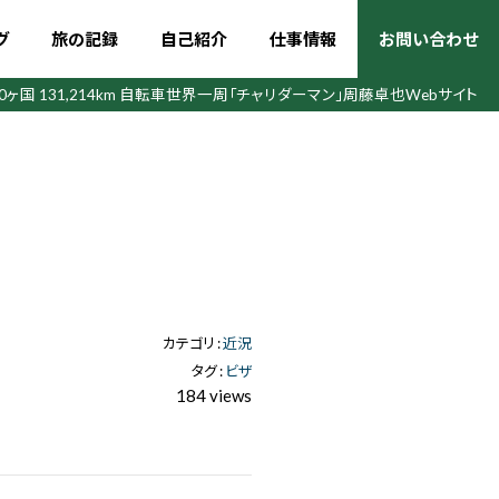
グ
旅の記録
自己紹介
仕事情報
お問い合わせ
50ヶ国 131,214km 自転車世界一周
「チャリダーマン」周藤卓也Webサイト
カテゴリ :
近況
タグ :
ビザ
184 views