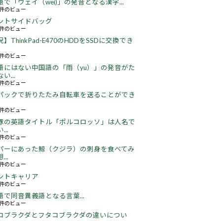
語で「ウェイ（wei)」の発音となる漢字...
51件のビュー
ントサイドバッグ
66件のビュー
】ThinkPad-E470のHDDをSSDに交換でき
22件のビュー
語にはない中国語の「雨（yu）」の発音がた
い...
16件のビュー
パックで折りたたみ自転車を送ることができ
18件のビュー
豚の英語タイトル「ポルコロッソ」は人名で
..
60件のビュー
パーにあった鯨（クジラ）の刺身を食べてみ
..
25件のビュー
ントキャリア
67件のビュー
語で同音異義語となる言葉...
05件のビュー
コブラクダとフタコブラクダの違いについ