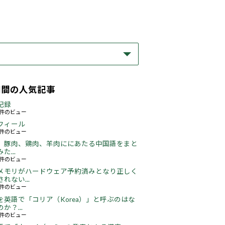
期間の人気記事
記録
63件のビュー
フィール
76件のビュー
、豚肉、鶏肉、羊肉ににあたる中国語をまと
た...
48件のビュー
メモリがハードウェア予約済みとなり正しく
れない...
66件のビュー
を英語で「コリア（Korea）」と呼ぶのはな
か？...
52件のビュー