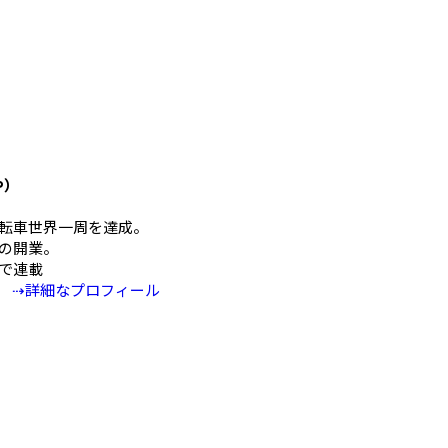
や）
mの自転車世界一周を達成。
の開業。
Eで連載
⇢詳細なプロフィール