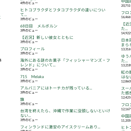
中国
4件のビュー
20,7
ヒトコブラクダとフタコブラクダの違いについ
フロ
て...
16,4
と
3件のビュー
【近況
68日目 メルボルン
た...
3件のビュー
14,9
【近況】新しい彼女とともに
日本
3件のビュー
まらな
プロフィール
13,3
3件のビュー
ゆう
4
海外にある謎のお菓子「フィッシャーマンズ・フ
た...
レンド」について...
13,2
3件のビュー
紅の
715 Melaka
はない.
3件のビュー
12,8
アルバニアにはトーチカが残っている...
スー
3件のビュー
た感想.
12,4
旗
3件のビュー
フロ
12,1
台湾を終えたら、沖縄で作業に没頭しないといけ
ない...
中国
3件のビュー
11,2
フィンランドに激安のアイスクリームあり...
ヒト