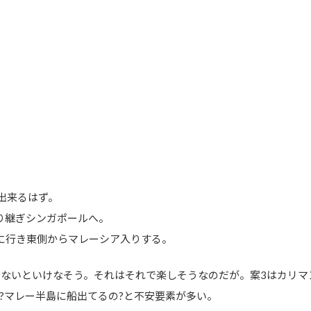
出来るはず。
り継ぎシンガポールへ。
に行き東側からマレーシア入りする。
当走らないといけなそう。それはそれで楽しそうなのだが。案3はカリ
?マレー半島に船出てるの?と不安要素が多い。