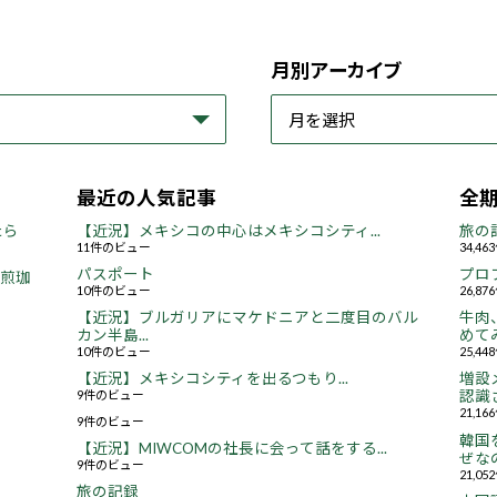
月別アーカイブ
最近の人気記事
全
たら
【近況】メキシコの中心はメキシコシティ...
旅の
11件のビュー
34,4
パスポート
プロ
焙煎珈
10件のビュー
26,8
【近況】ブルガリアにマケドニアと二度目のバル
牛肉
カン半島...
めてみ
10件のビュー
25,4
【近況】メキシコシティを出るつもり...
増設
9件のビュー
認識さ
21,1
9件のビュー
韓国
【近況】MIWCOMの社長に会って話をする...
ぜなの
9件のビュー
21,0
旅の記録