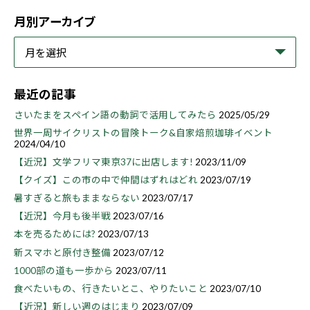
月別アーカイブ
最近の記事
さいたまをスペイン語の動詞で活用してみたら
2025/05/29
世界一周サイクリストの冒険トーク&自家焙煎珈琲イベント
2024/04/10
【近況】文学フリマ東京37に出店します!
2023/11/09
【クイズ】この市の中で仲間はずれはどれ
2023/07/19
暑すぎると旅もままならない
2023/07/17
【近況】今月も後半戦
2023/07/16
本を売るためには?
2023/07/13
新スマホと原付き整備
2023/07/12
1000部の道も一歩から
2023/07/11
食べたいもの、行きたいとこ、やりたいこと
2023/07/10
【近況】新しい週のはじまり
2023/07/09