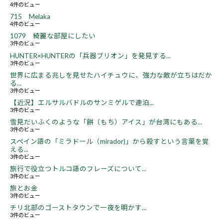
4件のビュー
715 Melaka
4件のビュー
1079 綺麗な部屋にしたい
3件のビュー
HUNTER×HUNTERの「兵器ブリオン」を発見する...
3件のビュー
世界に広まる兆しを見せたハイチュウに、強力な敵が立ちはだか
る...
3件のビュー
【近況】エルサルバドルのサンミゲルで連泊...
3件のビュー
雪見だいふくのような「餅（もち）アイス」が台湾にもある...
3件のビュー
スペイン語の「ミラドール（mirador)」から殺すという言葉を覚
える...
3件のビュー
旅行で役立つトルコ語のフレーズについて...
3件のビュー
旅とお金
3件のビュー
チリ北部のゴーストタウンで一夜を明かす...
3件のビュー