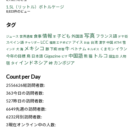
1.5L（リットル）ボトルケージ
8,833件のビュー
タグ
写真
情報
子ども
フランス語
食事
外国語
ジュース
世界遺産
ドヤ街
羊
LCC
アイス
スペイン語
台湾
漢字
中国
ATM
雪
チャリダー
福岡
エチオピア
お金
メキシコ
牛
ベトナム
イラン
豚
下痢
くまモン
海
インド
犬
修理
キルギス
中国語
トルコ
Gigazine
今年の目標
鳥
熊
猫
日本語
誕生日
人物
ビザ
インドネシア
カンボジア
宿
峠
タイ
Count per Day
2556626
総訪問者数:
363
今日の訪問者数:
527
昨日の訪問者数:
6649
先週の訪問者数:
6232
月別訪問者数:
3
現在オンライン中の人数: