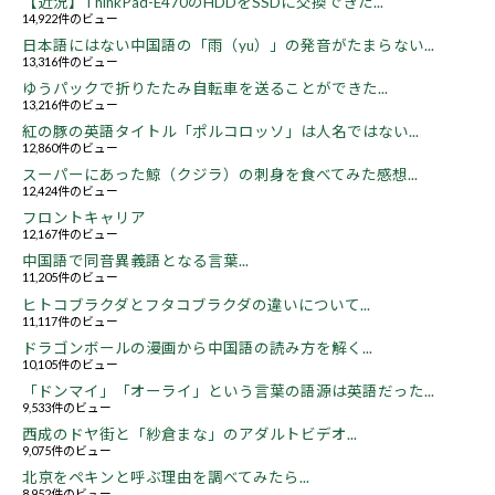
【近況】ThinkPad-E470のHDDをSSDに交換できた...
14,922件のビュー
日本語にはない中国語の「雨（yu）」の発音がたまらない...
13,316件のビュー
ゆうパックで折りたたみ自転車を送ることができた...
13,216件のビュー
紅の豚の英語タイトル「ポルコロッソ」は人名ではない...
12,860件のビュー
スーパーにあった鯨（クジラ）の刺身を食べてみた感想...
12,424件のビュー
フロントキャリア
12,167件のビュー
中国語で同音異義語となる言葉...
11,205件のビュー
ヒトコブラクダとフタコブラクダの違いについて...
11,117件のビュー
ドラゴンボールの漫画から中国語の読み方を解く...
10,105件のビュー
「ドンマイ」「オーライ」という言葉の語源は英語だった...
9,533件のビュー
西成のドヤ街と「紗倉まな」のアダルトビデオ...
9,075件のビュー
北京をペキンと呼ぶ理由を調べてみたら...
8,952件のビュー