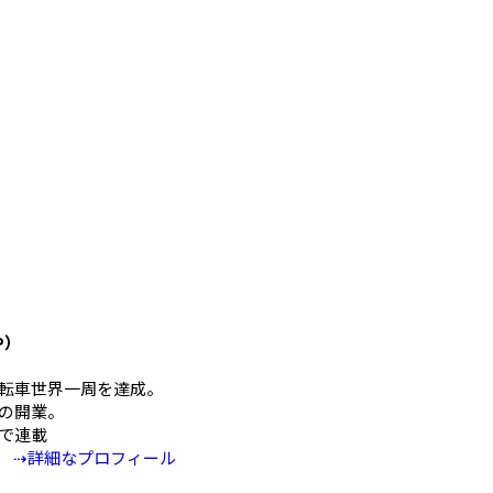
や）
mの自転車世界一周を達成。
の開業。
Eで連載
⇢詳細なプロフィール