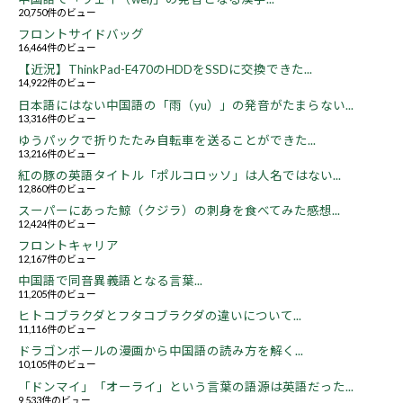
20,750件のビュー
フロントサイドバッグ
16,464件のビュー
【近況】ThinkPad-E470のHDDをSSDに交換できた...
14,922件のビュー
日本語にはない中国語の「雨（yu）」の発音がたまらない...
13,316件のビュー
ゆうパックで折りたたみ自転車を送ることができた...
13,216件のビュー
紅の豚の英語タイトル「ポルコロッソ」は人名ではない...
12,860件のビュー
スーパーにあった鯨（クジラ）の刺身を食べてみた感想...
12,424件のビュー
フロントキャリア
12,167件のビュー
中国語で同音異義語となる言葉...
11,205件のビュー
ヒトコブラクダとフタコブラクダの違いについて...
11,116件のビュー
ドラゴンボールの漫画から中国語の読み方を解く...
10,105件のビュー
「ドンマイ」「オーライ」という言葉の語源は英語だった...
9,533件のビュー