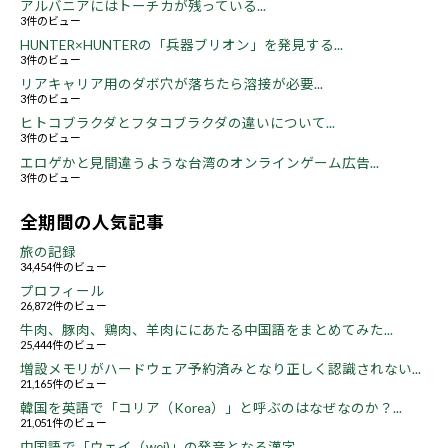
アルバニアにはトーチカが残っている...
3件のビュー
HUNTER×HUNTERの「兵器ブリオン」を発見する...
3件のビュー
リアキャリア用のダボ穴が落ちたら溶接が必要...
3件のビュー
ヒトコブラクダとフタコブラクダの違いについて...
3件のビュー
エロゲかと見間違うような台湾のオンラインゲーム広告...
3件のビュー
全期間の人気記事
旅の記録
34,454件のビュー
プロフィール
26,872件のビュー
牛肉、豚肉、鶏肉、羊肉ににあたる中国語をまとめてみた...
25,444件のビュー
増設メモリがハードウェア予約済みとなり正しく認識されない...
21,165件のビュー
韓国を英語で「コリア（Korea）」と呼ぶのはなぜなのか？...
21,051件のビュー
中国語で「ウェイ（wei)」の発音となる漢字...