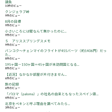
請負
10件のビュー
クンジェラブ峠
9件のビュー
8月の目標
9件のビュー
小さいころには壁なんて無かったのに...
9件のビュー
５ アリススプリングスメモ
9件のビュー
バンコク～チェンマイのフライトが455バーツ（約1406円）だっ
た...
8件のビュー
195ヶ国－150ヶ国＝45ヶ国が未訪問国となる...
8件のビュー
【近況】なかなか部屋が片付きません...
6件のビュー
旅の記録
6件のビュー
「パロマ（paloma）」の社名の由来ともなったスペイン語...
4件のビュー
北京をペキンと呼ぶ理由を調べてみたら...
3件のビュー