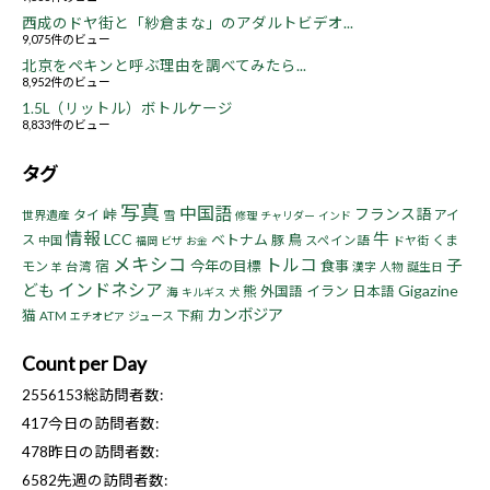
西成のドヤ街と「紗倉まな」のアダルトビデオ...
9,075件のビュー
北京をペキンと呼ぶ理由を調べてみたら...
8,952件のビュー
1.5L（リットル）ボトルケージ
8,833件のビュー
タグ
写真
中国語
フランス語
峠
タイ
アイ
世界遺産
雪
修理
チャリダー
インド
情報
牛
LCC
ベトナム
鳥
ス
豚
くま
中国
スペイン語
ドヤ街
福岡
ビザ
お金
メキシコ
トルコ
子
宿
今年の目標
食事
モン
台湾
漢字
人物
誕生日
羊
インドネシア
ども
Gigazine
熊
イラン
外国語
日本語
海
キルギス
犬
カンボジア
猫
下痢
ATM
ジュース
エチオピア
Count per Day
2556153
総訪問者数:
417
今日の訪問者数:
478
昨日の訪問者数:
6582
先週の訪問者数: