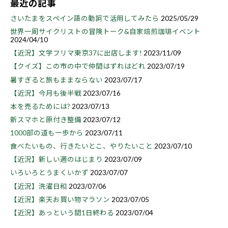
最近の記事
さいたまをスペイン語の動詞で活用してみたら
2025/05/29
世界一周サイクリストの冒険トーク&自家焙煎珈琲イベント
2024/04/10
【近況】文学フリマ東京37に出店します!
2023/11/09
【クイズ】この市の中で仲間はずれはどれ
2023/07/19
暑すぎると旅もままならない
2023/07/17
【近況】今月も後半戦
2023/07/16
本を売るためには?
2023/07/13
新スマホと原付き整備
2023/07/12
1000部の道も一歩から
2023/07/11
食べたいもの、行きたいとこ、やりたいこと
2023/07/10
【近況】新しい週のはじまり
2023/07/09
いろいろとうまくいかず
2023/07/07
【近況】洗濯日和
2023/07/06
【近況】楽天お買い物マラソン
2023/07/05
【近況】あっという間1日終わる
2023/07/04