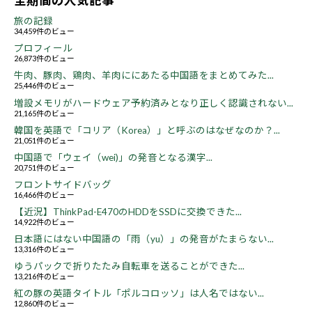
全期間の人気記事
旅の記録
34,459件のビュー
プロフィール
26,873件のビュー
牛肉、豚肉、鶏肉、羊肉ににあたる中国語をまとめてみた...
25,446件のビュー
増設メモリがハードウェア予約済みとなり正しく認識されない...
21,165件のビュー
韓国を英語で「コリア（Korea）」と呼ぶのはなぜなのか？...
21,051件のビュー
中国語で「ウェイ（wei)」の発音となる漢字...
20,751件のビュー
フロントサイドバッグ
16,466件のビュー
【近況】ThinkPad-E470のHDDをSSDに交換できた...
14,922件のビュー
日本語にはない中国語の「雨（yu）」の発音がたまらない...
13,316件のビュー
ゆうパックで折りたたみ自転車を送ることができた...
13,216件のビュー
紅の豚の英語タイトル「ポルコロッソ」は人名ではない...
12,860件のビュー