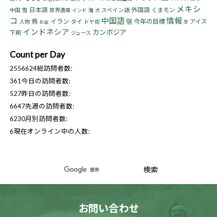
メキシ
日本語
外国語
くまモン
中国
雪
世界遺産
海
スペイン語
インド
犬
コ
中国語
情報
鳥
イラン
宿
今年の目標
タイ
アイス
人物
ドヤ街
お金
羊
インドネシア
カンボジア
下痢
ジュース
Count per Day
2556624
総訪問者数:
361
今日の訪問者数:
527
昨日の訪問者数:
6647
先週の訪問者数:
6230
月別訪問者数:
6
現在オンライン中の人数:
お問い合わせ