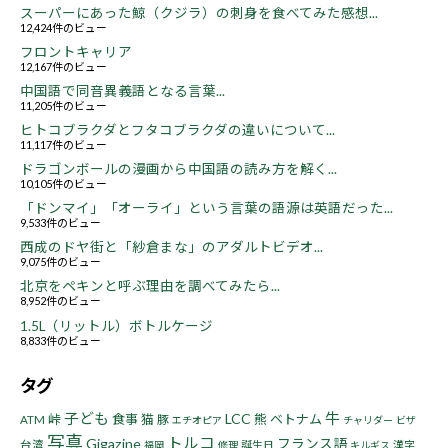
スーパーにあった鯨（クジラ）の刺身を食べてみた感想...
12,424件のビュー
フロントキャリア
12,167件のビュー
中国語で同音異義語となる言葉...
11,205件のビュー
ヒトコブラクダとフタコブラクダの違いについて...
11,117件のビュー
ドラゴンボールの漫画から中国語の読み方を解く...
10,105件のビュー
「ドンマイ」「オーライ」という言葉の語源は英語だった...
9,533件のビュー
西成のドヤ街と「紗倉まな」のアダルトビデオ...
9,075件のビュー
北京をペキンと呼ぶ理由を調べてみたら...
8,952件のビュー
1.5L（リットル）ボトルケージ
8,833件のビュー
タグ
子ども
牛
LCC
峠
食事
猫
熊
ベトナム
豚
ATM
エチオピア
チャリダー
ビザ
写真
トルコ
Gigazine
フランス語
台湾
誕生日
漢字
福岡
修理
キルギス