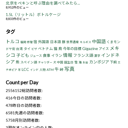
北京をペキンと呼ぶ理由を調べてみたら...
8,952件のビュー
1.5L（リットル）ボトルケージ
8,833件のビュー
タグ
トルコ
中国語
宿
外国語
日本語
豚
くまモン
世界遺産
福岡
修理
キルギス
メキ
Gigazine
ベトナム
猫
鳥
今年の目標
タイ
アイス
ドヤ街
台湾
ビザ
シコ
情報
インドネ
子ども
フランス語
食事
イラン
ジュース
漢字
シア
カンボジア
熊
下痢
スペイン語
中国
誕生日
雪
海
チャリダー
犬
お金
エ
写真
牛
LCC
峠
人物
ATM
チオピア
羊
インド
Count per Day
2556152
総訪問者数:
416
今日の訪問者数:
478
昨日の訪問者数:
6581
先週の訪問者数:
5758
月別訪問者数:
3
現在オンライン中の人数: