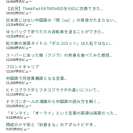
16,464件のビュー
【近況】ThinkPad-E470のHDDをSSDに交換できた...
14,922件のビュー
日本語にはない中国語の「雨（yu）」の発音がたまらない...
13,316件のビュー
ゆうパックで折りたたみ自転車を送ることができた...
13,216件のビュー
紅の豚の英語タイトル「ポルコロッソ」は人名ではない...
12,860件のビュー
スーパーにあった鯨（クジラ）の刺身を食べてみた感想...
12,424件のビュー
フロントキャリア
12,167件のビュー
中国語で同音異義語となる言葉...
11,205件のビュー
ヒトコブラクダとフタコブラクダの違いについて...
11,116件のビュー
ドラゴンボールの漫画から中国語の読み方を解く...
10,105件のビュー
「ドンマイ」「オーライ」という言葉の語源は英語だった...
9,533件のビュー
西成のドヤ街と「紗倉まな」のアダルトビデオ...
9,075件のビュー