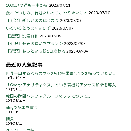
1000部の道も一歩から
2023/07/11
食べたいもの、行きたいとこ、やりたいこと
2023/07/10
【近況】新しい週のはじまり
2023/07/09
いろいろとうまくいかず
2023/07/07
【近況】洗濯日和
2023/07/06
【近況】楽天お買い物マラソン
2023/07/05
【近況】あっという間1日終わる
2023/07/04
最近の人気記事
世界一周するならスマホ2台と携帯番号1つを持っていたい...
11件のビュー
「Googleアナリティクス」という高機能アクセス解析を導入...
10件のビュー
韓国の財閥ハンファグループのファについて...
10件のビュー
blogで記事を書く
10件のビュー
請負
10件のビュー
クンジェラブ峠