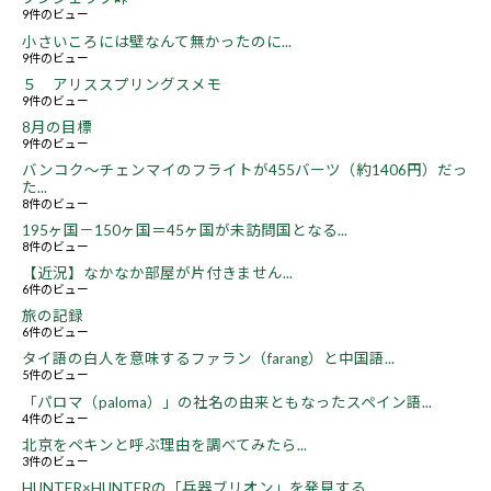
9件のビュー
小さいころには壁なんて無かったのに...
9件のビュー
５ アリススプリングスメモ
9件のビュー
8月の目標
9件のビュー
バンコク～チェンマイのフライトが455バーツ（約1406円）だっ
た...
8件のビュー
195ヶ国－150ヶ国＝45ヶ国が未訪問国となる...
8件のビュー
【近況】なかなか部屋が片付きません...
6件のビュー
旅の記録
6件のビュー
タイ語の白人を意味するファラン（farang）と中国語...
5件のビュー
「パロマ（paloma）」の社名の由来ともなったスペイン語...
4件のビュー
北京をペキンと呼ぶ理由を調べてみたら...
3件のビュー
HUNTER×HUNTERの「兵器ブリオン」を発見する...