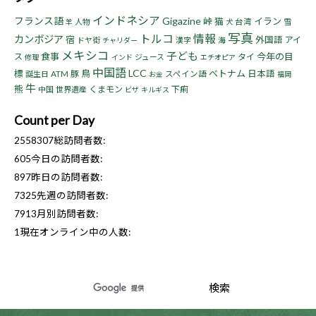
インドネシア
フランス語
Gigazine
峠
猫
イラン
人物
台湾
雪
羊
犬
写真
トルコ
情報
カンボジア
宿
外国語
アイ
ドヤ街
漢字
海
チャリダー
メキシコ
子ども
食事
今年の目
ス
タイ
ジュース
修理
インド
エチオピア
中国語
LCC
標
鳥
ベトナム
豚
日本語
誕生日
ATM
スペイン語
お金
福岡
牛
熊
くまモン
下痢
中国
世界遺産
ビザ
キルギス
Count per Day
2558307
総訪問者数:
605
今日の訪問者数:
897
昨日の訪問者数:
7325
先週の訪問者数:
7913
月別訪問者数:
1
現在オンライン中の人数: