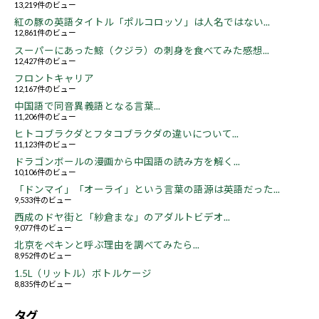
13,219件のビュー
紅の豚の英語タイトル「ポルコロッソ」は人名ではない...
12,861件のビュー
スーパーにあった鯨（クジラ）の刺身を食べてみた感想...
12,427件のビュー
フロントキャリア
12,167件のビュー
中国語で同音異義語となる言葉...
11,206件のビュー
ヒトコブラクダとフタコブラクダの違いについて...
11,123件のビュー
ドラゴンボールの漫画から中国語の読み方を解く...
10,106件のビュー
「ドンマイ」「オーライ」という言葉の語源は英語だった...
9,533件のビュー
西成のドヤ街と「紗倉まな」のアダルトビデオ...
9,077件のビュー
北京をペキンと呼ぶ理由を調べてみたら...
8,952件のビュー
1.5L（リットル）ボトルケージ
8,835件のビュー
タグ