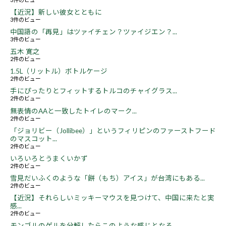
【近況】新しい彼女とともに
3件のビュー
中国語の「再見」はツァイチェン？ツァイジエン？...
3件のビュー
五木 寛之
2件のビュー
1.5L（リットル）ボトルケージ
2件のビュー
手にぴったりとフィットするトルコのチャイグラス...
2件のビュー
無表情のAAと一致したトイレのマーク...
2件のビュー
「ジョリビー（Jollibee）」というフィリピンのファーストフード
のマスコット...
2件のビュー
いろいろとうまくいかず
2件のビュー
雪見だいふくのような「餅（もち）アイス」が台湾にもある...
2件のビュー
【近況】それらしいミッキーマウスを見つけて、中国に来たと実
感...
2件のビュー
モンゴルのゲルを分解したらこのような感じとなる...