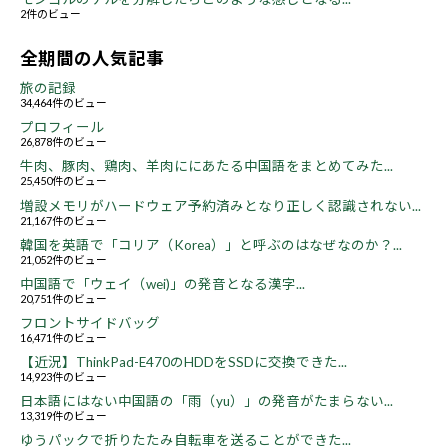
2件のビュー
全期間の人気記事
旅の記録
34,464件のビュー
プロフィール
26,878件のビュー
牛肉、豚肉、鶏肉、羊肉ににあたる中国語をまとめてみた...
25,450件のビュー
増設メモリがハードウェア予約済みとなり正しく認識されない...
21,167件のビュー
韓国を英語で「コリア（Korea）」と呼ぶのはなぜなのか？...
21,052件のビュー
中国語で「ウェイ（wei)」の発音となる漢字...
20,751件のビュー
フロントサイドバッグ
16,471件のビュー
【近況】ThinkPad-E470のHDDをSSDに交換できた...
14,923件のビュー
日本語にはない中国語の「雨（yu）」の発音がたまらない...
13,319件のビュー
ゆうパックで折りたたみ自転車を送ることができた...