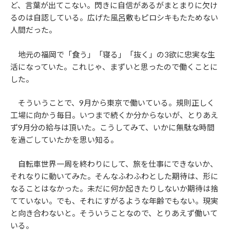
ど、言葉が出てこない。閃きに自信があるがまとまりに欠け
るのは自認している。広げた風呂敷もピロシキもたためない
人間だった。
地元の福岡で「食う」「寝る」「抜く」の3欲に忠実な生
活になっていた。これじゃ、まずいと思ったので働くことに
した。
そういうことで、9月から東京で働いている。規則正しく
工場に向かう毎日。いつまで続くか分からないが、とりあえ
ず9月分の給与は頂いた。こうしてみて、いかに無駄な時間
を過ごしていたかを思い知る。
自転車世界一周を終わりにして、旅を仕事にできないか、
それなりに動いてみた。そんなふわふわとした期待は、形に
なることはなかった。未だに何か起きたりしないか期待は捨
てていない。でも、それにすがるような年齢でもない。現実
と向き合わないと。そういうことなので、とりあえず働いて
いる。