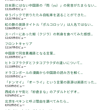
日本語にはない中国語の「雨（yu）」の発音がたまらない...
13,316件のビュー
ゆうパックで折りたたみ自転車を送ることができた...
13,217件のビュー
紅の豚の英語タイトル「ポルコロッソ」は人名ではない...
12,860件のビュー
スーパーにあった鯨（クジラ）の刺身を食べてみた感想...
12,425件のビュー
フロントキャリア
12,167件のビュー
中国語で同音異義語となる言葉...
11,205件のビュー
ヒトコブラクダとフタコブラクダの違いについて...
11,118件のビュー
ドラゴンボールの漫画から中国語の読み方を解く...
10,105件のビュー
「ドンマイ」「オーライ」という言葉の語源は英語だった...
9,533件のビュー
西成のドヤ街と「紗倉まな」のアダルトビデオ...
9,076件のビュー
北京をペキンと呼ぶ理由を調べてみたら...
8,952件のビュー