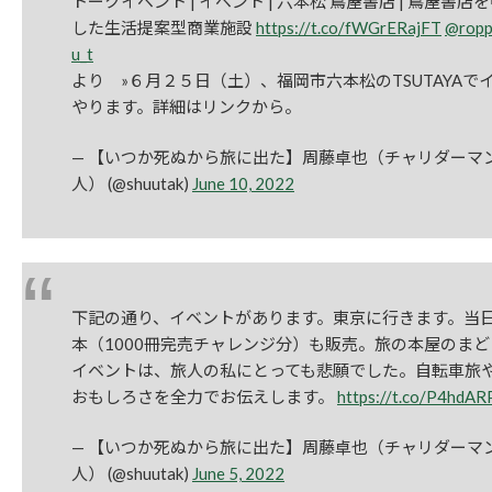
トークイベント | イベント | 六本松 蔦屋書店 | 蔦屋書店
した生活提案型商業施設
https://t.co/fWGrERajFT
@ropp
u_t
より »６月２５日（土）、福岡市六本松のTSUTAYAで
やります。詳細はリンクから。
— 【いつか死ぬから旅に出た】周藤卓也（チャリダーマ
人） (@shuutak)
June 10, 2022
下記の通り、イベントがあります。東京に行きます。当
本（1000冊完売チャレンジ分）も販売。旅の本屋のま
イベントは、旅人の私にとっても悲願でした。自転車旅
おもしろさを全力でお伝えします。
https://t.co/P4hdAR
— 【いつか死ぬから旅に出た】周藤卓也（チャリダーマ
人） (@shuutak)
June 5, 2022