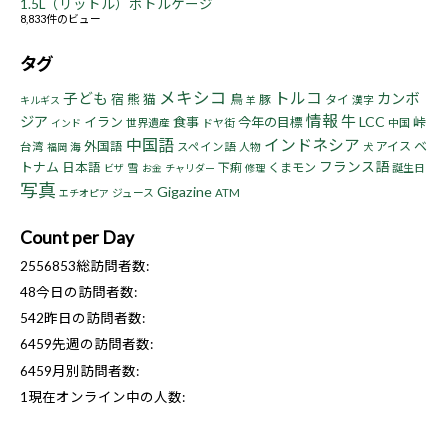
1.5L（リットル）ボトルケージ
8,833件のビュー
タグ
メキシコ
トルコ
子ども
カンボ
宿
熊
猫
鳥
豚
タイ
漢字
キルギス
羊
情報
牛
ジア
LCC
イラン
食事
今年の目標
峠
世界遺産
ドヤ街
中国
インド
中国語
インドネシア
ベ
外国語
アイス
台湾
海
スペイン語
人物
福岡
犬
フランス語
トナム
日本語
下痢
くまモン
雪
誕生日
ビザ
お金
チャリダー
修理
写真
Gigazine
ジュース
ATM
エチオピア
Count per Day
2556853
総訪問者数:
48
今日の訪問者数:
542
昨日の訪問者数:
6459
先週の訪問者数:
6459
月別訪問者数:
1
現在オンライン中の人数: