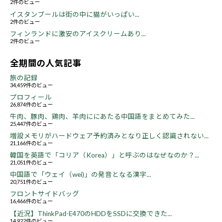
2件のビュー
イスタンブールは街の中に猫がいっぱい...
2件のビュー
フィンランドに激安のアイスクリームあり...
2件のビュー
全期間の人気記事
旅の記録
34,459件のビュー
プロフィール
26,874件のビュー
牛肉、豚肉、鶏肉、羊肉ににあたる中国語をまとめてみた...
25,447件のビュー
増設メモリがハードウェア予約済みとなり正しく認識されない...
21,166件のビュー
韓国を英語で「コリア（Korea）」と呼ぶのはなぜなのか？...
21,051件のビュー
中国語で「ウェイ（wei)」の発音となる漢字...
20,751件のビュー
フロントサイドバッグ
16,466件のビュー
【近況】ThinkPad-E470のHDDをSSDに交換できた...
14,922件のビュー