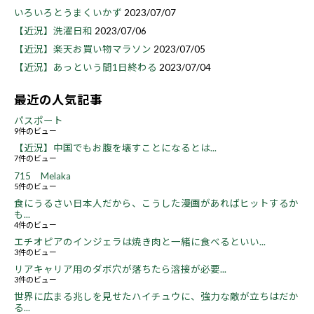
いろいろとうまくいかず
2023/07/07
【近況】洗濯日和
2023/07/06
【近況】楽天お買い物マラソン
2023/07/05
【近況】あっという間1日終わる
2023/07/04
最近の人気記事
パスポート
9件のビュー
【近況】中国でもお腹を壊すことになるとは...
7件のビュー
715 Melaka
5件のビュー
食にうるさい日本人だから、こうした漫画があればヒットするか
も...
4件のビュー
エチオピアのインジェラは焼き肉と一緒に食べるといい...
3件のビュー
リアキャリア用のダボ穴が落ちたら溶接が必要...
3件のビュー
世界に広まる兆しを見せたハイチュウに、強力な敵が立ちはだか
る...