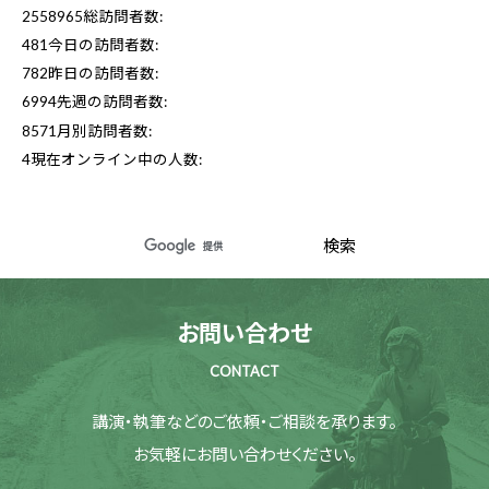
2558965
総訪問者数:
481
今日の訪問者数:
782
昨日の訪問者数:
6994
先週の訪問者数:
8571
月別訪問者数:
4
現在オンライン中の人数:
お問い合わせ
CONTACT
講演・執筆などのご依頼・ご相談を承ります。
お気軽にお問い合わせください。