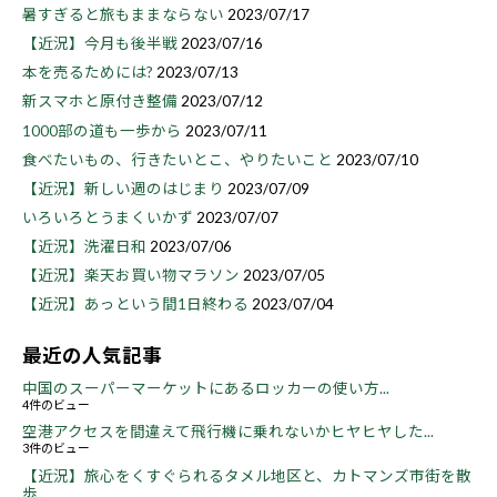
暑すぎると旅もままならない
2023/07/17
【近況】今月も後半戦
2023/07/16
本を売るためには?
2023/07/13
新スマホと原付き整備
2023/07/12
1000部の道も一歩から
2023/07/11
食べたいもの、行きたいとこ、やりたいこと
2023/07/10
【近況】新しい週のはじまり
2023/07/09
いろいろとうまくいかず
2023/07/07
【近況】洗濯日和
2023/07/06
【近況】楽天お買い物マラソン
2023/07/05
【近況】あっという間1日終わる
2023/07/04
最近の人気記事
中国のスーパーマーケットにあるロッカーの使い方...
4件のビュー
空港アクセスを間違えて飛行機に乗れないかヒヤヒヤした...
3件のビュー
【近況】旅心をくすぐられるタメル地区と、カトマンズ市街を散
歩...