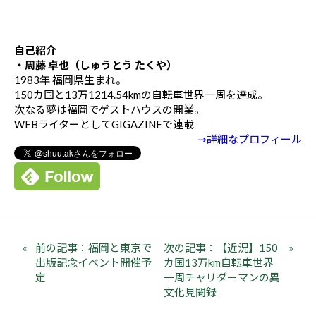
自己紹介
・周藤 卓也（しゅうとう たくや）
1983年 福岡県生まれ。
150カ国と13万1214.54kmの自転車世界一周を達成。
次なる夢は福岡でゲストハウスの開業。
WEBライターとしてGIGAZINEで連載
⇢詳細なプロフィール
前の記事：福岡と東京で
次の記事：【近況】150
出版記念イベント開催予
カ国13万km自転車世界
定
一周チャリダーマンの異
文化見聞録