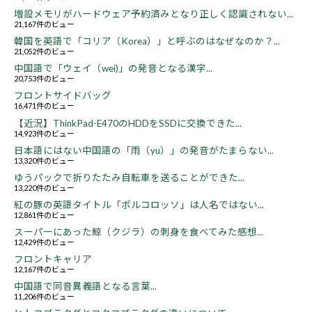
増設メモリがハードウェア予約済みとなり正しく認識されない...
21,167件のビュー
韓国を英語で「コリア（Korea）」と呼ぶのはなぜなのか？...
21,052件のビュー
中国語で「ウェイ（wei)」の発音となる漢字...
20,753件のビュー
フロントサイドバッグ
16,471件のビュー
【近況】ThinkPad-E470のHDDをSSDに交換できた...
14,923件のビュー
日本語にはない中国語の「雨（yu）」の発音がたまらない...
13,320件のビュー
ゆうパックで折りたたみ自転車を送ることができた...
13,220件のビュー
紅の豚の英語タイトル「ポルコロッソ」は人名ではない...
12,861件のビュー
スーパーにあった鯨（クジラ）の刺身を食べてみた感想...
12,429件のビュー
フロントキャリア
12,167件のビュー
中国語で同音異義語となる言葉...
11,206件のビュー