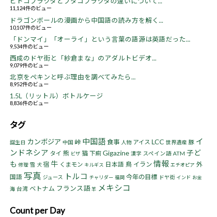
ヒトコブラクダとフタコブラクダの違いについて...
11,124件のビュー
ドラゴンボールの漫画から中国語の読み方を解く...
10,107件のビュー
「ドンマイ」「オーライ」という言葉の語源は英語だった...
9,534件のビュー
西成のドヤ街と「紗倉まな」のアダルトビデオ...
9,079件のビュー
北京をペキンと呼ぶ理由を調べてみたら...
8,952件のビュー
1.5L（リットル）ボトルケージ
8,836件のビュー
タグ
中国語
イ
カンボジア
LCC
峠
食事
アイス
豚
誕生日
中国
人物
世界遺産
ンドネシア
子ど
Gigazine
熊
猫
タイ
下痢
漢字
スペイン語
ATM
ビザ
情報
も
牛
宿
鳥
イラン
くまモン
日本語
外
雪
修理
犬
キルギス
エチオピア
写真
トルコ
今年の目標
国語
ジュース
ドヤ街
チャリダー
福岡
インド
お金
メキシコ
フランス語
ベトナム
海
台湾
羊
Count per Day