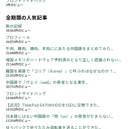
フロントサイドバッグ
2件のビュー
全期間の人気記事
旅の記録
34,463件のビュー
プロフィール
26,876件のビュー
牛肉、豚肉、鶏肉、羊肉ににあたる中国語をまとめてみた...
25,448件のビュー
増設メモリがハードウェア予約済みとなり正しく認識されない...
21,166件のビュー
韓国を英語で「コリア（Korea）」と呼ぶのはなぜなのか？...
21,052件のビュー
中国語で「ウェイ（wei)」の発音となる漢字...
20,751件のビュー
フロントサイドバッグ
16,466件のビュー
【近況】ThinkPad-E470のHDDをSSDに交換できた...
14,922件のビュー
日本語にはない中国語の「雨（yu）」の発音がたまらない...
13,316件のビュー
ゆうパックで折りたたみ自転車を送ることができた...