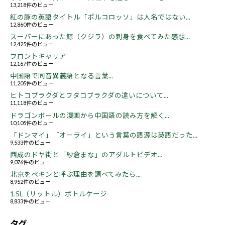
13,218件のビュー
紅の豚の英語タイトル「ポルコロッソ」は人名ではない...
12,860件のビュー
スーパーにあった鯨（クジラ）の刺身を食べてみた感想...
12,425件のビュー
フロントキャリア
12,167件のビュー
中国語で同音異義語となる言葉...
11,205件のビュー
ヒトコブラクダとフタコブラクダの違いについて...
11,118件のビュー
ドラゴンボールの漫画から中国語の読み方を解く...
10,105件のビュー
「ドンマイ」「オーライ」という言葉の語源は英語だった...
9,533件のビュー
西成のドヤ街と「紗倉まな」のアダルトビデオ...
9,076件のビュー
北京をペキンと呼ぶ理由を調べてみたら...
8,952件のビュー
1.5L（リットル）ボトルケージ
8,833件のビュー
タグ