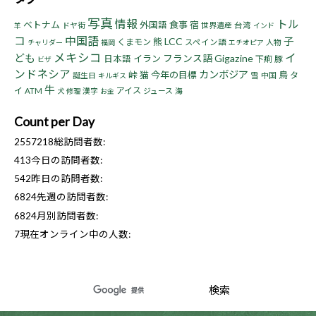
写真
情報
トル
ベトナム
食事
宿
外国語
ドヤ街
世界遺産
台湾
羊
インド
コ
中国語
子
LCC
熊
くまモン
スペイン語
人物
チャリダー
福岡
エチオピア
メキシコ
イ
ども
フランス語
Gigazine
イラン
日本語
下痢
豚
ビザ
ンドネシア
カンボジア
峠
猫
今年の目標
鳥
タ
誕生日
雪
中国
キルギス
牛
イ
アイス
ATM
漢字
ジュース
海
犬
修理
お金
Count per Day
2557218
総訪問者数:
413
今日の訪問者数:
542
昨日の訪問者数:
6824
先週の訪問者数:
6824
月別訪問者数:
7
現在オンライン中の人数: