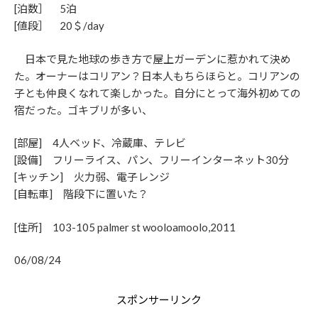
[泊数］ 5泊
[値段］ 20＄/day
日本で見た地球の歩き方で屋上ガーデンに惹かれて決め
た。オーナーはコリアン？日本人もちらほらと。コリアンの
子とも仲良くなれて楽しかった。自分にとって海外初めての
宿だった。ゴキブリが多い、
[部屋] 4人ベッド、冷蔵庫、テレビ
[設備] フリーライス、パン、フリーインターネット30分
[キッチン] 火力弱、電子レンジ
[自転車] 階段下に置いた？
[住所] 103-105 palmer st wooloamoolo,2011
06/08/24
スポンサーリンク