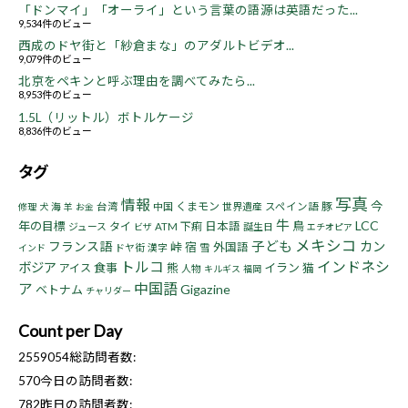
「ドンマイ」「オーライ」という言葉の語源は英語だった...
9,534件のビュー
西成のドヤ街と「紗倉まな」のアダルトビデオ...
9,079件のビュー
北京をペキンと呼ぶ理由を調べてみたら...
8,953件のビュー
1.5L（リットル）ボトルケージ
8,836件のビュー
タグ
写真
情報
今
くまモン
豚
海
台湾
中国
世界遺産
スペイン語
修理
犬
羊
お金
牛
LCC
年の目標
鳥
タイ
下痢
日本語
ジュース
ATM
誕生日
ビザ
エチオピア
メキシコ
子ども
フランス語
カン
峠
宿
外国語
ドヤ街
漢字
雪
インド
トルコ
インドネシ
ボジア
食事
熊
イラン
猫
アイス
人物
キルギス
福岡
ア
中国語
Gigazine
ベトナム
チャリダー
Count per Day
2559054
総訪問者数:
570
今日の訪問者数:
782
昨日の訪問者数: