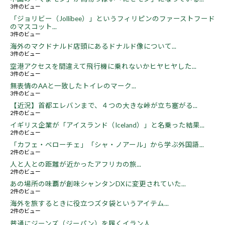
3件のビュー
「ジョリビー（Jollibee）」というフィリピンのファーストフード
のマスコット...
3件のビュー
海外のマクドナルド店頭にあるドナルド像について...
3件のビュー
空港アクセスを間違えて飛行機に乗れないかヒヤヒヤした...
3件のビュー
無表情のAAと一致したトイレのマーク...
3件のビュー
【近況】首都エレバンまで、４つの大きな峠が立ち塞がる...
2件のビュー
イギリス企業が「アイスランド（Iceland）」と名乗った結果...
2件のビュー
「カフェ・ベローチェ」「シャ・ノアール」から学ぶ外国語...
2件のビュー
人と人との距離が近かったアフリカの旅...
2件のビュー
あの場所の味覇が創味シャンタンDXに変更されていた...
2件のビュー
海外を旅するときに役立つズタ袋というアイテム...
2件のビュー
普通にジーンズ（ジーパン）を履くイラン人...