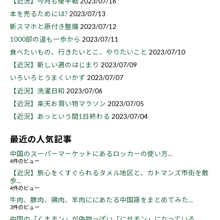
【近況】今月も後半戦
2023/07/16
本を売るためには?
2023/07/13
新スマホと原付き整備
2023/07/12
1000部の道も一歩から
2023/07/11
食べたいもの、行きたいとこ、やりたいこと
2023/07/10
【近況】新しい週のはじまり
2023/07/09
いろいろとうまくいかず
2023/07/07
【近況】洗濯日和
2023/07/06
【近況】楽天お買い物マラソン
2023/07/05
【近況】あっという間1日終わる
2023/07/04
最近の人気記事
中国のスーパーマーケットにあるロッカーの使い方...
4件のビュー
【近況】旅心をくすぐられるタメル地区と、カトマンズ市街を散
歩...
4件のビュー
牛肉、豚肉、鶏肉、羊肉ににあたる中国語をまとめてみた...
3件のビュー
中国の「くまモン」が偽物っぽい「にせモン」になっている...