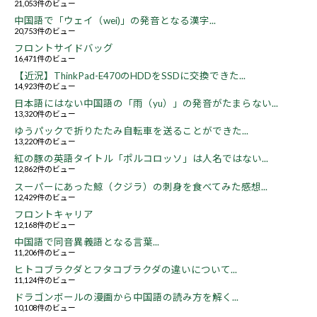
21,053件のビュー
中国語で「ウェイ（wei)」の発音となる漢字...
20,753件のビュー
フロントサイドバッグ
16,471件のビュー
【近況】ThinkPad-E470のHDDをSSDに交換できた...
14,923件のビュー
日本語にはない中国語の「雨（yu）」の発音がたまらない...
13,320件のビュー
ゆうパックで折りたたみ自転車を送ることができた...
13,220件のビュー
紅の豚の英語タイトル「ポルコロッソ」は人名ではない...
12,862件のビュー
スーパーにあった鯨（クジラ）の刺身を食べてみた感想...
12,429件のビュー
フロントキャリア
12,168件のビュー
中国語で同音異義語となる言葉...
11,206件のビュー
ヒトコブラクダとフタコブラクダの違いについて...
11,124件のビュー
ドラゴンボールの漫画から中国語の読み方を解く...
10,108件のビュー