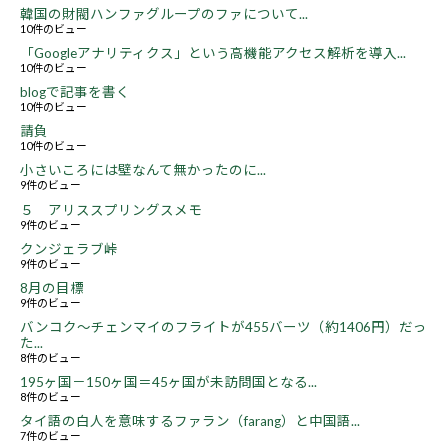
韓国の財閥ハンファグループのファについて...
10件のビュー
「Googleアナリティクス」という高機能アクセス解析を導入...
10件のビュー
blogで記事を書く
10件のビュー
請負
10件のビュー
小さいころには壁なんて無かったのに...
9件のビュー
５ アリススプリングスメモ
9件のビュー
クンジェラブ峠
9件のビュー
8月の目標
9件のビュー
バンコク～チェンマイのフライトが455バーツ（約1406円）だっ
た...
8件のビュー
195ヶ国－150ヶ国＝45ヶ国が未訪問国となる...
8件のビュー
タイ語の白人を意味するファラン（farang）と中国語...
7件のビュー