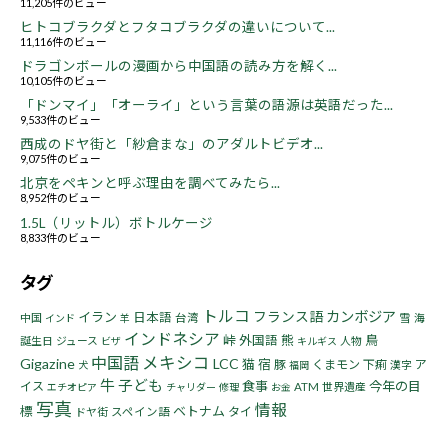
11,205件のビュー
ヒトコブラクダとフタコブラクダの違いについて...
11,116件のビュー
ドラゴンボールの漫画から中国語の読み方を解く...
10,105件のビュー
「ドンマイ」「オーライ」という言葉の語源は英語だった...
9,533件のビュー
西成のドヤ街と「紗倉まな」のアダルトビデオ...
9,075件のビュー
北京をペキンと呼ぶ理由を調べてみたら...
8,952件のビュー
1.5L（リットル）ボトルケージ
8,833件のビュー
タグ
トルコ
フランス語
カンボジア
イラン
日本語
中国
台湾
雪
海
インド
羊
インドネシア
峠
熊
鳥
外国語
誕生日
ジュース
人物
ビザ
キルギス
中国語
メキシコ
Gigazine
LCC
猫
宿
豚
くまモン
下痢
ア
漢字
犬
福岡
牛
子ども
食事
今年の目
イス
ATM
世界遺産
エチオピア
チャリダー
修理
お金
写真
情報
標
ベトナム
タイ
ドヤ街
スペイン語