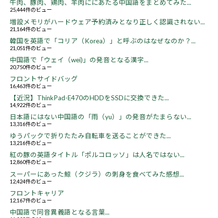
牛肉、豚肉、鶏肉、羊肉ににあたる中国語をまとめてみた...
25,444件のビュー
増設メモリがハードウェア予約済みとなり正しく認識されない...
21,164件のビュー
韓国を英語で「コリア（Korea）」と呼ぶのはなぜなのか？...
21,051件のビュー
中国語で「ウェイ（wei)」の発音となる漢字...
20,750件のビュー
フロントサイドバッグ
16,463件のビュー
【近況】ThinkPad-E470のHDDをSSDに交換できた...
14,922件のビュー
日本語にはない中国語の「雨（yu）」の発音がたまらない...
13,316件のビュー
ゆうパックで折りたたみ自転車を送ることができた...
13,216件のビュー
紅の豚の英語タイトル「ポルコロッソ」は人名ではない...
12,860件のビュー
スーパーにあった鯨（クジラ）の刺身を食べてみた感想...
12,424件のビュー
フロントキャリア
12,167件のビュー
中国語で同音異義語となる言葉...