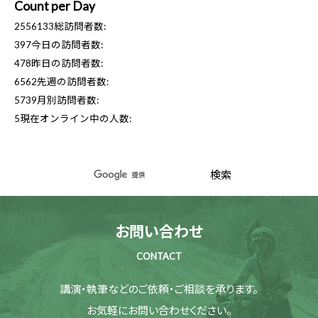
Count per Day
2556133
総訪問者数:
397
今日の訪問者数:
478
昨日の訪問者数:
6562
先週の訪問者数:
5739
月別訪問者数:
5
現在オンライン中の人数:
お問い合わせ
CONTACT
講演・執筆などのご依頼・ご相談を承ります。
お気軽にお問い合わせください。