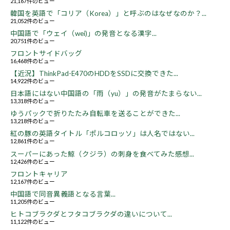
21,167件のビュー
韓国を英語で「コリア（Korea）」と呼ぶのはなぜなのか？...
21,052件のビュー
中国語で「ウェイ（wei)」の発音となる漢字...
20,751件のビュー
フロントサイドバッグ
16,468件のビュー
【近況】ThinkPad-E470のHDDをSSDに交換できた...
14,922件のビュー
日本語にはない中国語の「雨（yu）」の発音がたまらない...
13,318件のビュー
ゆうパックで折りたたみ自転車を送ることができた...
13,218件のビュー
紅の豚の英語タイトル「ポルコロッソ」は人名ではない...
12,861件のビュー
スーパーにあった鯨（クジラ）の刺身を食べてみた感想...
12,426件のビュー
フロントキャリア
12,167件のビュー
中国語で同音異義語となる言葉...
11,205件のビュー
ヒトコブラクダとフタコブラクダの違いについて...
11,122件のビュー