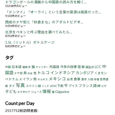
ドラゴンボールの漫画から中国語の読み方を解く...
10,106件のビュー
「ドンマイ」「オーライ」という言葉の語源は英語だった...
9,533件のビュー
西成のドヤ街と「紗倉まな」のアダルトビデオ...
9,076件のビュー
北京をペキンと呼ぶ理由を調べてみたら...
8,952件のビュー
1.5L（リットル）ボトルケージ
8,833件のビュー
タグ
中
LCC
猫
今年の目標
宿
日本語
外国語
豚
中国
誕生日
福岡
羊
チャリダー
国語
トルコ
インドネシア
カンボジア
鳥
くまモン
ドヤ街
雪
お金
メキシコ
ベトナム
イラン
熊
食事
台湾
漢字
人物
世界遺
犬
キルギス
修理
写真
牛
フランス語
峠
タイ
下痢
アイス
産
スペイン語
ATM
インド
ビザ
情報
子ども
Gigazine
ジュース
海
エチオピア
Count per Day
2557752
総訪問者数: