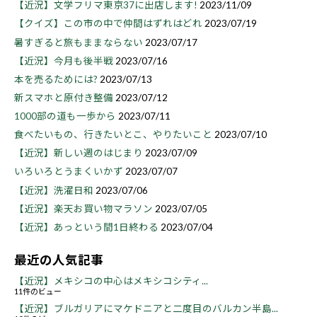
【近況】文学フリマ東京37に出店します!
2023/11/09
【クイズ】この市の中で仲間はずれはどれ
2023/07/19
暑すぎると旅もままならない
2023/07/17
【近況】今月も後半戦
2023/07/16
本を売るためには?
2023/07/13
新スマホと原付き整備
2023/07/12
1000部の道も一歩から
2023/07/11
食べたいもの、行きたいとこ、やりたいこと
2023/07/10
【近況】新しい週のはじまり
2023/07/09
いろいろとうまくいかず
2023/07/07
【近況】洗濯日和
2023/07/06
【近況】楽天お買い物マラソン
2023/07/05
【近況】あっという間1日終わる
2023/07/04
最近の人気記事
【近況】メキシコの中心はメキシコシティ...
11件のビュー
【近況】ブルガリアにマケドニアと二度目のバルカン半島...