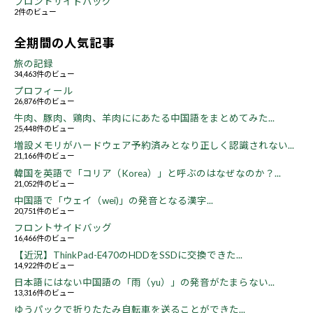
フロントサイドバッグ
2件のビュー
全期間の人気記事
旅の記録
34,463件のビュー
プロフィール
26,876件のビュー
牛肉、豚肉、鶏肉、羊肉ににあたる中国語をまとめてみた...
25,448件のビュー
増設メモリがハードウェア予約済みとなり正しく認識されない...
21,166件のビュー
韓国を英語で「コリア（Korea）」と呼ぶのはなぜなのか？...
21,052件のビュー
中国語で「ウェイ（wei)」の発音となる漢字...
20,751件のビュー
フロントサイドバッグ
16,466件のビュー
【近況】ThinkPad-E470のHDDをSSDに交換できた...
14,922件のビュー
日本語にはない中国語の「雨（yu）」の発音がたまらない...
13,316件のビュー
ゆうパックで折りたたみ自転車を送ることができた...