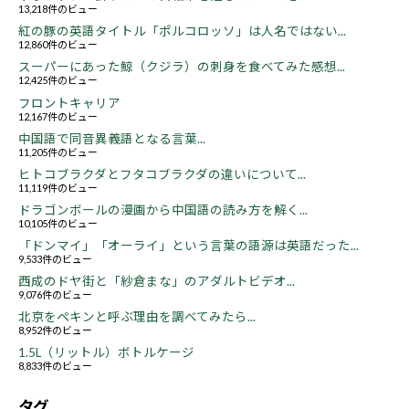
13,218件のビュー
紅の豚の英語タイトル「ポルコロッソ」は人名ではない...
12,860件のビュー
スーパーにあった鯨（クジラ）の刺身を食べてみた感想...
12,425件のビュー
フロントキャリア
12,167件のビュー
中国語で同音異義語となる言葉...
11,205件のビュー
ヒトコブラクダとフタコブラクダの違いについて...
11,119件のビュー
ドラゴンボールの漫画から中国語の読み方を解く...
10,105件のビュー
「ドンマイ」「オーライ」という言葉の語源は英語だった...
9,533件のビュー
西成のドヤ街と「紗倉まな」のアダルトビデオ...
9,076件のビュー
北京をペキンと呼ぶ理由を調べてみたら...
8,952件のビュー
1.5L（リットル）ボトルケージ
8,833件のビュー
タグ