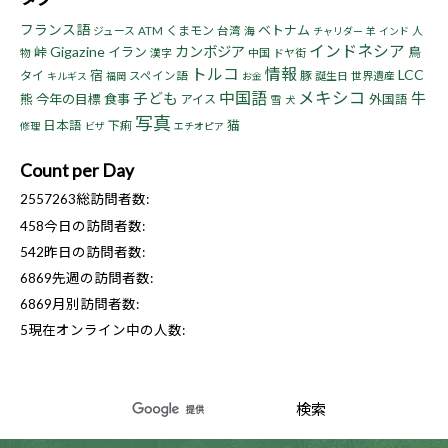
フランス語
ベトナム
くまモン
ジュース
ATM
台湾
海
人
チャリダー
羊
インド
インドネシア
Gigazine
カンボジア
峠
イラン
鳥
物
漢字
中国
ドヤ街
トルコ
情報
LCC
宿
タイ
豚
スペイン語
誕生日
世界遺産
キルギス
福岡
お金
中国語
メキシコ
子ども
牛
熊
今年の目標
食事
アイス
外国語
雪
犬
写真
猫
日本語
下痢
修理
ビザ
エチオピア
Count per Day
2557263
総訪問者数:
458
今日の訪問者数:
542
昨日の訪問者数:
6869
先週の訪問者数:
6869
月別訪問者数:
5
現在オンライン中の人数: