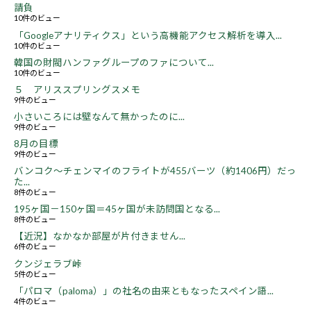
請負
10件のビュー
「Googleアナリティクス」という高機能アクセス解析を導入...
10件のビュー
韓国の財閥ハンファグループのファについて...
10件のビュー
５ アリススプリングスメモ
9件のビュー
小さいころには壁なんて無かったのに...
9件のビュー
8月の目標
9件のビュー
バンコク～チェンマイのフライトが455バーツ（約1406円）だっ
た...
8件のビュー
195ヶ国－150ヶ国＝45ヶ国が未訪問国となる...
8件のビュー
【近況】なかなか部屋が片付きません...
6件のビュー
クンジェラブ峠
5件のビュー
「パロマ（paloma）」の社名の由来ともなったスペイン語...
4件のビュー