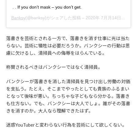
. . If you don’t mask – you don’t get.
Banksy
(@banksy)がシェアした投稿 –
2020年 7月月14日午前6時30分PDT
落書きを芸術とされる一方で、落書きを消す仕事に光は当た
らない。芸術に犠牲は必要だろうか。バンクシーの行動は思
慮に欠けるし、清掃員への侮辱をはらんでいる。
称賛されるべきはバンクシーではなく清掃員。
バンクシーが落書きを消した清掃員を見つけ出し労働の対価
を支払う。たとえ、そこまでやったとしても貴族のふるまい
となって後味が悪い。ちっちゃな子どもなら分かる。落書き
も仕方ない。でも、バンクシーは大人でしょ。誰がその落書
きを消すのか。大人なら理解できたはず。
迷惑YouTuberと変わらない行為を芸術にして欲しくない。