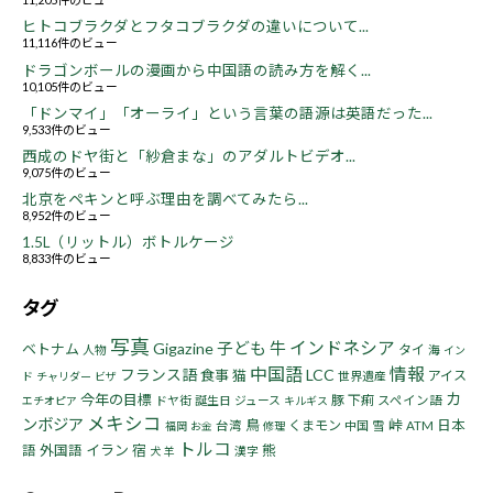
ヒトコブラクダとフタコブラクダの違いについて...
11,116件のビュー
ドラゴンボールの漫画から中国語の読み方を解く...
10,105件のビュー
「ドンマイ」「オーライ」という言葉の語源は英語だった...
9,533件のビュー
西成のドヤ街と「紗倉まな」のアダルトビデオ...
9,075件のビュー
北京をペキンと呼ぶ理由を調べてみたら...
8,952件のビュー
1.5L（リットル）ボトルケージ
8,833件のビュー
タグ
写真
インドネシア
子ども
牛
Gigazine
ベトナム
タイ
人物
海
イン
中国語
情報
フランス語
LCC
食事
猫
アイス
世界遺産
ド
チャリダー
ビザ
カ
今年の目標
豚
下痢
ドヤ街
誕生日
ジュース
スペイン語
エチオピア
キルギス
メキシコ
ンボジア
鳥
峠
くまモン
日本
台湾
中国
雪
ATM
福岡
お金
修理
トルコ
イラン
宿
熊
語
外国語
漢字
犬
羊