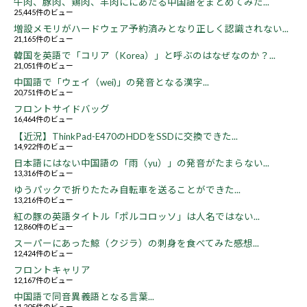
牛肉、豚肉、鶏肉、羊肉ににあたる中国語をまとめてみた...
25,445件のビュー
増設メモリがハードウェア予約済みとなり正しく認識されない...
21,165件のビュー
韓国を英語で「コリア（Korea）」と呼ぶのはなぜなのか？...
21,051件のビュー
中国語で「ウェイ（wei)」の発音となる漢字...
20,751件のビュー
フロントサイドバッグ
16,464件のビュー
【近況】ThinkPad-E470のHDDをSSDに交換できた...
14,922件のビュー
日本語にはない中国語の「雨（yu）」の発音がたまらない...
13,316件のビュー
ゆうパックで折りたたみ自転車を送ることができた...
13,216件のビュー
紅の豚の英語タイトル「ポルコロッソ」は人名ではない...
12,860件のビュー
スーパーにあった鯨（クジラ）の刺身を食べてみた感想...
12,424件のビュー
フロントキャリア
12,167件のビュー
中国語で同音異義語となる言葉...
11,205件のビュー