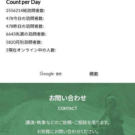
Count per Day
2556214
総訪問者数:
478
今日の訪問者数:
478
昨日の訪問者数:
6643
先週の訪問者数:
5820
月別訪問者数:
3
現在オンライン中の人数:
お問い合わせ
CONTACT
講演・執筆などのご依頼・ご相談を承ります。
お気軽にお問い合わせください。