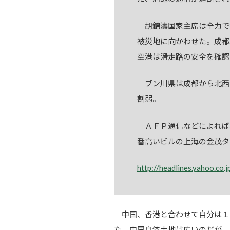
胡錦濤国家主席は全力で
被災地に向かわせた。成都
空港は滑走路の安全を確認
ブン川県は成都から北西
割弱。
ＡＦＰ通信などによれば
番高いビルの上海の金茂タ
http://headlines.yahoo.c
中国、香港と合わせて自分は１
た。中国自体土地は広いのだが、