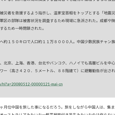
被災者を救援するよう指示し、温家宝首相をトップとする「地震災
軍区の部隊は被害状況を調査するため現場に急派された。成都や
するため一時閉鎖された。
へ約１５０キロで人口約１１万８０００人。中国少数民族チャン族
、北京、上海、香港、台北やバンコク、ハノイでも高層ビルを中心
ワー（高さ４２０．５メートル、８８階建て）に避難勧告が出さ
o.jp/hl?a=20080512-00000121-mai-cn
ヶ月位中国を旅した事になるだろう。旅をしながら中国人は、集ま
オーストラリアみたいな一軒平屋庭付き芝生みたいなのは作らな