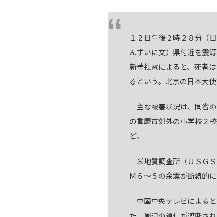
１２日午後２時２８分（日
んずいに文）県付近を震源
新華社電によると、死者は
るという。北京の日本大使
主な被害状況は、同省の
の重慶市郊外の小学校２校
ど。
米地質調査所（ＵＳＧＳ
Ｍ６～５の余震が断続的に
中国中央テレビによると
た、周辺の通信が遮断され