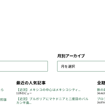
月別アーカイブ
最近の人気記事
全
たら
【近況】メキシコの中心はメキシコシティ...
旅の
11件のビュー
34,4
【近況】ブルガリアにマケドニアと二度目のバル
プロ
焙煎珈
カン半島...
26,8