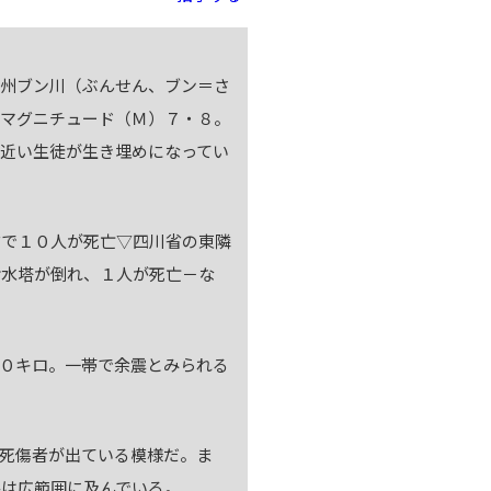
治州ブン川（ぶんせん、ブン＝さ
はマグニチュード（Ｍ）７・８。
近い生徒が生き埋めになってい
で１０人が死亡▽四川省の東隣
給水塔が倒れ、１人が死亡－な
０キロ。一帯で余震とみられる
死傷者が出ている模様だ。ま
害は広範囲に及んでいる。