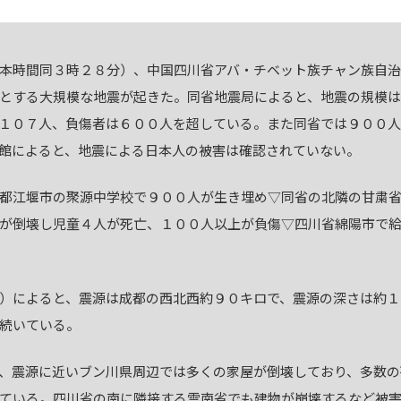
本時間同３時２８分）、中国四川省アバ・チベット族チャン族自
とする大規模な地震が起きた。同省地震局によると、地震の規模
１０７人、負傷者は６００人を超している。また同省では９００人
館によると、地震による日本人の被害は確認されていない。
都江堰市の聚源中学校で９００人が生き埋め▽同省の北隣の甘粛省
が倒壊し児童４人が死亡、１００人以上が負傷▽四川省綿陽市で
）によると、震源は成都の西北西約９０キロで、震源の深さは約１
続いている。
、震源に近いブン川県周辺では多くの家屋が倒壊しており、多数の
ている。四川省の南に隣接する雲南省でも建物が崩壊するなど被