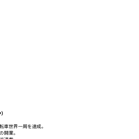
や）
mの自転車世界一周を達成。
の開業。