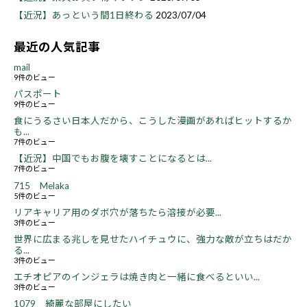
【近況】あっという間1日終わる
2023/07/04
最近の人気記事
mail
9件のビュー
パスポート
9件のビュー
食にうるさい日本人だから、こうした漫画があればヒットするか
も...
7件のビュー
【近況】中国でもお腹を壊すことになるとは...
7件のビュー
715 Melaka
5件のビュー
リアキャリア用のダボ穴が落ちたら溶接が必要...
3件のビュー
世界に広まる兆しを見せたハイチュウに、強力な敵が立ちはだか
る...
3件のビュー
エチオピアのインジェラは焼き肉と一緒に食べるといい...
3件のビュー
1079 綺麗な部屋にしたい