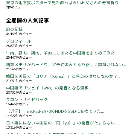
東京の地下鉄ポスターで見た酔っぱらいお父さんの寿司折り...
2件のビュー
全期間の人気記事
旅の記録
34,459件のビュー
プロフィール
26,873件のビュー
牛肉、豚肉、鶏肉、羊肉ににあたる中国語をまとめてみた...
25,447件のビュー
増設メモリがハードウェア予約済みとなり正しく認識されない...
21,166件のビュー
韓国を英語で「コリア（Korea）」と呼ぶのはなぜなのか？...
21,051件のビュー
中国語で「ウェイ（wei)」の発音となる漢字...
20,751件のビュー
フロントサイドバッグ
16,466件のビュー
【近況】ThinkPad-E470のHDDをSSDに交換できた...
14,922件のビュー
日本語にはない中国語の「雨（yu）」の発音がたまらない...
13,316件のビュー