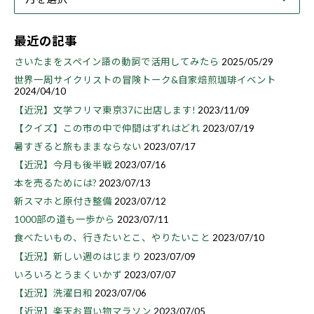
最近の記事
さいたまをスペイン語の動詞で活用してみたら
2025/05/29
世界一周サイクリストの冒険トーク&自家焙煎珈琲イベント
2024/04/10
【近況】文学フリマ東京37に出店します!
2023/11/09
【クイズ】この市の中で仲間はずれはどれ
2023/07/19
暑すぎると旅もままならない
2023/07/17
【近況】今月も後半戦
2023/07/16
本を売るためには?
2023/07/13
新スマホと原付き整備
2023/07/12
1000部の道も一歩から
2023/07/11
食べたいもの、行きたいとこ、やりたいこと
2023/07/10
【近況】新しい週のはじまり
2023/07/09
いろいろとうまくいかず
2023/07/07
【近況】洗濯日和
2023/07/06
【近況】楽天お買い物マラソン
2023/07/05