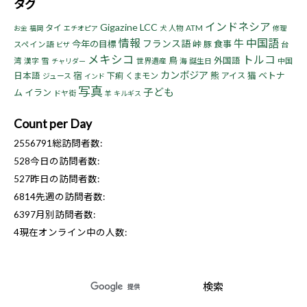
タグ
インドネシア
Gigazine
LCC
タイ
人物
ATM
お金
福岡
エチオピア
犬
修理
情報
中国語
牛
フランス語
今年の目標
峠
食事
豚
スペイン語
台
ビザ
メキシコ
トルコ
鳥
外国語
湾
漢字
雪
世界遺産
海
誕生日
中国
チャリダー
カンボジア
宿
熊
猫
ベトナ
日本語
下痢
くまモン
アイス
ジュース
インド
写真
子ども
ム
イラン
ドヤ街
羊
キルギス
Count per Day
2556791
総訪問者数:
528
今日の訪問者数:
527
昨日の訪問者数:
6814
先週の訪問者数:
6397
月別訪問者数:
4
現在オンライン中の人数: