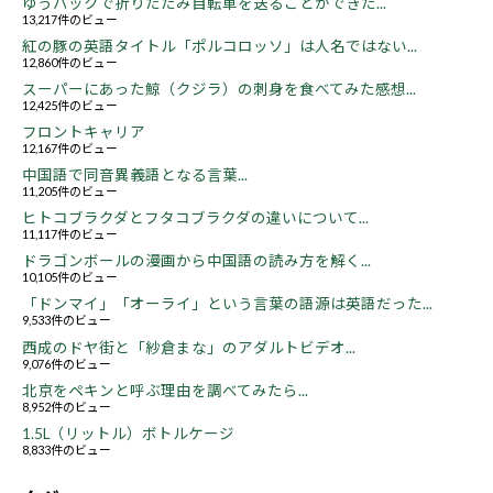
ゆうパックで折りたたみ自転車を送ることができた...
13,217件のビュー
紅の豚の英語タイトル「ポルコロッソ」は人名ではない...
12,860件のビュー
スーパーにあった鯨（クジラ）の刺身を食べてみた感想...
12,425件のビュー
フロントキャリア
12,167件のビュー
中国語で同音異義語となる言葉...
11,205件のビュー
ヒトコブラクダとフタコブラクダの違いについて...
11,117件のビュー
ドラゴンボールの漫画から中国語の読み方を解く...
10,105件のビュー
「ドンマイ」「オーライ」という言葉の語源は英語だった...
9,533件のビュー
西成のドヤ街と「紗倉まな」のアダルトビデオ...
9,076件のビュー
北京をペキンと呼ぶ理由を調べてみたら...
8,952件のビュー
1.5L（リットル）ボトルケージ
8,833件のビュー