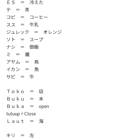
ＥＳ ＝ 冷えた
テ ＝ 茶
コピ ＝ コーヒー
スス ＝ 牛乳
ジュレック ＝ オレンジ
ソト ＝ スープ
ナシ ＝ 御飯
ミ ＝ 麺
アヤム ＝ 鳥
イカン ＝ 魚
サピ ＝ 牛
Ｔｏｋｏ ＝ 店
Ｂｕｋｕ ＝ 本
Ｂｕｋａ ＝ open
tutuup = Close
Ｌａｕｔ ＝ 海
キリ ＝ 左