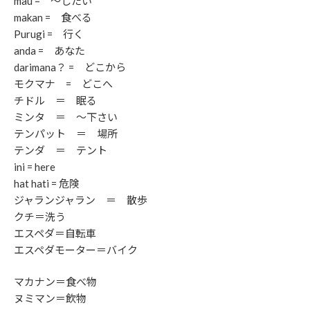
mau = ～したい
makan = 食べる
Purugi = 行く
anda = あなた
darimana？ = どこから
モクマナ = どこへ
チドル ＝ 眠る
ミンタ ＝ ～下さい
テンパット ＝ 場所
テンダ ＝ テント
ini = here
hat hati = 危険
ジャランジャラン ＝ 散歩
クチ＝洗う
エスペダ＝自転車
エスペダモーター＝バイク
マカナン＝食べ物
ヌミマン＝飲物