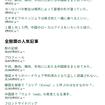
3件のビュー
ヨーロッパの教会は場所によって屋根の形が違っていた...
3件のビュー
エチオピアのインジェラは焼き肉と一緒に食べるといい...
3件のビュー
１個１元１５円、中国のローカルアイスをいろいろと紹介...
3件のビュー
全期間の人気記事
旅の記録
34,457件のビュー
プロフィール
26,872件のビュー
牛肉、豚肉、鶏肉、羊肉ににあたる中国語をまとめてみた...
25,446件のビュー
増設メモリがハードウェア予約済みとなり正しく認識されない...
21,165件のビュー
韓国を英語で「コリア（Korea）」と呼ぶのはなぜなのか？...
21,051件のビュー
中国語で「ウェイ（wei)」の発音となる漢字...
20,751件のビュー
フロントサイドバッグ