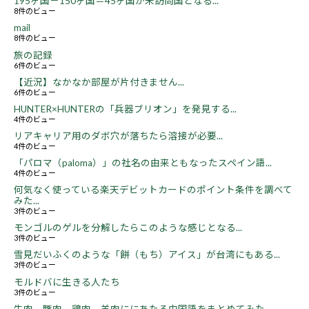
195ヶ国－150ヶ国＝45ヶ国が未訪問国となる...
8件のビュー
mail
8件のビュー
旅の記録
6件のビュー
【近況】なかなか部屋が片付きません...
6件のビュー
HUNTER×HUNTERの「兵器ブリオン」を発見する...
4件のビュー
リアキャリア用のダボ穴が落ちたら溶接が必要...
4件のビュー
「パロマ（paloma）」の社名の由来ともなったスペイン語...
4件のビュー
何気なく使っている楽天デビットカードのポイント条件を調べて
みた...
3件のビュー
モンゴルのゲルを分解したらこのような感じとなる...
3件のビュー
雪見だいふくのような「餅（もち）アイス」が台湾にもある...
3件のビュー
モルドバに生きる人たち
3件のビュー
牛肉、豚肉、鶏肉、羊肉ににあたる中国語をまとめてみた...