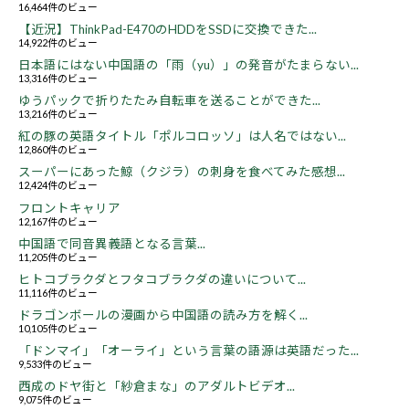
16,464件のビュー
【近況】ThinkPad-E470のHDDをSSDに交換できた...
14,922件のビュー
日本語にはない中国語の「雨（yu）」の発音がたまらない...
13,316件のビュー
ゆうパックで折りたたみ自転車を送ることができた...
13,216件のビュー
紅の豚の英語タイトル「ポルコロッソ」は人名ではない...
12,860件のビュー
スーパーにあった鯨（クジラ）の刺身を食べてみた感想...
12,424件のビュー
フロントキャリア
12,167件のビュー
中国語で同音異義語となる言葉...
11,205件のビュー
ヒトコブラクダとフタコブラクダの違いについて...
11,116件のビュー
ドラゴンボールの漫画から中国語の読み方を解く...
10,105件のビュー
「ドンマイ」「オーライ」という言葉の語源は英語だった...
9,533件のビュー
西成のドヤ街と「紗倉まな」のアダルトビデオ...
9,075件のビュー