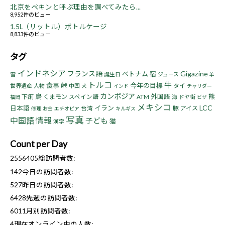
北京をペキンと呼ぶ理由を調べてみたら...
8,952件のビュー
1.5L（リットル）ボトルケージ
8,833件のビュー
タグ
インドネシア
フランス語
Gigazine
ベトナム
宿
雪
誕生日
ジュース
羊
トルコ
牛
食事
峠
今年の目標
タイ
世界遺産
人物
中国
犬
インド
チャリダー
カンボジア
鳥
熊
下痢
くまモン
外国語
スペイン語
ATM
海
ドヤ街
福岡
ビザ
メキシコ
LCC
イラン
日本語
豚
アイス
台湾
修理
お金
エチオピア
キルギス
写真
中国語
情報
子ども
猫
漢字
Count per Day
2556405
総訪問者数:
142
今日の訪問者数:
527
昨日の訪問者数:
6428
先週の訪問者数:
6011
月別訪問者数:
4
現在オンライン中の人数: