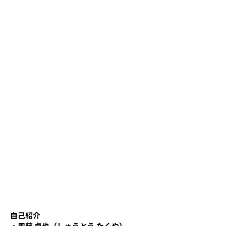
自己紹介
・周藤 卓也（しゅうとう たくや）