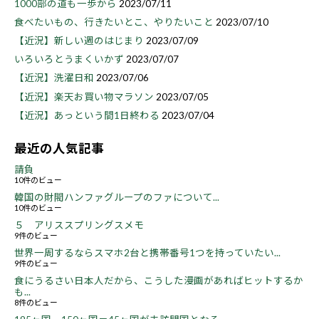
1000部の道も一歩から
2023/07/11
食べたいもの、行きたいとこ、やりたいこと
2023/07/10
【近況】新しい週のはじまり
2023/07/09
いろいろとうまくいかず
2023/07/07
【近況】洗濯日和
2023/07/06
【近況】楽天お買い物マラソン
2023/07/05
【近況】あっという間1日終わる
2023/07/04
最近の人気記事
請負
10件のビュー
韓国の財閥ハンファグループのファについて...
10件のビュー
５ アリススプリングスメモ
9件のビュー
世界一周するならスマホ2台と携帯番号1つを持っていたい...
9件のビュー
食にうるさい日本人だから、こうした漫画があればヒットするか
も...
8件のビュー