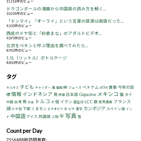
11,116件のビュー
ドラゴンボールの漫画から中国語の読み方を解く...
10,105件のビュー
「ドンマイ」「オーライ」という言葉の語源は英語だった...
9,533件のビュー
西成のドヤ街と「紗倉まな」のアダルトビデオ...
9,075件のビュー
北京をペキンと呼ぶ理由を調べてみたら...
8,952件のビュー
1.5L（リットル）ボトルケージ
8,833件のビュー
タグ
子ども
峠
ベトナム
食事
今年の目
海
ジュース
ATM
キルギス
チャリダー
福岡
情報
インドネシア
メキシコ
Gigazine
標
鳥
猫
日本語
タイ
修理
トルコ
LCC
フランス
熊
宿
イラン
豚
中国
台湾
誕生日
世界遺産
お金
犬
語
カンボジア
下痢
くまモン
ドヤ街
漢字
スペイン語
エチオピア
羊
ビザ
イン
写真
中国語
牛
アイス
外国語
人物
雪
ド
Count per Day
2556488
総訪問者数: