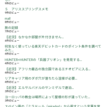
9件のビュー
５ アリススプリングスメモ
9件のビュー
mail
8件のビュー
旅の記録
7件のビュー
【近況】なかなか部屋が片付きません...
6件のビュー
何気なく使っている楽天デビットカードのポイント条件を調べて
みた...
4件のビュー
HUNTER×HUNTERの「兵器ブリオン」を発見する...
4件のビュー
【近況】アフリカ最古の独立国であるエチオピアに入る...
4件のビュー
リアキャリア用のダボ穴が落ちたら溶接が必要...
4件のビュー
【近況】エルサルバドルのサンミゲルで連泊...
3件のビュー
ヨーロッパの教会は場所によって屋根の形が違っていた...
3件のビュー
スペイン語の「ミラドール（mirador)」から殺すという言葉を覚