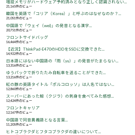
増設メモリがハードウェア予約済みとなり正しく認識されない...
21,165件のビュー
韓国を英語で「コリア（Korea）」と呼ぶのはなぜなのか？...
21,051件のビュー
中国語で「ウェイ（wei)」の発音となる漢字...
20,751件のビュー
フロントサイドバッグ
16,464件のビュー
【近況】ThinkPad-E470のHDDをSSDに交換できた...
14,922件のビュー
日本語にはない中国語の「雨（yu）」の発音がたまらない...
13,316件のビュー
ゆうパックで折りたたみ自転車を送ることができた...
13,216件のビュー
紅の豚の英語タイトル「ポルコロッソ」は人名ではない...
12,860件のビュー
スーパーにあった鯨（クジラ）の刺身を食べてみた感想...
12,424件のビュー
フロントキャリア
12,167件のビュー
中国語で同音異義語となる言葉...
11,205件のビュー
ヒトコブラクダとフタコブラクダの違いについて...