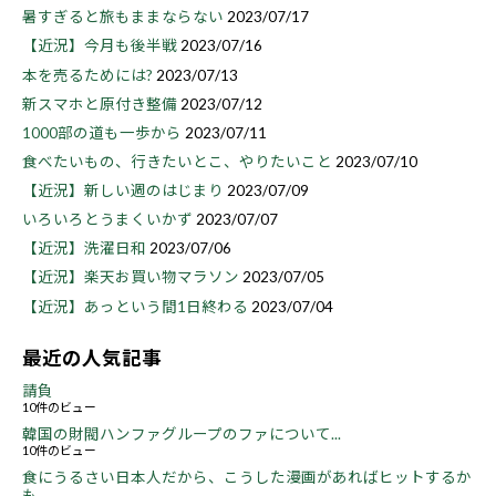
暑すぎると旅もままならない
2023/07/17
【近況】今月も後半戦
2023/07/16
本を売るためには?
2023/07/13
新スマホと原付き整備
2023/07/12
1000部の道も一歩から
2023/07/11
食べたいもの、行きたいとこ、やりたいこと
2023/07/10
【近況】新しい週のはじまり
2023/07/09
いろいろとうまくいかず
2023/07/07
【近況】洗濯日和
2023/07/06
【近況】楽天お買い物マラソン
2023/07/05
【近況】あっという間1日終わる
2023/07/04
最近の人気記事
請負
10件のビュー
韓国の財閥ハンファグループのファについて...
10件のビュー
食にうるさい日本人だから、こうした漫画があればヒットするか
も...