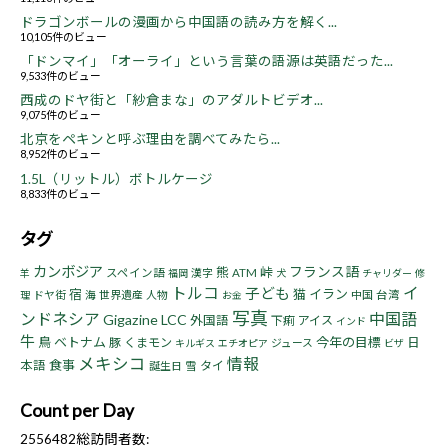
ドラゴンボールの漫画から中国語の読み方を解く...
10,105件のビュー
「ドンマイ」「オーライ」という言葉の語源は英語だった...
9,533件のビュー
西成のドヤ街と「紗倉まな」のアダルトビデオ...
9,075件のビュー
北京をペキンと呼ぶ理由を調べてみたら...
8,952件のビュー
1.5L（リットル）ボトルケージ
8,833件のビュー
タグ
カンボジア
フランス語
熊
峠
スペイン語
漢字
ATM
羊
福岡
犬
チャリダー
修
トルコ
イ
子ども
宿
猫
イラン
ドヤ街
海
世界遺産
人物
中国
台湾
理
お金
写真
ンドネシア
中国語
Gigazine
LCC
外国語
下痢
アイス
インド
牛
鳥
ベトナム
今年の目標
豚
くまモン
日
ジュース
キルギス
エチオピア
ビザ
メキシコ
情報
食事
本語
タイ
誕生日
雪
Count per Day
2556482
総訪問者数: