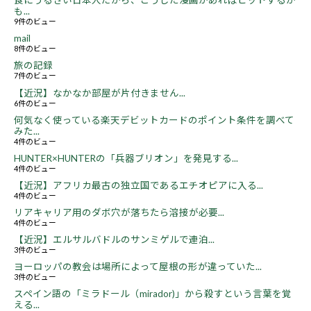
食にうるさい日本人だから、こうした漫画があればヒットするか
も...
9件のビュー
mail
8件のビュー
旅の記録
7件のビュー
【近況】なかなか部屋が片付きません...
6件のビュー
何気なく使っている楽天デビットカードのポイント条件を調べて
みた...
4件のビュー
HUNTER×HUNTERの「兵器ブリオン」を発見する...
4件のビュー
【近況】アフリカ最古の独立国であるエチオピアに入る...
4件のビュー
リアキャリア用のダボ穴が落ちたら溶接が必要...
4件のビュー
【近況】エルサルバドルのサンミゲルで連泊...
3件のビュー
ヨーロッパの教会は場所によって屋根の形が違っていた...
3件のビュー
スペイン語の「ミラドール（mirador)」から殺すという言葉を覚
える...