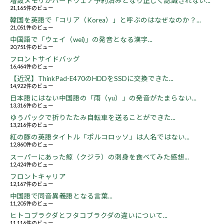
増設メモリがハードウェア予約済みとなり正しく認識されない...
21,165件のビュー
韓国を英語で「コリア（Korea）」と呼ぶのはなぜなのか？...
21,051件のビュー
中国語で「ウェイ（wei)」の発音となる漢字...
20,751件のビュー
フロントサイドバッグ
16,464件のビュー
【近況】ThinkPad-E470のHDDをSSDに交換できた...
14,922件のビュー
日本語にはない中国語の「雨（yu）」の発音がたまらない...
13,316件のビュー
ゆうパックで折りたたみ自転車を送ることができた...
13,216件のビュー
紅の豚の英語タイトル「ポルコロッソ」は人名ではない...
12,860件のビュー
スーパーにあった鯨（クジラ）の刺身を食べてみた感想...
12,424件のビュー
フロントキャリア
12,167件のビュー
中国語で同音異義語となる言葉...
11,205件のビュー
ヒトコブラクダとフタコブラクダの違いについて...
11,116件のビュー