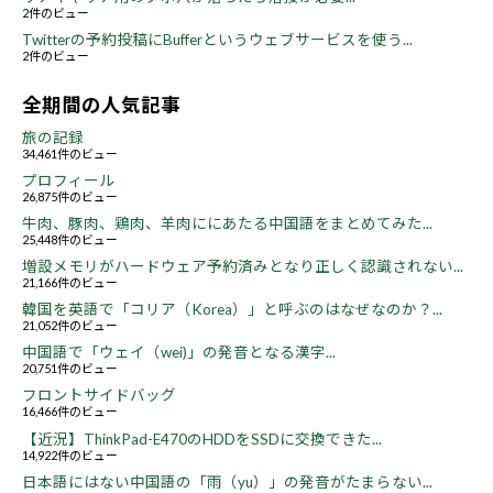
2件のビュー
Twitterの予約投稿にBufferというウェブサービスを使う...
2件のビュー
全期間の人気記事
旅の記録
34,461件のビュー
プロフィール
26,875件のビュー
牛肉、豚肉、鶏肉、羊肉ににあたる中国語をまとめてみた...
25,448件のビュー
増設メモリがハードウェア予約済みとなり正しく認識されない...
21,166件のビュー
韓国を英語で「コリア（Korea）」と呼ぶのはなぜなのか？...
21,052件のビュー
中国語で「ウェイ（wei)」の発音となる漢字...
20,751件のビュー
フロントサイドバッグ
16,466件のビュー
【近況】ThinkPad-E470のHDDをSSDに交換できた...
14,922件のビュー
日本語にはない中国語の「雨（yu）」の発音がたまらない...