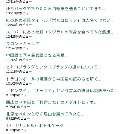
13,316件のビュー
ゆうパックで折りたたみ自転車を送ることができた...
13,218件のビュー
紅の豚の英語タイトル「ポルコロッソ」は人名ではない...
12,860件のビュー
スーパーにあった鯨（クジラ）の刺身を食べてみた感想...
12,425件のビュー
フロントキャリア
12,167件のビュー
中国語で同音異義語となる言葉...
11,205件のビュー
ヒトコブラクダとフタコブラクダの違いについて...
11,118件のビュー
ドラゴンボールの漫画から中国語の読み方を解く...
10,105件のビュー
「ドンマイ」「オーライ」という言葉の語源は英語だった...
9,533件のビュー
西成のドヤ街と「紗倉まな」のアダルトビデオ...
9,076件のビュー
北京をペキンと呼ぶ理由を調べてみたら...
8,952件のビュー
1.5L（リットル）ボトルケージ
8,833件のビュー