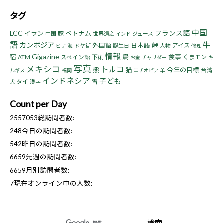
タグ
中国
LCC
フランス語
イラン
ベトナム
豚
中国
世界遺産
ジュース
インド
語
牛
カンボジア
峠
外国語
日本語
アイス
海
ドヤ街
誕生日
人物
ビザ
修理
情報
Gigazine
宿
鳥
食事
下痢
くまモン
ATM
スペイン語
お金
チャリダー
キ
写真
メキシコ
トルコ
熊
猫
今年の目標
台湾
ルギス
福岡
エチオピア
羊
インドネシア
子ども
タイ
漢字
雪
犬
Count per Day
2557053
総訪問者数:
248
今日の訪問者数:
542
昨日の訪問者数:
6659
先週の訪問者数:
6659
月別訪問者数:
7
現在オンライン中の人数: