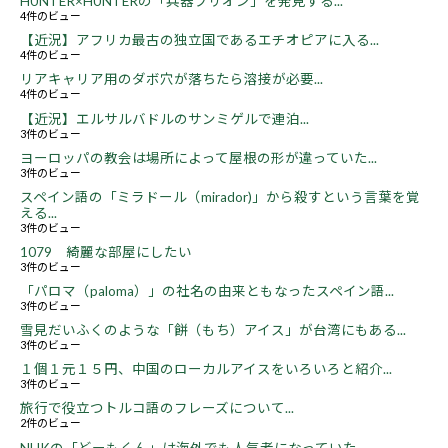
HUNTER×HUNTERの「兵器ブリオン」を発見する...
4件のビュー
【近況】アフリカ最古の独立国であるエチオピアに入る...
4件のビュー
リアキャリア用のダボ穴が落ちたら溶接が必要...
4件のビュー
【近況】エルサルバドルのサンミゲルで連泊...
3件のビュー
ヨーロッパの教会は場所によって屋根の形が違っていた...
3件のビュー
スペイン語の「ミラドール（mirador)」から殺すという言葉を覚
える...
3件のビュー
1079 綺麗な部屋にしたい
3件のビュー
「パロマ（paloma）」の社名の由来ともなったスペイン語...
3件のビュー
雪見だいふくのような「餅（もち）アイス」が台湾にもある...
3件のビュー
１個１元１５円、中国のローカルアイスをいろいろと紹介...
3件のビュー
旅行で役立つトルコ語のフレーズについて...
2件のビュー
NHKの「どーもくん」は海外でも人気者になっていた...