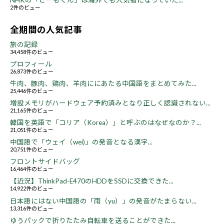
2件のビュー
全期間の人気記事
旅の記録
34,458件のビュー
プロフィール
26,873件のビュー
牛肉、豚肉、鶏肉、羊肉ににあたる中国語をまとめてみた...
25,446件のビュー
増設メモリがハードウェア予約済みとなり正しく認識されない...
21,165件のビュー
韓国を英語で「コリア（Korea）」と呼ぶのはなぜなのか？...
21,051件のビュー
中国語で「ウェイ（wei)」の発音となる漢字...
20,751件のビュー
フロントサイドバッグ
16,464件のビュー
【近況】ThinkPad-E470のHDDをSSDに交換できた...
14,922件のビュー
日本語にはない中国語の「雨（yu）」の発音がたまらない...
13,316件のビュー
ゆうパックで折りたたみ自転車を送ることができた...