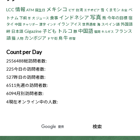
情報
メキシコ
LCC
ベ
くまモン
ATM
誕生日
台湾
雪
ビザ
エチオピア
お金
写真
インドネシア
トナム
食事
熊
今年の目標
宿
下痢
ジュース
羊
犬
イラン
タイ
アイス
外国語
中国
漢字
世界遺産
海
スペイン語
チャリダー
インド
トルコ
中国語
子ども
Gigazine
フランス
峠
日本語
豚
福岡
キルギス
牛
語
カンボジア
猫
鳥
人物
ドヤ街
修理
Count per Day
2556488
総訪問者数:
225
今日の訪問者数:
527
昨日の訪問者数:
6511
先週の訪問者数:
6094
月別訪問者数:
4
現在オンライン中の人数: