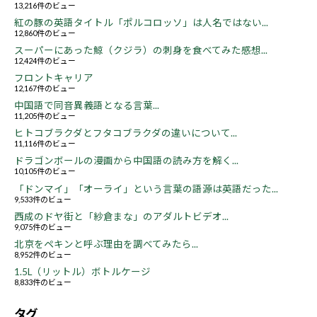
13,216件のビュー
紅の豚の英語タイトル「ポルコロッソ」は人名ではない...
12,860件のビュー
スーパーにあった鯨（クジラ）の刺身を食べてみた感想...
12,424件のビュー
フロントキャリア
12,167件のビュー
中国語で同音異義語となる言葉...
11,205件のビュー
ヒトコブラクダとフタコブラクダの違いについて...
11,116件のビュー
ドラゴンボールの漫画から中国語の読み方を解く...
10,105件のビュー
「ドンマイ」「オーライ」という言葉の語源は英語だった...
9,533件のビュー
西成のドヤ街と「紗倉まな」のアダルトビデオ...
9,075件のビュー
北京をペキンと呼ぶ理由を調べてみたら...
8,952件のビュー
1.5L（リットル）ボトルケージ
8,833件のビュー
タグ