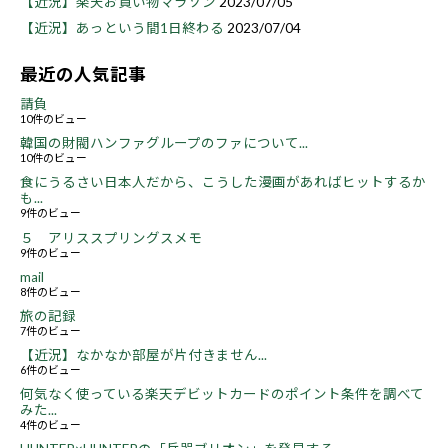
【近況】楽天お買い物マラソン
2023/07/05
【近況】あっという間1日終わる
2023/07/04
最近の人気記事
請負
10件のビュー
韓国の財閥ハンファグループのファについて...
10件のビュー
食にうるさい日本人だから、こうした漫画があればヒットするか
も...
9件のビュー
５ アリススプリングスメモ
9件のビュー
mail
8件のビュー
旅の記録
7件のビュー
【近況】なかなか部屋が片付きません...
6件のビュー
何気なく使っている楽天デビットカードのポイント条件を調べて
みた...
4件のビュー