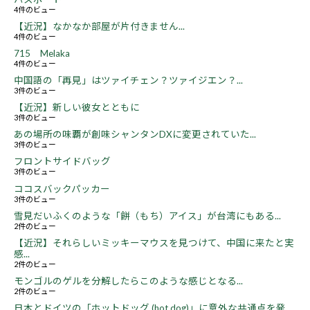
4件のビュー
【近況】なかなか部屋が片付きません...
4件のビュー
715 Melaka
4件のビュー
中国語の「再見」はツァイチェン？ツァイジエン？...
3件のビュー
【近況】新しい彼女とともに
3件のビュー
あの場所の味覇が創味シャンタンDXに変更されていた...
3件のビュー
フロントサイドバッグ
3件のビュー
ココスバックパッカー
3件のビュー
雪見だいふくのような「餅（もち）アイス」が台湾にもある...
2件のビュー
【近況】それらしいミッキーマウスを見つけて、中国に来たと実
感...
2件のビュー
モンゴルのゲルを分解したらこのような感じとなる...
2件のビュー
日本とドイツの「ホットドッグ (hot dog)」に意外な共通点を発