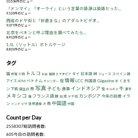
10,106件のビュー
「ドンマイ」「オーライ」という言葉の語源は英語だった...
9,533件のビュー
西成のドヤ街と「紗倉まな」のアダルトビデオ...
9,077件のビュー
北京をペキンと呼ぶ理由を調べてみたら...
8,952件のビュー
1.5L（リットル）ボトルケージ
8,835件のビュー
タグ
トルコ
猫
峠
タイ
日本語
人物
ジュース
スペイン語
修理
お金
福岡
エチオピア
情報
LCC
Gigazine
ベトナム
宿
アイス
外国語
くまモ
ATM
チャリダー
羊
写真
インドネシア
子ども
牛
熊
食事
ン
下痢
誕生日
雪
漢字
キルギス
メキシコ
フランス語
カンボジア
今年の目標
イラ
豚
海
台湾
ドヤ街
中国語
ン
鳥
世界遺産
中国
インド
ビザ
犬
Count per Day
2558307
総訪問者数:
605
今日の訪問者数: