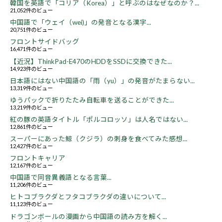
韓国を英語で「コリア（Korea）」と呼ぶのはなぜなのか？...
21,052件のビュー
中国語で「ウェイ（wei)」の発音となる漢字...
20,751件のビュー
フロントサイドバッグ
16,471件のビュー
【近況】ThinkPad-E470のHDDをSSDに交換できた...
14,923件のビュー
日本語にはない中国語の「雨（yu）」の発音がたまらない...
13,319件のビュー
ゆうパックで折りたたみ自転車を送ることができた...
13,219件のビュー
紅の豚の英語タイトル「ポルコロッソ」は人名ではない...
12,861件のビュー
スーパーにあった鯨（クジラ）の刺身を食べてみた感想...
12,427件のビュー
フロントキャリア
12,167件のビュー
中国語で同音異義語となる言葉...
11,206件のビュー
ヒトコブラクダとフタコブラクダの違いについて...
11,123件のビュー
ドラゴンボールの漫画から中国語の読み方を解く...