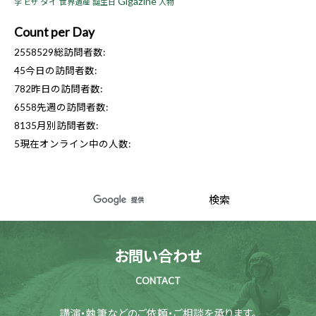
Gigazine
タイ
字
世界遺産
誕生日
人物
ビザ
Count per Day
2558529
総訪問者数:
45
今日の訪問者数:
782
昨日の訪問者数:
6558
先週の訪問者数:
8135
月別訪問者数:
5
現在オンライン中の人数:
お問い合わせ
CONTACT
講演・執筆などのご依頼・ご相談を承ります。