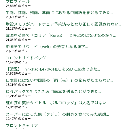
プロフィール
26,878件のビュー
牛肉、豚肉、鶏肉、羊肉ににあたる中国語をまとめてみた...
25,450件のビュー
増設メモリがハードウェア予約済みとなり正しく認識されない...
21,167件のビュー
韓国を英語で「コリア（Korea）」と呼ぶのはなぜなのか？...
21,052件のビュー
中国語で「ウェイ（wei)」の発音となる漢字...
20,752件のビュー
フロントサイドバッグ
16,471件のビュー
【近況】ThinkPad-E470のHDDをSSDに交換できた...
14,923件のビュー
日本語にはない中国語の「雨（yu）」の発音がたまらない...
13,319件のビュー
ゆうパックで折りたたみ自転車を送ることができた...
13,219件のビュー
紅の豚の英語タイトル「ポルコロッソ」は人名ではない...
12,861件のビュー
スーパーにあった鯨（クジラ）の刺身を食べてみた感想...
12,427件のビュー
フロントキャリア