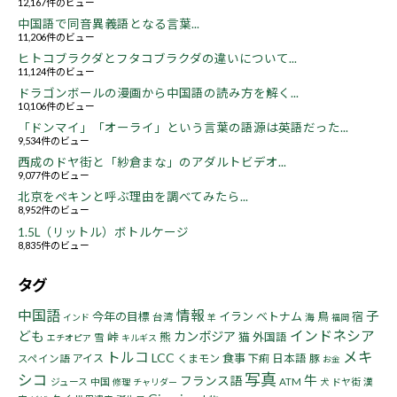
12,167件のビュー
中国語で同音異義語となる言葉...
11,206件のビュー
ヒトコブラクダとフタコブラクダの違いについて...
11,124件のビュー
ドラゴンボールの漫画から中国語の読み方を解く...
10,106件のビュー
「ドンマイ」「オーライ」という言葉の語源は英語だった...
9,534件のビュー
西成のドヤ街と「紗倉まな」のアダルトビデオ...
9,077件のビュー
北京をペキンと呼ぶ理由を調べてみたら...
8,952件のビュー
1.5L（リットル）ボトルケージ
8,835件のビュー
タグ
中国語
情報
子
今年の目標
イラン
ベトナム
鳥
宿
台湾
海
インド
羊
福岡
インドネシア
ども
カンボジア
峠
熊
猫
外国語
雪
エチオピア
キルギス
トルコ
メキ
LCC
食事
アイス
くまモン
下痢
日本語
豚
スペイン語
お金
写真
シコ
牛
フランス語
ジュース
中国
ATM
ドヤ街
漢
修理
チャリダー
犬