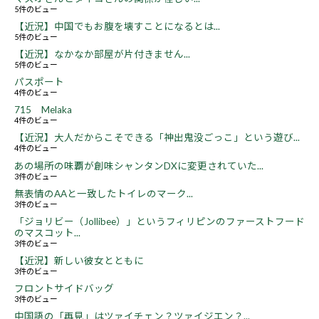
5件のビュー
【近況】中国でもお腹を壊すことになるとは...
5件のビュー
【近況】なかなか部屋が片付きません...
5件のビュー
パスポート
4件のビュー
715 Melaka
4件のビュー
【近況】大人だからこそできる「神出鬼没ごっこ」という遊び...
4件のビュー
あの場所の味覇が創味シャンタンDXに変更されていた...
3件のビュー
無表情のAAと一致したトイレのマーク...
3件のビュー
「ジョリビー（Jollibee）」というフィリピンのファーストフード
のマスコット...
3件のビュー
【近況】新しい彼女とともに
3件のビュー
フロントサイドバッグ
3件のビュー
中国語の「再見」はツァイチェン？ツァイジエン？...