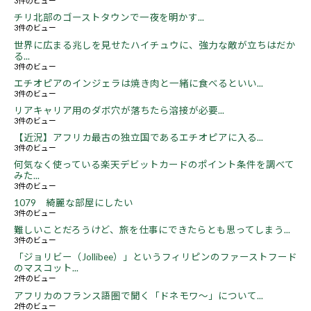
3件のビュー
チリ北部のゴーストタウンで一夜を明かす...
3件のビュー
世界に広まる兆しを見せたハイチュウに、強力な敵が立ちはだか
る...
3件のビュー
エチオピアのインジェラは焼き肉と一緒に食べるといい...
3件のビュー
リアキャリア用のダボ穴が落ちたら溶接が必要...
3件のビュー
【近況】アフリカ最古の独立国であるエチオピアに入る...
3件のビュー
何気なく使っている楽天デビットカードのポイント条件を調べて
みた...
3件のビュー
1079 綺麗な部屋にしたい
3件のビュー
難しいことだろうけど、旅を仕事にできたらとも思ってしまう...
3件のビュー
「ジョリビー（Jollibee）」というフィリピンのファーストフード
のマスコット...
2件のビュー
アフリカのフランス語圏で聞く「ドネモワ～」について...
2件のビュー