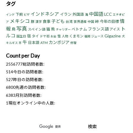
タグ
インドネシア
中国語
LCC
イラン
下痢
外国語
海
インド
ビザ
エチオピ
メキシコ
情
子ども
食事
峠
今年の目標
豚
漢字
台湾
世界遺産
中国
ア
写真
報
ト
フランス語
鳥
猫
熊
ベトナム
アイス
スペイン語
チャリダー
ルコ
Gigazine
宿
タイ
くまモン
誕生日
ドヤ街
雪
人物
ジュース
お金
福岡
犬
牛
カンボジア
日本語
ATM
キルギス
羊
修理
Count per Day
2556777
総訪問者数:
514
今日の訪問者数:
527
昨日の訪問者数:
6800
先週の訪問者数:
6383
月別訪問者数:
1
現在オンライン中の人数: