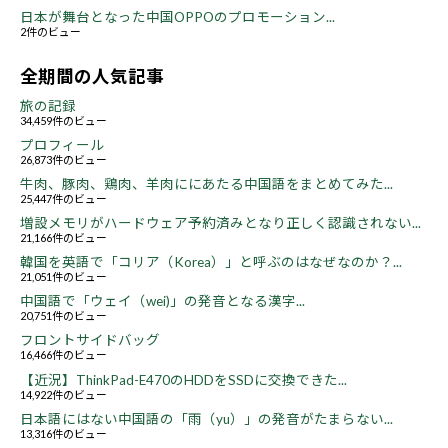
日本が舞台となった中国OPPOのプロモーション...
2件のビュー
全期間の人気記事
旅の記録
34,459件のビュー
プロフィール
26,873件のビュー
牛肉、豚肉、鶏肉、羊肉ににあたる中国語をまとめてみた...
25,447件のビュー
増設メモリがハードウェア予約済みとなり正しく認識されない...
21,166件のビュー
韓国を英語で「コリア（Korea）」と呼ぶのはなぜなのか？...
21,051件のビュー
中国語で「ウェイ（wei)」の発音となる漢字...
20,751件のビュー
フロントサイドバッグ
16,466件のビュー
【近況】ThinkPad-E470のHDDをSSDに交換できた...
14,922件のビュー
日本語にはない中国語の「雨（yu）」の発音がたまらない...
13,316件のビュー