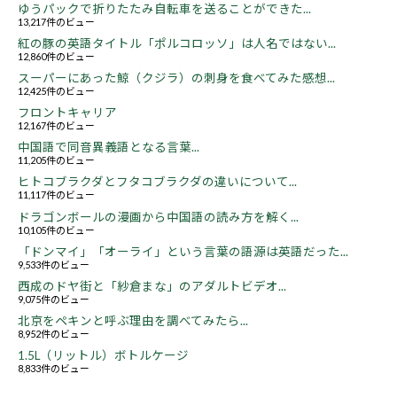
ゆうパックで折りたたみ自転車を送ることができた...
13,217件のビュー
紅の豚の英語タイトル「ポルコロッソ」は人名ではない...
12,860件のビュー
スーパーにあった鯨（クジラ）の刺身を食べてみた感想...
12,425件のビュー
フロントキャリア
12,167件のビュー
中国語で同音異義語となる言葉...
11,205件のビュー
ヒトコブラクダとフタコブラクダの違いについて...
11,117件のビュー
ドラゴンボールの漫画から中国語の読み方を解く...
10,105件のビュー
「ドンマイ」「オーライ」という言葉の語源は英語だった...
9,533件のビュー
西成のドヤ街と「紗倉まな」のアダルトビデオ...
9,075件のビュー
北京をペキンと呼ぶ理由を調べてみたら...
8,952件のビュー
1.5L（リットル）ボトルケージ
8,833件のビュー