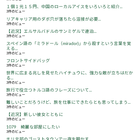
１個１元１５円、中国のローカルアイスをいろいろと紹介...
3件のビュー
リアキャリア用のダボ穴が落ちたら溶接が必要...
3件のビュー
【近況】エルサルバドルのサンミゲルで連泊...
3件のビュー
スペイン語の「ミラドール（mirador)」から殺すという言葉を覚
える...
3件のビュー
フロントサイドバッグ
3件のビュー
世界に広まる兆しを見せたハイチュウに、強力な敵が立ちはだか
る...
3件のビュー
旅行で役立つトルコ語のフレーズについて...
3件のビュー
難しいことだろうけど、旅を仕事にできたらとも思ってしまう...
3件のビュー
【近況】新しい彼女とともに
3件のビュー
1079 綺麗な部屋にしたい
3件のビュー
チリ北部のゴーストタウンで一夜を明かす...