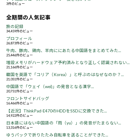
3件のビュー
全期間の人気記事
旅の記録
34,459件のビュー
プロフィール
26,873件のビュー
牛肉、豚肉、鶏肉、羊肉ににあたる中国語をまとめてみた...
25,446件のビュー
増設メモリがハードウェア予約済みとなり正しく認識されない...
21,166件のビュー
韓国を英語で「コリア（Korea）」と呼ぶのはなぜなのか？...
21,051件のビュー
中国語で「ウェイ（wei)」の発音となる漢字...
20,751件のビュー
フロントサイドバッグ
16,466件のビュー
【近況】ThinkPad-E470のHDDをSSDに交換できた...
14,922件のビュー
日本語にはない中国語の「雨（yu）」の発音がたまらない...
13,316件のビュー
ゆうパックで折りたたみ自転車を送ることができた...