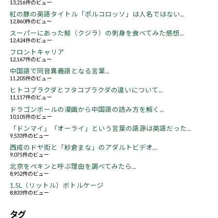
13,216件のビュー
紅の豚の英語タイトル「ポルコロッソ」は人名ではない...
12,860件のビュー
スーパーにあった鯨（クジラ）の刺身を食べてみた感想...
12,424件のビュー
フロントキャリア
12,167件のビュー
中国語で同音異義語となる言葉...
11,205件のビュー
ヒトコブラクダとフタコブラクダの違いについて...
11,117件のビュー
ドラゴンボールの漫画から中国語の読み方を解く...
10,105件のビュー
「ドンマイ」「オーライ」という言葉の語源は英語だった...
9,533件のビュー
西成のドヤ街と「紗倉まな」のアダルトビデオ...
9,075件のビュー
北京をペキンと呼ぶ理由を調べてみたら...
8,952件のビュー
1.5L（リットル）ボトルケージ
8,833件のビュー
タグ