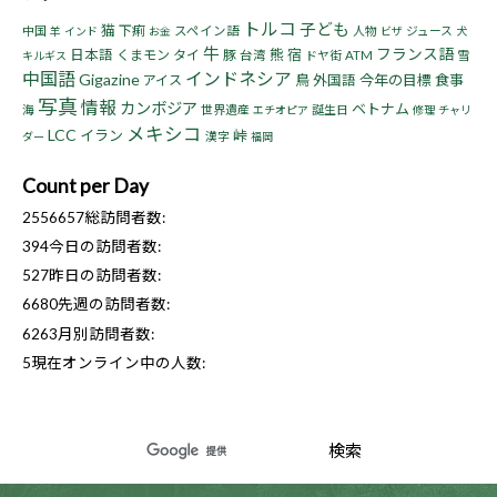
トルコ
子ども
猫
下痢
中国
スペイン語
人物
ジュース
羊
インド
お金
ビザ
犬
牛
フランス語
熊
宿
日本語
くまモン
タイ
豚
台湾
ドヤ街
ATM
雪
キルギス
中国語
インドネシア
Gigazine
鳥
今年の目標
食事
アイス
外国語
写真
情報
カンボジア
ベトナム
海
世界遺産
誕生日
エチオピア
修理
チャリ
メキシコ
LCC
イラン
峠
漢字
ダー
福岡
Count per Day
2556657
総訪問者数:
394
今日の訪問者数:
527
昨日の訪問者数:
6680
先週の訪問者数:
6263
月別訪問者数:
5
現在オンライン中の人数: