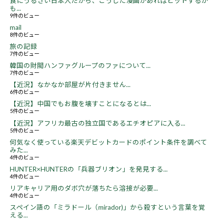
食にうるさい日本人だから、こうした漫画があればヒットするか
も...
9件のビュー
mail
8件のビュー
旅の記録
7件のビュー
韓国の財閥ハンファグループのファについて...
7件のビュー
【近況】なかなか部屋が片付きません...
6件のビュー
【近況】中国でもお腹を壊すことになるとは...
5件のビュー
【近況】アフリカ最古の独立国であるエチオピアに入る...
5件のビュー
何気なく使っている楽天デビットカードのポイント条件を調べて
みた...
4件のビュー
HUNTER×HUNTERの「兵器ブリオン」を発見する...
4件のビュー
リアキャリア用のダボ穴が落ちたら溶接が必要...
4件のビュー
スペイン語の「ミラドール（mirador)」から殺すという言葉を覚
える...