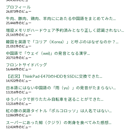
プロフィール
26,873件のビュー
牛肉、豚肉、鶏肉、羊肉ににあたる中国語をまとめてみた...
25,446件のビュー
増設メモリがハードウェア予約済みとなり正しく認識されない...
21,165件のビュー
韓国を英語で「コリア（Korea）」と呼ぶのはなぜなのか？...
21,051件のビュー
中国語で「ウェイ（wei)」の発音となる漢字...
20,751件のビュー
フロントサイドバッグ
16,464件のビュー
【近況】ThinkPad-E470のHDDをSSDに交換できた...
14,922件のビュー
日本語にはない中国語の「雨（yu）」の発音がたまらない...
13,316件のビュー
ゆうパックで折りたたみ自転車を送ることができた...
13,216件のビュー
紅の豚の英語タイトル「ポルコロッソ」は人名ではない...
12,860件のビュー
スーパーにあった鯨（クジラ）の刺身を食べてみた感想...
12,424件のビュー