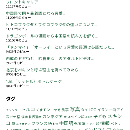
フロントキャリア
12,167件のビュー
中国語で同音異義語となる言葉...
11,205件のビュー
ヒトコブラクダとフタコブラクダの違いについて...
11,116件のビュー
ドラゴンボールの漫画から中国語の読み方を解く...
10,105件のビュー
「ドンマイ」「オーライ」という言葉の語源は英語だった...
9,533件のビュー
西成のドヤ街と「紗倉まな」のアダルトビデオ...
9,075件のビュー
北京をペキンと呼ぶ理由を調べてみたら...
8,952件のビュー
1.5L（リットル）ボトルケージ
8,833件のビュー
タグ
写真
トルコ
LCC
食事
イラン
くまモン
タイ
アイ
ドヤ街
中国
チャリダー
メキシ
子ども
カンボジア
宿
ス
漢字
世界遺産
スペイン語
ATM
ビザ
犬
コ
中国語
情報
フランス語
峠
ベトナ
豚
外国語
エチオピア
お金
インド
インドネシア
牛