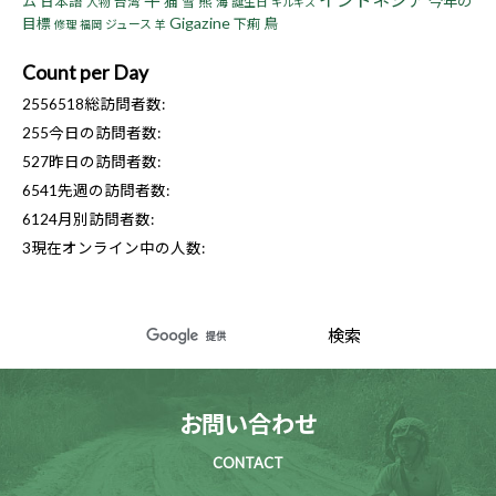
ム
猫
熊
今年の
日本語
人物
台湾
雪
海
誕生日
キルギス
Gigazine
目標
鳥
下痢
ジュース
修理
福岡
羊
Count per Day
2556518
総訪問者数:
255
今日の訪問者数:
527
昨日の訪問者数:
6541
先週の訪問者数:
6124
月別訪問者数:
3
現在オンライン中の人数:
お問い合わせ
CONTACT