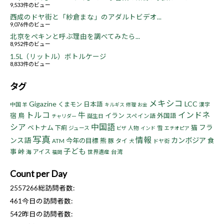
9,533件のビュー
西成のドヤ街と「紗倉まな」のアダルトビデオ...
9,076件のビュー
北京をペキンと呼ぶ理由を調べてみたら...
8,952件のビュー
1.5L（リットル）ボトルケージ
8,833件のビュー
タグ
メキシコ
Gigazine
LCC
くまモン
日本語
中国
漢字
羊
キルギス
修理
お金
トルコ
インドネ
牛
宿
鳥
イラン
外国語
誕生日
スペイン語
チャリダー
シア
中国語
フラ
ベトナム
猫
下痢
ジュース
人物
雪
ビザ
インド
エチオピア
写真
情報
ンス語
カンボジア
今年の目標
熊
食
豚
タイ
ATM
ドヤ街
犬
子ども
事
峠
アイス
海
世界遺産
台湾
福岡
Count per Day
2557266
総訪問者数:
461
今日の訪問者数:
542
昨日の訪問者数: