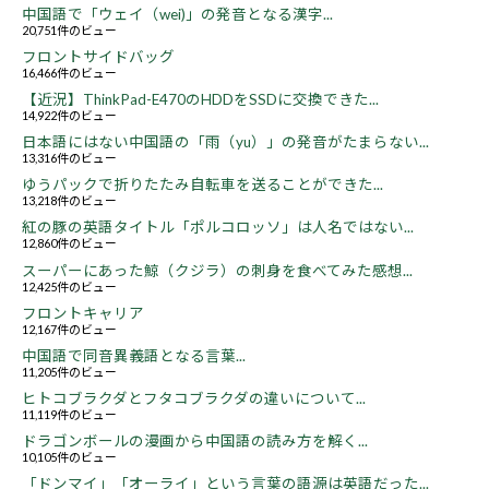
中国語で「ウェイ（wei)」の発音となる漢字...
20,751件のビュー
フロントサイドバッグ
16,466件のビュー
【近況】ThinkPad-E470のHDDをSSDに交換できた...
14,922件のビュー
日本語にはない中国語の「雨（yu）」の発音がたまらない...
13,316件のビュー
ゆうパックで折りたたみ自転車を送ることができた...
13,218件のビュー
紅の豚の英語タイトル「ポルコロッソ」は人名ではない...
12,860件のビュー
スーパーにあった鯨（クジラ）の刺身を食べてみた感想...
12,425件のビュー
フロントキャリア
12,167件のビュー
中国語で同音異義語となる言葉...
11,205件のビュー
ヒトコブラクダとフタコブラクダの違いについて...
11,119件のビュー
ドラゴンボールの漫画から中国語の読み方を解く...
10,105件のビュー
「ドンマイ」「オーライ」という言葉の語源は英語だった...