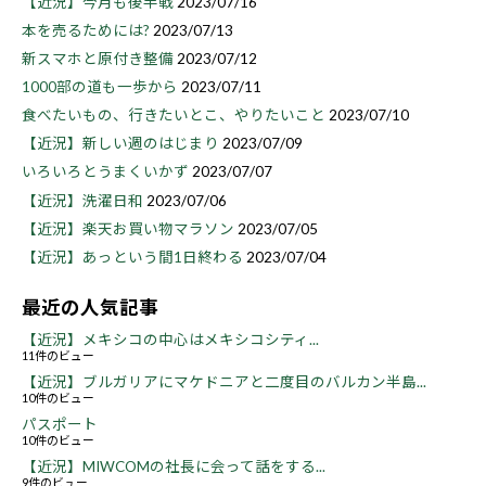
【近況】今月も後半戦
2023/07/16
本を売るためには?
2023/07/13
新スマホと原付き整備
2023/07/12
1000部の道も一歩から
2023/07/11
食べたいもの、行きたいとこ、やりたいこと
2023/07/10
【近況】新しい週のはじまり
2023/07/09
いろいろとうまくいかず
2023/07/07
【近況】洗濯日和
2023/07/06
【近況】楽天お買い物マラソン
2023/07/05
【近況】あっという間1日終わる
2023/07/04
最近の人気記事
【近況】メキシコの中心はメキシコシティ...
11件のビュー
【近況】ブルガリアにマケドニアと二度目のバルカン半島...
10件のビュー
パスポート
10件のビュー
【近況】MIWCOMの社長に会って話をする...
9件のビュー