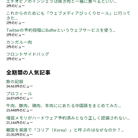
エチオピアのインジェラは焼き肉と一緒に食べるといい...
2件のビュー
これからのためにも「ウェブメディアびっくりセール」に行って
きた...
2件のビュー
Twitterの予約投稿にBufferというウェブサービスを使う...
2件のビュー
カンガルー肉
2件のビュー
フロントサイドバッグ
2件のビュー
全期間の人気記事
旅の記録
34,463件のビュー
プロフィール
26,876件のビュー
牛肉、豚肉、鶏肉、羊肉ににあたる中国語をまとめてみた...
25,448件のビュー
増設メモリがハードウェア予約済みとなり正しく認識されない...
21,166件のビュー
韓国を英語で「コリア（Korea）」と呼ぶのはなぜなのか？...
21,052件のビュー