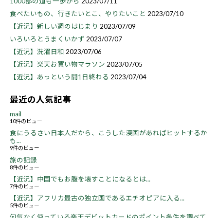
1000部の道も一歩から
2023/07/11
食べたいもの、行きたいとこ、やりたいこと
2023/07/10
【近況】新しい週のはじまり
2023/07/09
いろいろとうまくいかず
2023/07/07
【近況】洗濯日和
2023/07/06
【近況】楽天お買い物マラソン
2023/07/05
【近況】あっという間1日終わる
2023/07/04
最近の人気記事
mail
10件のビュー
食にうるさい日本人だから、こうした漫画があればヒットするか
も...
9件のビュー
旅の記録
8件のビュー
【近況】中国でもお腹を壊すことになるとは...
7件のビュー
【近況】アフリカ最古の独立国であるエチオピアに入る...
5件のビュー
何気なく使っている楽天デビットカードのポイント条件を調べて