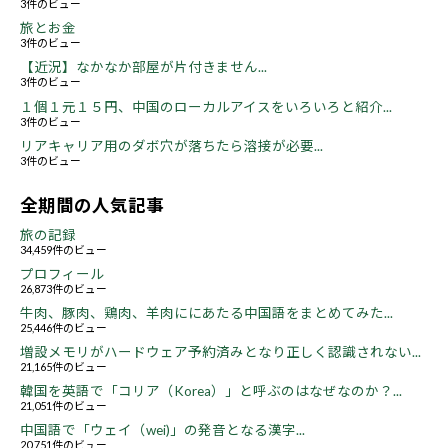
3件のビュー
旅とお金
3件のビュー
【近況】なかなか部屋が片付きません...
3件のビュー
１個１元１５円、中国のローカルアイスをいろいろと紹介...
3件のビュー
リアキャリア用のダボ穴が落ちたら溶接が必要...
3件のビュー
全期間の人気記事
旅の記録
34,459件のビュー
プロフィール
26,873件のビュー
牛肉、豚肉、鶏肉、羊肉ににあたる中国語をまとめてみた...
25,446件のビュー
増設メモリがハードウェア予約済みとなり正しく認識されない...
21,165件のビュー
韓国を英語で「コリア（Korea）」と呼ぶのはなぜなのか？...
21,051件のビュー
中国語で「ウェイ（wei)」の発音となる漢字...
20,751件のビュー