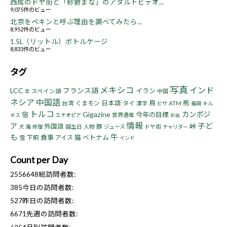
西成のドヤ街と「紗倉まな」のアダルトビデオ...
9,075件のビュー
北京をペキンと呼ぶ理由を調べてみたら...
8,952件のビュー
1.5L（リットル）ボトルケージ
8,833件のビュー
タグ
写真
メキシコ
インド
LCC
フランス語
イラン
スペイン語
中国
羊
ネシア
中国語
鳥
熊
くまモン
日本語
タイ
台湾
漢字
ATM
ビザ
福岡
キル
トルコ
Gigazine
カンボジ
宿
今年の目標
世界遺産
ギス
エチオピア
お金
情報
子ど
ア
峠
外国語
豚
海
誕生日
人物
ジュース
ドヤ街
犬
修理
チャリダー
も
牛
食事
猫
ベトナム
下痢
アイス
雪
インド
Count per Day
2556648
総訪問者数:
385
今日の訪問者数:
527
昨日の訪問者数:
6671
先週の訪問者数: