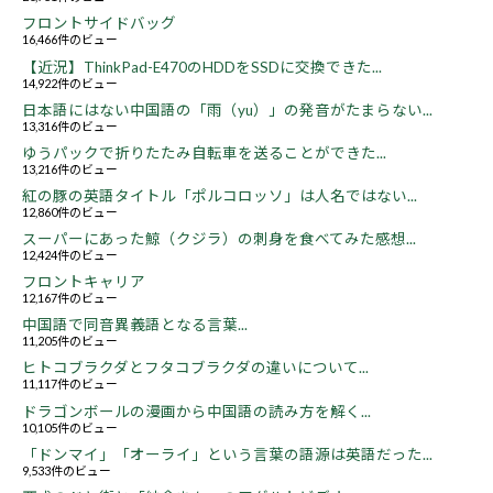
フロントサイドバッグ
16,466件のビュー
【近況】ThinkPad-E470のHDDをSSDに交換できた...
14,922件のビュー
日本語にはない中国語の「雨（yu）」の発音がたまらない...
13,316件のビュー
ゆうパックで折りたたみ自転車を送ることができた...
13,216件のビュー
紅の豚の英語タイトル「ポルコロッソ」は人名ではない...
12,860件のビュー
スーパーにあった鯨（クジラ）の刺身を食べてみた感想...
12,424件のビュー
フロントキャリア
12,167件のビュー
中国語で同音異義語となる言葉...
11,205件のビュー
ヒトコブラクダとフタコブラクダの違いについて...
11,117件のビュー
ドラゴンボールの漫画から中国語の読み方を解く...
10,105件のビュー
「ドンマイ」「オーライ」という言葉の語源は英語だった...
9,533件のビュー