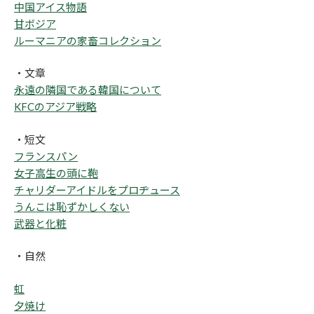
中国アイス物語
甘ボジア
ルーマニアの家畜コレクション
・文章
永遠の隣国である韓国について
KFCのアジア戦略
・短文
フランスパン
女子高生の頭に鞄
チャリダーアイドルをプロヂュース
うんこは恥ずかしくない
武器と化粧
・自然
虹
夕焼け