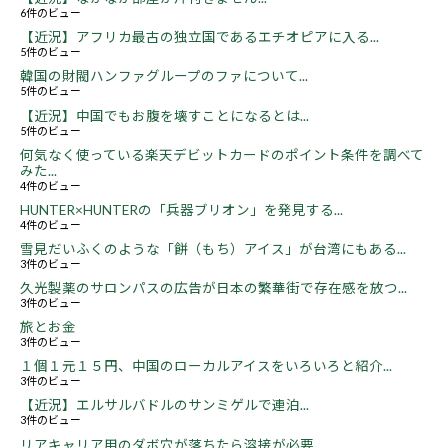
6件のビュー
【近況】アフリカ最古の独立国であるエチオピアに入る...
5件のビュー
韓国の財閥ハンファグループのファについて...
5件のビュー
【近況】中国でもお腹を壊すことになるとは...
5件のビュー
何気なく使っている楽天デビットカードのポイント条件を調べて
みた...
4件のビュー
HUNTER×HUNTERの「兵器ブリオン」を発見する...
4件のビュー
雪見だいふくのような「餅（もち）アイス」が台湾にもある...
3件のビュー
久光製薬のサロンパスの広告が日本の繁華街で存在感を放つ...
3件のビュー
旅とお金
3件のビュー
１個１元１５円、中国のローカルアイスをいろいろと紹介...
3件のビュー
【近況】エルサルバドルのサンミゲルで連泊...
3件のビュー
リアキャリア用のダボ穴が落ちたら溶接が必要...