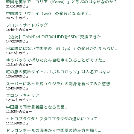
韓国を英語で「コリア（Korea）」と呼ぶのはなぜなのか？...
21,051件のビュー
中国語で「ウェイ（wei)」の発音となる漢字...
20,751件のビュー
フロントサイドバッグ
16,464件のビュー
【近況】ThinkPad-E470のHDDをSSDに交換できた...
14,922件のビュー
日本語にはない中国語の「雨（yu）」の発音がたまらない...
13,316件のビュー
ゆうパックで折りたたみ自転車を送ることができた...
13,216件のビュー
紅の豚の英語タイトル「ポルコロッソ」は人名ではない...
12,860件のビュー
スーパーにあった鯨（クジラ）の刺身を食べてみた感想...
12,424件のビュー
フロントキャリア
12,167件のビュー
中国語で同音異義語となる言葉...
11,205件のビュー
ヒトコブラクダとフタコブラクダの違いについて...
11,116件のビュー
ドラゴンボールの漫画から中国語の読み方を解く...