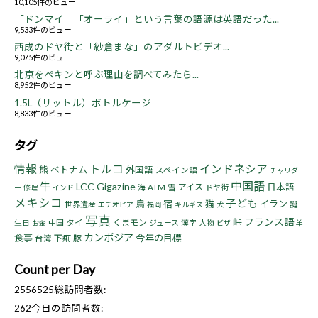
10,105件のビュー
「ドンマイ」「オーライ」という言葉の語源は英語だった...
9,533件のビュー
西成のドヤ街と「紗倉まな」のアダルトビデオ...
9,075件のビュー
北京をペキンと呼ぶ理由を調べてみたら...
8,952件のビュー
1.5L（リットル）ボトルケージ
8,833件のビュー
タグ
情報
トルコ
インドネシア
熊
ベトナム
外国語
スペイン語
チャリダ
中国語
牛
LCC
Gigazine
アイス
日本語
海
ATM
雪
ドヤ街
ー
修理
インド
メキシコ
子ども
鳥
宿
猫
イラン
世界遺産
誕
エチオピア
福岡
キルギス
犬
写真
フランス語
峠
タイ
くまモン
生日
中国
ジュース
漢字
人物
お金
ビザ
羊
カンボジア
食事
今年の目標
下痢
豚
台湾
Count per Day
2556525
総訪問者数:
262
今日の訪問者数: