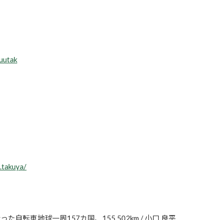
uutak
.takuya/
った自転車地球一周157カ国、155.502km / 小口 良平