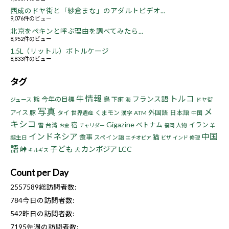
西成のドヤ街と「紗倉まな」のアダルトビデオ...
9,076件のビュー
北京をペキンと呼ぶ理由を調べてみたら...
8,952件のビュー
1.5L（リットル）ボトルケージ
8,833件のビュー
タグ
情報
トルコ
牛
フランス語
熊
今年の目標
鳥
下痢
ジュース
海
ドヤ街
写真
メ
アイス
豚
タイ
くまモン
外国語
日本語
世界遺産
漢字
ATM
中国
キシコ
Gigazine
宿
ベトナム
イラン
雪
台湾
人物
お金
チャリダー
福岡
羊
インドネシア
中国
食事
猫
誕生日
スペイン語
エチオピア
ビザ
インド
修理
語
子ども
カンボジア
LCC
峠
キルギス
犬
Count per Day
2557589
総訪問者数:
784
今日の訪問者数:
542
昨日の訪問者数:
7195
先週の訪問者数: