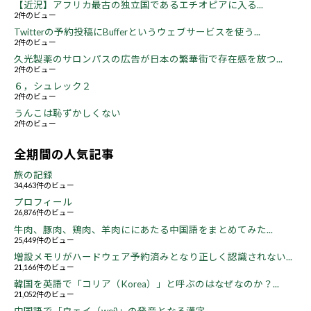
【近況】アフリカ最古の独立国であるエチオピアに入る...
2件のビュー
Twitterの予約投稿にBufferというウェブサービスを使う...
2件のビュー
久光製薬のサロンパスの広告が日本の繁華街で存在感を放つ...
2件のビュー
６，シュレック２
2件のビュー
うんこは恥ずかしくない
2件のビュー
全期間の人気記事
旅の記録
34,463件のビュー
プロフィール
26,876件のビュー
牛肉、豚肉、鶏肉、羊肉ににあたる中国語をまとめてみた...
25,449件のビュー
増設メモリがハードウェア予約済みとなり正しく認識されない...
21,166件のビュー
韓国を英語で「コリア（Korea）」と呼ぶのはなぜなのか？...
21,052件のビュー
中国語で「ウェイ（wei)」の発音となる漢字...