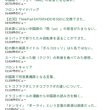
20,751件のビュー
フロントサイドバッグ
16,468件のビュー
【近況】ThinkPad-E470のHDDをSSDに交換できた...
14,922件のビュー
日本語にはない中国語の「雨（yu）」の発音がたまらない...
13,318件のビュー
ゆうパックで折りたたみ自転車を送ることができた...
13,218件のビュー
紅の豚の英語タイトル「ポルコロッソ」は人名ではない...
12,860件のビュー
スーパーにあった鯨（クジラ）の刺身を食べてみた感想...
12,426件のビュー
フロントキャリア
12,167件のビュー
中国語で同音異義語となる言葉...
11,205件のビュー
ヒトコブラクダとフタコブラクダの違いについて...
11,122件のビュー
ドラゴンボールの漫画から中国語の読み方を解く...
10,106件のビュー
「ドンマイ」「オーライ」という言葉の語源は英語だった...
9,533件のビュー