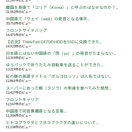
21,167件のビュー
韓国を英語で「コリア（Korea）」と呼ぶのはなぜなのか？...
21,052件のビュー
中国語で「ウェイ（wei)」の発音となる漢字...
20,752件のビュー
フロントサイドバッグ
16,471件のビュー
【近況】ThinkPad-E470のHDDをSSDに交換できた...
14,923件のビュー
日本語にはない中国語の「雨（yu）」の発音がたまらない...
13,319件のビュー
ゆうパックで折りたたみ自転車を送ることができた...
13,219件のビュー
紅の豚の英語タイトル「ポルコロッソ」は人名ではない...
12,861件のビュー
スーパーにあった鯨（クジラ）の刺身を食べてみた感想...
12,427件のビュー
フロントキャリア
12,167件のビュー
中国語で同音異義語となる言葉...
11,206件のビュー
ヒトコブラクダとフタコブラクダの違いについて...
11,124件のビュー