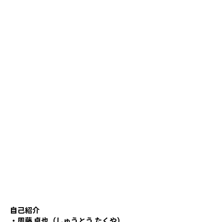
自己紹介
・周藤 卓也（しゅうとう たくや）