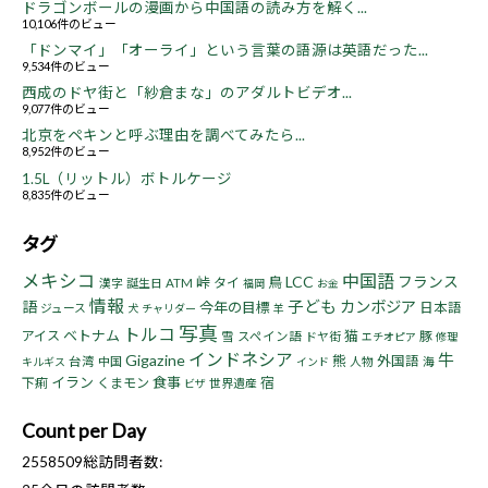
ドラゴンボールの漫画から中国語の読み方を解く...
10,106件のビュー
「ドンマイ」「オーライ」という言葉の語源は英語だった...
9,534件のビュー
西成のドヤ街と「紗倉まな」のアダルトビデオ...
9,077件のビュー
北京をペキンと呼ぶ理由を調べてみたら...
8,952件のビュー
1.5L（リットル）ボトルケージ
8,835件のビュー
タグ
メキシコ
中国語
LCC
フランス
峠
鳥
タイ
漢字
誕生日
ATM
福岡
お金
情報
子ども
語
カンボジア
今年の目標
日本語
ジュース
犬
チャリダー
羊
写真
トルコ
ベトナム
猫
アイス
豚
雪
スペイン語
ドヤ街
エチオピア
修理
インドネシア
牛
Gigazine
熊
外国語
台湾
中国
人物
海
キルギス
インド
イラン
食事
宿
下痢
くまモン
世界遺産
ビザ
Count per Day
2558509
総訪問者数: