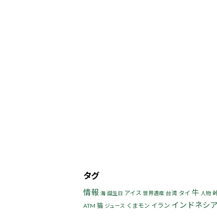
タグ
情報
牛
アイス
タイ
海
誕生日
世界遺産
台湾
人物
インドネシ
猫
イラン
くまモン
ATM
ジュース