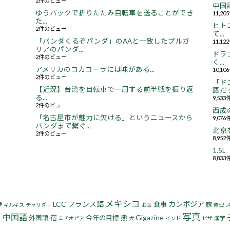
2件のビュー
中国
ゆうパックで折りたたみ自転車を送ることができ
11,2
た...
ヒト
2件のビュー
て...
「パンダくるぞパンダ」のAAと一致したブルガ
11,1
リアのパンダ...
ドラ
2件のビュー
く...
アメリカのコカコーラには味がある...
10,1
2件のビュー
「ド
【近況】台湾を自転車で一周する前半戦を振り返
語だっ
る...
9,53
2件のビュー
西成
「名古屋市が魅力に欠ける」というニュースから
9,07
パンダまで繋ぐ...
北京
2件のビュー
8,95
1.
8,83
メキシコ
LCC
フランス語
カンボジア
峠
食事
豚
キルギス
チャリダー
お金
修理
写真
ア
中国語
Gigazine
宿
今年の目標
熊
外国語
漢字
エチオピア
犬
インド
ビザ