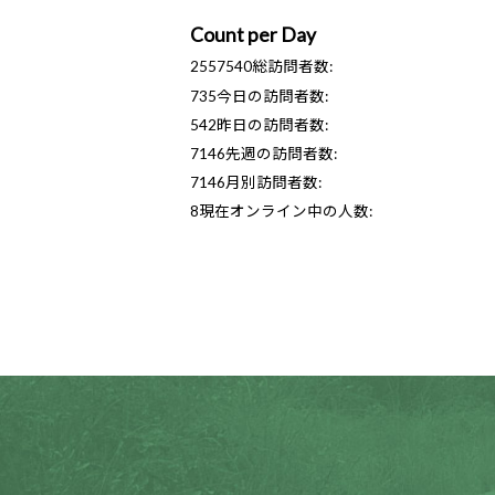
Count per Day
2557540
総訪問者数:
735
今日の訪問者数:
542
昨日の訪問者数:
7146
先週の訪問者数:
7146
月別訪問者数:
8
現在オンライン中の人数: