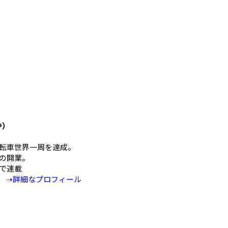
や）
mの自転車世界一周を達成。
の開業。
Eで連載
⇢詳細なプロフィール