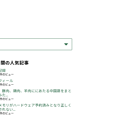
期間の人気記事
記録
63件のビュー
フィール
76件のビュー
、豚肉、鶏肉、羊肉ににあたる中国語をまと
た...
49件のビュー
メモリがハードウェア予約済みとなり正しく
れない...
66件のビュー