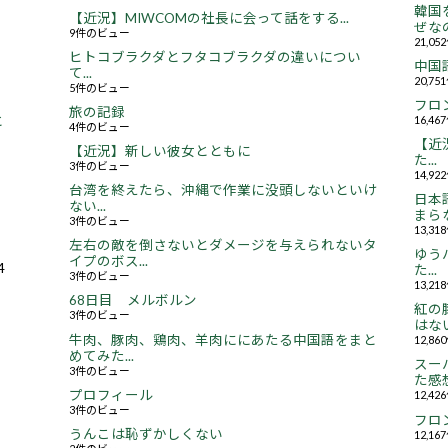
韓国
【近況】MIWCOMの社長に会って話をする...
ぜなの
9件のビュー
21,0
ヒトコブラクダとフタコブラクダの違いについ
中国
て...
20,7
5件のビュー
フロ
旅の記録
16,4
と
4件のビュー
【近況
【近況】新しい彼女とともに
た...
3件のビュー
14,9
台湾を終えたら、沖縄で作業に没頭しないといけ
日本
ない...
まらな
3件のビュー
13,3
左右の敵を倒さないとダメージを与えられないタ
ゆう
イプのボス...
4
た...
3件のビュー
13,2
68日目 メルボルン
紅の
3件のビュー
はない.
牛肉、豚肉、鶏肉、羊肉ににあたる中国語をまと
12,8
めてみた...
スー
3件のビュー
た感想.
プロフィール
12,4
3件のビュー
フロ
うんこは恥ずかしくない
12,1