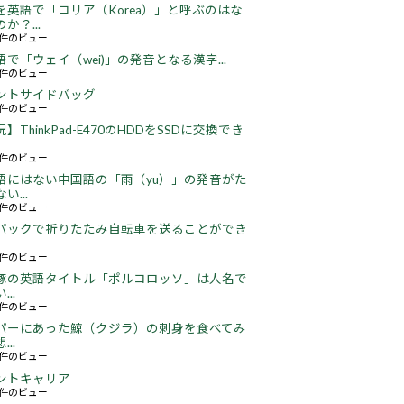
を英語で「コリア（Korea）」と呼ぶのはな
か？...
52件のビュー
語で「ウェイ（wei)」の発音となる漢字...
51件のビュー
ントサイドバッグ
67件のビュー
】ThinkPad-E470のHDDをSSDに交換でき
22件のビュー
語にはない中国語の「雨（yu）」の発音がた
い...
18件のビュー
パックで折りたたみ自転車を送ることができ
18件のビュー
豚の英語タイトル「ポルコロッソ」は人名で
..
60件のビュー
パーにあった鯨（クジラ）の刺身を食べてみ
..
26件のビュー
ントキャリア
67件のビュー