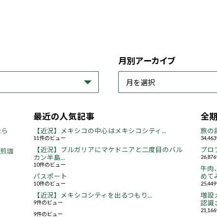
月別アーカイブ
最近の人気記事
全
たら
【近況】メキシコの中心はメキシコシティ...
旅の
11件のビュー
34,4
【近況】ブルガリアにマケドニアと二度目のバル
プロ
焙煎珈
カン半島...
26,8
10件のビュー
牛肉
パスポート
めてみ
10件のビュー
25,4
【近況】メキシコシティを出るつもり...
増設
9件のビュー
認識さ
21,1
9件のビュー