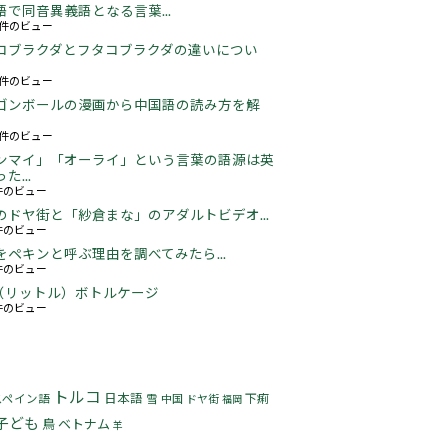
語で同音異義語となる言葉...
05件のビュー
コブラクダとフタコブラクダの違いについ
22件のビュー
ゴンボールの漫画から中国語の読み方を解
06件のビュー
ンマイ」「オーライ」という言葉の語源は英
た...
3件のビュー
のドヤ街と「紗倉まな」のアダルトビデオ...
6件のビュー
をペキンと呼ぶ理由を調べてみたら...
2件のビュー
5L（リットル）ボトルケージ
3件のビュー
トルコ
日本語
下痢
スペイン語
雪
中国
ドヤ街
福岡
子ども
鳥
ベトナム
羊