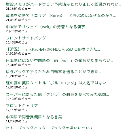
増設メモリがハードウェア予約済みとなり正しく認識されない...
21,166件のビュー
韓国を英語で「コリア（Korea）」と呼ぶのはなぜなのか？...
21,052件のビュー
中国語で「ウェイ（wei)」の発音となる漢字...
20,751件のビュー
フロントサイドバッグ
16,468件のビュー
【近況】ThinkPad-E470のHDDをSSDに交換できた...
14,922件のビュー
日本語にはない中国語の「雨（yu）」の発音がたまらない...
13,318件のビュー
ゆうパックで折りたたみ自転車を送ることができた...
13,218件のビュー
紅の豚の英語タイトル「ポルコロッソ」は人名ではない...
12,861件のビュー
スーパーにあった鯨（クジラ）の刺身を食べてみた感想...
12,426件のビュー
フロントキャリア
12,167件のビュー
中国語で同音異義語となる言葉...
11,205件のビュー
ヒトコブラクダとフタコブラクダの違いについて...