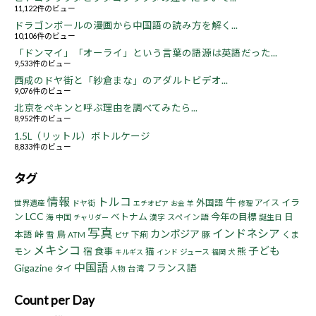
11,122件のビュー
ドラゴンボールの漫画から中国語の読み方を解く...
10,106件のビュー
「ドンマイ」「オーライ」という言葉の語源は英語だった...
9,533件のビュー
西成のドヤ街と「紗倉まな」のアダルトビデオ...
9,076件のビュー
北京をペキンと呼ぶ理由を調べてみたら...
8,952件のビュー
1.5L（リットル）ボトルケージ
8,833件のビュー
タグ
情報
トルコ
牛
イラ
外国語
アイス
世界遺産
ドヤ街
エチオピア
お金
羊
修理
LCC
ン
ベトナム
今年の目標
日
海
中国
漢字
スペイン語
誕生日
チャリダー
写真
インドネシア
カンボジア
峠
鳥
本語
下痢
豚
くま
雪
ATM
ビザ
メキシコ
子ども
宿
食事
猫
熊
モン
ジュース
キルギス
インド
福岡
犬
中国語
Gigazine
フランス語
タイ
人物
台湾
Count per Day