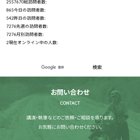
2557670
総訪問者数:
865
今日の訪問者数:
542
昨日の訪問者数:
7276
先週の訪問者数:
7276
月別訪問者数:
2
現在オンライン中の人数:
お問い合わせ
CONTACT
講演・執筆などのご依頼・ご相談を承ります。
お気軽にお問い合わせください。