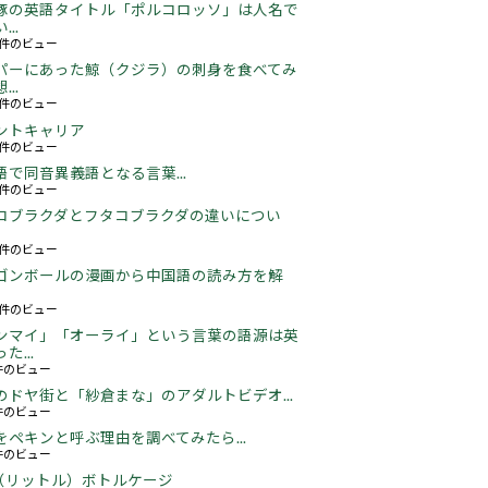
豚の英語タイトル「ポルコロッソ」は人名で
..
61件のビュー
パーにあった鯨（クジラ）の刺身を食べてみ
..
26件のビュー
ントキャリア
67件のビュー
語で同音異義語となる言葉...
05件のビュー
コブラクダとフタコブラクダの違いについ
22件のビュー
ゴンボールの漫画から中国語の読み方を解
06件のビュー
ンマイ」「オーライ」という言葉の語源は英
た...
3件のビュー
のドヤ街と「紗倉まな」のアダルトビデオ...
6件のビュー
をペキンと呼ぶ理由を調べてみたら...
2件のビュー
5L（リットル）ボトルケージ