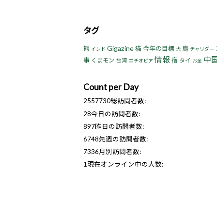
タグ
Gigazine
熊
猫
今年の目標
鳥
インド
犬
チャリダー
情報
中
事
宿
くまモン
タイ
台湾
エチオピア
お金
Count per Day
2557730
総訪問者数:
28
今日の訪問者数:
897
昨日の訪問者数:
6748
先週の訪問者数:
7336
月別訪問者数:
1
現在オンライン中の人数: