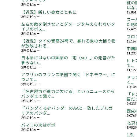
リアキャリア
紅の
3件のビュー
はない.
【近況】新しい彼女とともに
12,8
3件のビュー
スー
左右の敵を倒さないとダメージを与えられないタ
た感想.
イプのボス...
12,4
3件のビュー
フロ
【近況】タイの警察24時で、暴れる象の大捕り物
12,1
が放映される...
中国
2件のビュー
11,2
日本語にはない中国語の「雨（yu）」の発音がた
ヒト
まらない...
て...
2件のビュー
11,1
アフリカのフランス語圏で聞く「ドネモワ～」に
ドラ
ついて...
く...
2件のビュー
10,1
「名古屋市が魅力に欠ける」というニュースから
「ド
パンダまで繋ぐ...
語だっ
2件のビュー
9,53
「パンダくるぞパンダ」のAAと一致したブルガ
西成
リアのパンダ...
9,07
2件のビュー
北京
バマコの次はボボ
8,95
2件のビュー
1.