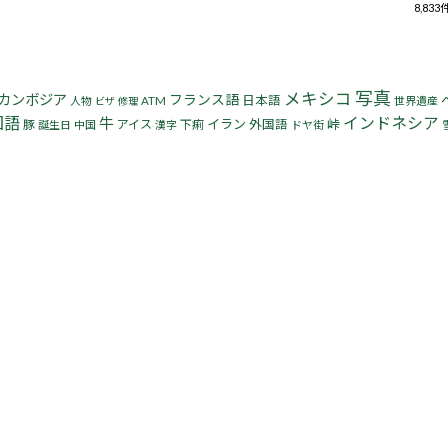
8,83
写真
メキシコ
カンボジア
フランス語
日本語
人物
ATM
世界遺産
ビザ
修理
国語
インドネシア
牛
イラン
峠
豚
アイス
下痢
外国語
誕生日
中国
漢字
ドヤ街