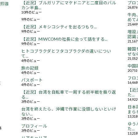
【近況】ブルガリアにマケドニアと二度目のバル
プロ
焙煎珈
カン半島...
26,8
10件のビュー
牛肉
9件のビュー
めてみ
25,4
【近況】メキシコシティを出るつもり...
9件のビュー
増設
認識さ
【近況】MIWCOMの社長に会って話をする...
21,1
9件のビュー
韓国
ヒトコブラクダとフタコブラクダの違いについ
ぜなの
て...
21,0
4件のビュー
中国
旅の記録
20,7
4件のビュー
フロ
パスポート
16,4
と
4件のビュー
【近況
【近況】台湾を自転車で一周する前半戦を振り返
た...
る...
14,9
3件のビュー
日本
台湾を終えたら、沖縄で作業に没頭しないといけ
まらな
ない...
13,3
3件のビュー
ゆう
プロフィール
4
た...
3件のビュー
13,2