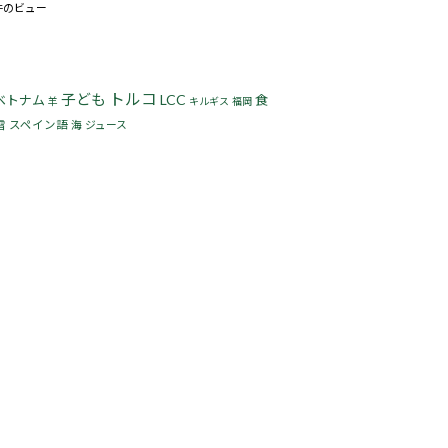
3件のビュー
トルコ
子ども
LCC
ベトナム
食
羊
キルギス
福岡
雪
スペイン語
海
ジュース