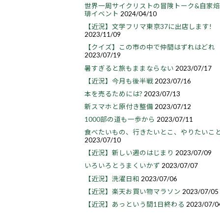
世界一周サイクリストの冒険トーク&自家
琲イベント
2024/04/10
【近況】文学フリマ東京37に出店します!
2023/11/09
【クイズ】この市の中で仲間はずれはどれ
2023/07/19
暑すぎると旅もままならない
2023/07/17
【近況】今月も後半戦
2023/07/16
本を売るためには?
2023/07/13
新スマホと原付き整備
2023/07/12
1000部の道も一歩から
2023/07/11
食べたいもの、行きたいとこ、やりたいこ
2023/07/10
【近況】新しい週のはじまり
2023/07/09
いろいろとうまくいかず
2023/07/07
【近況】洗濯日和
2023/07/06
【近況】楽天お買い物マラソン
2023/07/05
【近況】あっという間1日終わる
2023/07/0