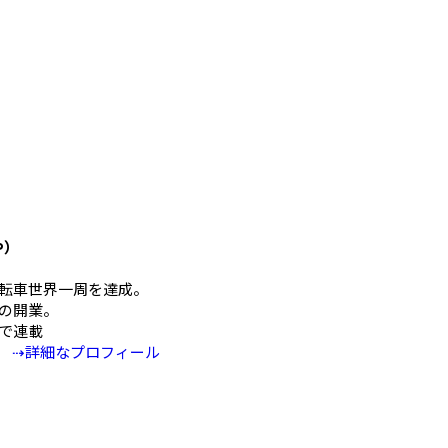
や）
mの自転車世界一周を達成。
の開業。
Eで連載
⇢詳細なプロフィール