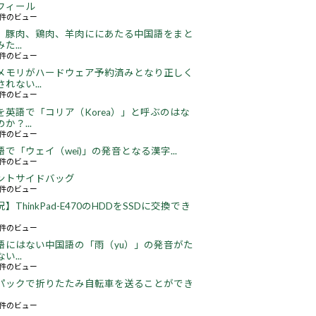
フィール
76件のビュー
、豚肉、鶏肉、羊肉ににあたる中国語をまと
た...
49件のビュー
メモリがハードウェア予約済みとなり正しく
れない...
67件のビュー
を英語で「コリア（Korea）」と呼ぶのはな
か？...
52件のビュー
語で「ウェイ（wei)」の発音となる漢字...
51件のビュー
ントサイドバッグ
68件のビュー
】ThinkPad-E470のHDDをSSDに交換でき
22件のビュー
語にはない中国語の「雨（yu）」の発音がた
い...
18件のビュー
パックで折りたたみ自転車を送ることができ
18件のビュー