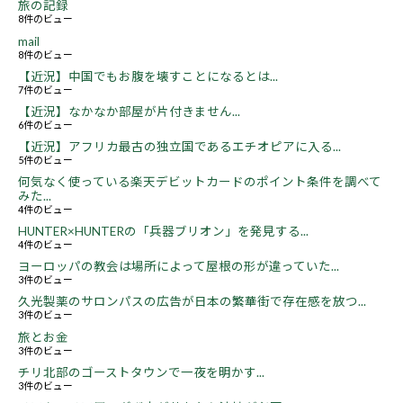
旅の記録
8件のビュー
mail
8件のビュー
【近況】中国でもお腹を壊すことになるとは...
7件のビュー
【近況】なかなか部屋が片付きません...
6件のビュー
【近況】アフリカ最古の独立国であるエチオピアに入る...
5件のビュー
何気なく使っている楽天デビットカードのポイント条件を調べて
みた...
4件のビュー
HUNTER×HUNTERの「兵器ブリオン」を発見する...
4件のビュー
ヨーロッパの教会は場所によって屋根の形が違っていた...
3件のビュー
久光製薬のサロンパスの広告が日本の繁華街で存在感を放つ...
3件のビュー
旅とお金
3件のビュー
チリ北部のゴーストタウンで一夜を明かす...
3件のビュー