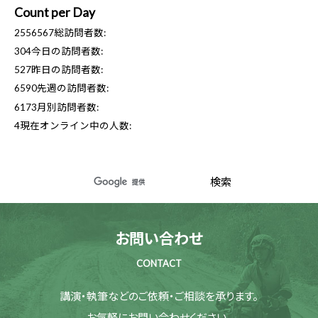
Count per Day
2556567
総訪問者数:
304
今日の訪問者数:
527
昨日の訪問者数:
6590
先週の訪問者数:
6173
月別訪問者数:
4
現在オンライン中の人数:
お問い合わせ
CONTACT
講演・執筆などのご依頼・ご相談を承ります。
お気軽にお問い合わせください。