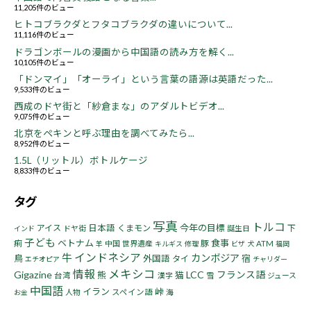
11,205件のビュー
ヒトコブラクダとフタコブラクダの違いについて...
11,116件のビュー
ドラゴンボールの漫画から中国語の読み方を解く...
10,105件のビュー
「ドンマイ」「オーライ」という言葉の語源は英語だった...
9,533件のビュー
西成のドヤ街と「紗倉まな」のアダルトビデオ...
9,075件のビュー
北京をペキンと呼ぶ理由を調べてみたら...
8,952件のビュー
1.5L（リットル）ボトルケージ
8,833件のビュー
タグ
写真
トルコ
今年の目標
アイス
日本語
くまモン
下
ドヤ街
誕生日
インド
子ども
ベトナム
食事
痢
豚
中国
世界遺産
ATM
羊
キルギス
修理
ビザ
犬
福岡
インドネシア
牛
カンボジア
鳥
宿
外国語
タイ
エチオピア
チャリダー
情報
メキシコ
Gigazine
LCC
フランス語
熊
猫
台湾
漢字
雪
ジュース
中国語
イラン
峠
人物
スペイン語
海
お金