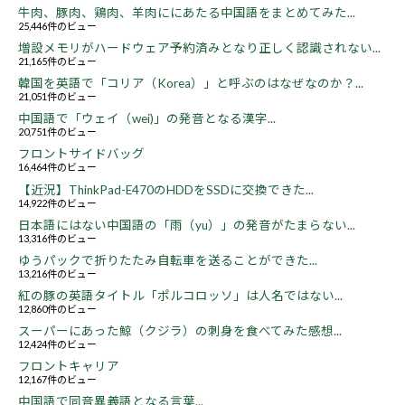
牛肉、豚肉、鶏肉、羊肉ににあたる中国語をまとめてみた...
25,446件のビュー
増設メモリがハードウェア予約済みとなり正しく認識されない...
21,165件のビュー
韓国を英語で「コリア（Korea）」と呼ぶのはなぜなのか？...
21,051件のビュー
中国語で「ウェイ（wei)」の発音となる漢字...
20,751件のビュー
フロントサイドバッグ
16,464件のビュー
【近況】ThinkPad-E470のHDDをSSDに交換できた...
14,922件のビュー
日本語にはない中国語の「雨（yu）」の発音がたまらない...
13,316件のビュー
ゆうパックで折りたたみ自転車を送ることができた...
13,216件のビュー
紅の豚の英語タイトル「ポルコロッソ」は人名ではない...
12,860件のビュー
スーパーにあった鯨（クジラ）の刺身を食べてみた感想...
12,424件のビュー
フロントキャリア
12,167件のビュー
中国語で同音異義語となる言葉...