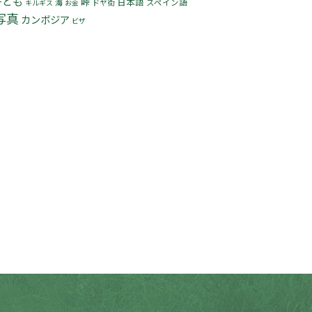
子ども
峠
日本語
海
ドヤ街
スペイン語
キルギス
お金
写真
カンボジア
ビザ