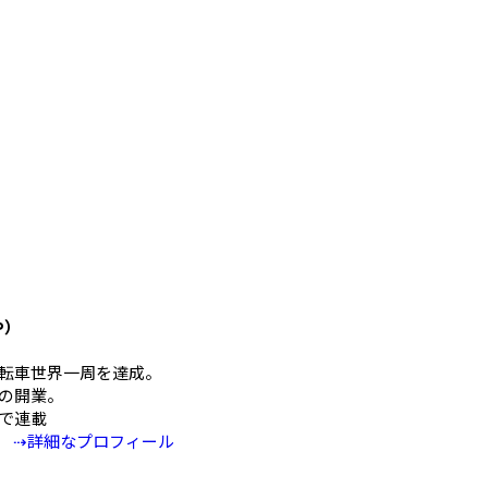
や）
mの自転車世界一周を達成。
の開業。
Eで連載
⇢詳細なプロフィール