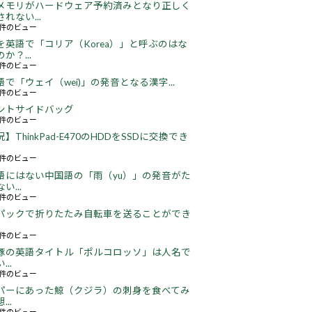
メモリがハードウェア予約済みとなり正しく
れない...
65件のビュー
を英語で「コリア（Korea）」と呼ぶのはな
か？...
51件のビュー
語で「ウェイ（wei)」の発音となる漢字...
51件のビュー
ントサイドバッグ
64件のビュー
】ThinkPad-E470のHDDをSSDに交換でき
22件のビュー
語にはない中国語の「雨（yu）」の発音がた
い...
16件のビュー
パックで折りたたみ自転車を送ることができ
16件のビュー
豚の英語タイトル「ポルコロッソ」は人名で
..
60件のビュー
パーにあった鯨（クジラ）の刺身を食べてみ
..
24件のビュー