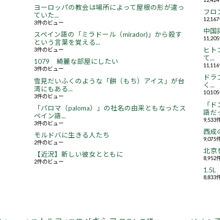
ヨーロッパの教会は場所によって屋根の形が違っ
フロ
ていた...
12,1
3件のビュー
中国
スペイン語の「ミラドール（mirador)」から殺す
11,2
という言葉を覚える...
3件のビュー
ヒト
て...
1079 綺麗な部屋にしたい
11,1
3件のビュー
ドラ
雪見だいふくのような「餅（もち）アイス」が台
く...
湾にもある...
10,1
3件のビュー
「ド
「パロマ（paloma）」の社名の由来ともなったス
語だっ
ペイン語...
9,53
3件のビュー
西成
モルドバに生きる人たち
9,07
2件のビュー
北京
【近況】新しい彼女とともに
8,95
2件のビュー
1.
8,83