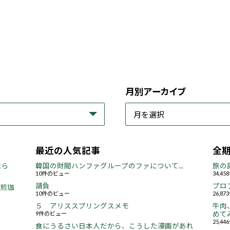
月別アーカイブ
最近の人気記事
全
たら
韓国の財閥ハンファグループのファについて...
旅の
10件のビュー
34,4
請負
プロ
焙煎珈
10件のビュー
26,8
５ アリススプリングスメモ
牛肉
9件のビュー
めてみ
25,4
食にうるさい日本人だから、こうした漫画があれ