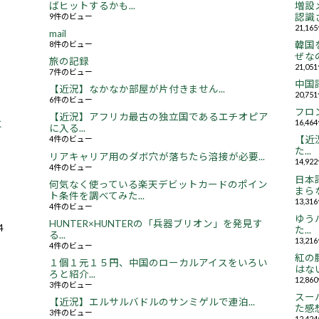
ばヒットするかも...
増設
9件のビュー
認識さ
21,1
mail
8件のビュー
韓国
ぜなの
旅の記録
21,0
7件のビュー
中国
【近況】なかなか部屋が片付きません...
20,7
6件のビュー
フロ
【近況】アフリカ最古の独立国であるエチオピア
16,4
と
に入る...
4件のビュー
【近況
た...
リアキャリア用のダボ穴が落ちたら溶接が必要...
14,9
4件のビュー
日本
何気なく使っている楽天デビットカードのポイン
まらな
ト条件を調べてみた...
13,3
4件のビュー
ゆう
HUNTER×HUNTERの「兵器ブリオン」を発見す
4
た...
る...
13,2
4件のビュー
紅の
１個１元１５円、中国のローカルアイスをいろい
はない.
ろと紹介...
12,8
3件のビュー
スー
【近況】エルサルバドルのサンミゲルで連泊...
た感想.
3件のビュー
12,4