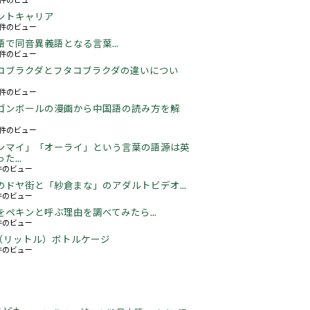
ントキャリア
67件のビュー
語で同音異義語となる言葉...
05件のビュー
コブラクダとフタコブラクダの違いについ
16件のビュー
ゴンボールの漫画から中国語の読み方を解
05件のビュー
ンマイ」「オーライ」という言葉の語源は英
た...
3件のビュー
のドヤ街と「紗倉まな」のアダルトビデオ...
5件のビュー
をペキンと呼ぶ理由を調べてみたら...
2件のビュー
5L（リットル）ボトルケージ
3件のビュー