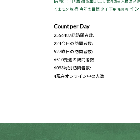
情報
中国語
牛
LCC
誕生日
世界遺産
人物
漢字
イン
宿
今年の目標
くまモン
豚
タイ
下痢
雪
福岡
Count per Day
2556487
総訪問者数:
224
今日の訪問者数:
527
昨日の訪問者数:
6510
先週の訪問者数:
6093
月別訪問者数:
4
現在オンライン中の人数: