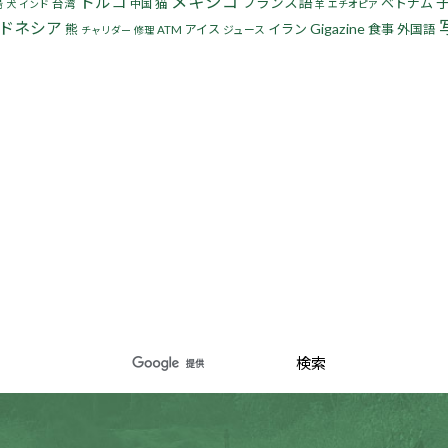
トルコ
メキシコ
フランス語
鳥
猫
ベトナム
台湾
中国
犬
インド
羊
エチオピア
ドネシア
Gigazine
熊
イラン
食事
アイス
外国語
ATM
ジュース
チャリダー
修理