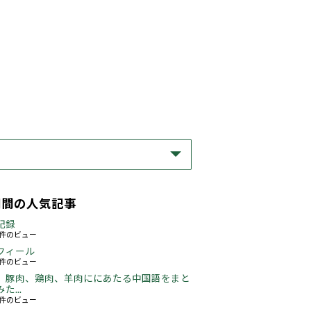
期間の人気記事
記録
58件のビュー
フィール
73件のビュー
、豚肉、鶏肉、羊肉ににあたる中国語をまと
た...
46件のビュー