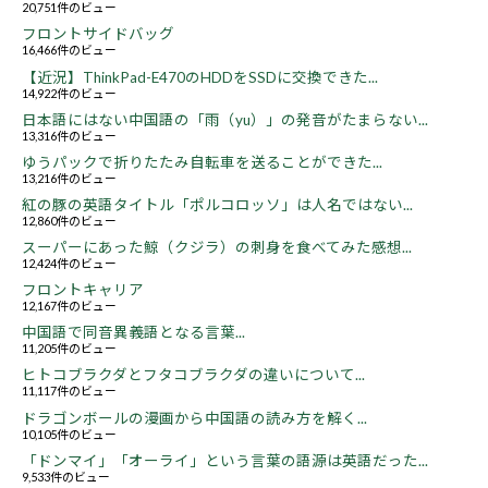
20,751件のビュー
フロントサイドバッグ
16,466件のビュー
【近況】ThinkPad-E470のHDDをSSDに交換できた...
14,922件のビュー
日本語にはない中国語の「雨（yu）」の発音がたまらない...
13,316件のビュー
ゆうパックで折りたたみ自転車を送ることができた...
13,216件のビュー
紅の豚の英語タイトル「ポルコロッソ」は人名ではない...
12,860件のビュー
スーパーにあった鯨（クジラ）の刺身を食べてみた感想...
12,424件のビュー
フロントキャリア
12,167件のビュー
中国語で同音異義語となる言葉...
11,205件のビュー
ヒトコブラクダとフタコブラクダの違いについて...
11,117件のビュー
ドラゴンボールの漫画から中国語の読み方を解く...
10,105件のビュー
「ドンマイ」「オーライ」という言葉の語源は英語だった...
9,533件のビュー