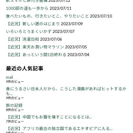
新スマホと原付き整備
2023/07/12
1000部の道も一歩から
2023/07/11
食べたいもの、行きたいとこ、やりたいこと
2023/07/10
【近況】新しい週のはじまり
2023/07/09
いろいろとうまくいかず
2023/07/07
【近況】洗濯日和
2023/07/06
【近況】楽天お買い物マラソン
2023/07/05
【近況】あっという間1日終わる
2023/07/04
最近の人気記事
mail
9件のビュー
食にうるさい日本人だから、こうした漫画があればヒットするか
も...
9件のビュー
旅の記録
8件のビュー
【近況】中国でもお腹を壊すことになるとは...
7件のビュー
【近況】アフリカ最古の独立国であるエチオピアに入る...
5件のビュー