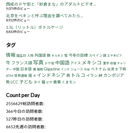
西成のドヤ街と「紗倉まな」のアダルトビデオ...
9,075件のビュー
北京をペキンと呼ぶ理由を調べてみたら...
8,952件のビュー
1.5L（リットル）ボトルケージ
8,833件のビュー
タグ
情報
今年の目標
外国語
豚
誕生日
人物
雪
スペイン語
キルギス
エチオピア
写真
中国語
メキシコ
牛
フランス語
アイス
ドヤ街
漢字
修理
チャリ
Gigazine
ベトナム
日本語
下痢
中国
海
ジュース
台湾
ダー
福岡
インド
お金
羊
インドネシア
トルコ
カンボジア
宿
鳥
イラン
峠
ATM
世界遺産
犬
子ども
LCC
熊
猫
食事
タイ
くまモン
ビザ
Count per Day
2556629
総訪問者数:
366
今日の訪問者数:
527
昨日の訪問者数:
6652
先週の訪問者数: