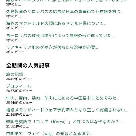
3件のビュー
久光製薬のサロンパスの広告が日本の繁華街で存在感を放つ...
3件のビュー
海外のマクドナルド店頭にあるドナルド像について...
3件のビュー
ヨーロッパの教会は場所によって屋根の形が違っていた...
3件のビュー
リアキャリア用のダボ穴が落ちたら溶接が必要...
3件のビュー
全期間の人気記事
旅の記録
34,459件のビュー
プロフィール
26,873件のビュー
牛肉、豚肉、鶏肉、羊肉ににあたる中国語をまとめてみた...
25,446件のビュー
増設メモリがハードウェア予約済みとなり正しく認識されない...
21,165件のビュー
韓国を英語で「コリア（Korea）」と呼ぶのはなぜなのか？...
21,051件のビュー
中国語で「ウェイ（wei)」の発音となる漢字...