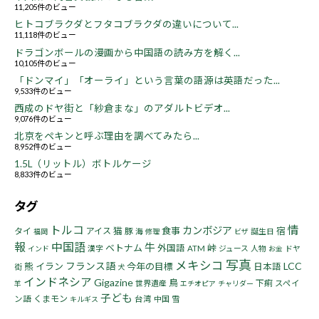
11,205件のビュー
ヒトコブラクダとフタコブラクダの違いについて...
11,118件のビュー
ドラゴンボールの漫画から中国語の読み方を解く...
10,105件のビュー
「ドンマイ」「オーライ」という言葉の語源は英語だった...
9,533件のビュー
西成のドヤ街と「紗倉まな」のアダルトビデオ...
9,076件のビュー
北京をペキンと呼ぶ理由を調べてみたら...
8,952件のビュー
1.5L（リットル）ボトルケージ
8,833件のビュー
タグ
トルコ
情
カンボジア
猫
食事
宿
タイ
アイス
豚
海
誕生日
福岡
修理
ビザ
報
中国語
牛
ベトナム
峠
外国語
漢字
ATM
ジュース
人物
ドヤ
インド
お金
写真
メキシコ
フランス語
LCC
熊
イラン
今年の目標
日本語
街
犬
インドネシア
Gigazine
鳥
下痢
世界遺産
スペイ
羊
エチオピア
チャリダー
子ども
くまモン
ン語
台湾
中国
雪
キルギス