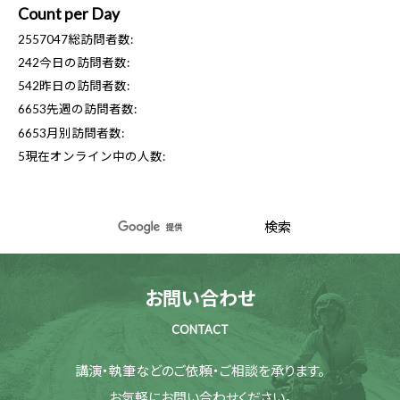
Count per Day
2557047
総訪問者数:
242
今日の訪問者数:
542
昨日の訪問者数:
6653
先週の訪問者数:
6653
月別訪問者数:
5
現在オンライン中の人数:
お問い合わせ
CONTACT
講演・執筆などのご依頼・ご相談を承ります。
お気軽にお問い合わせください。