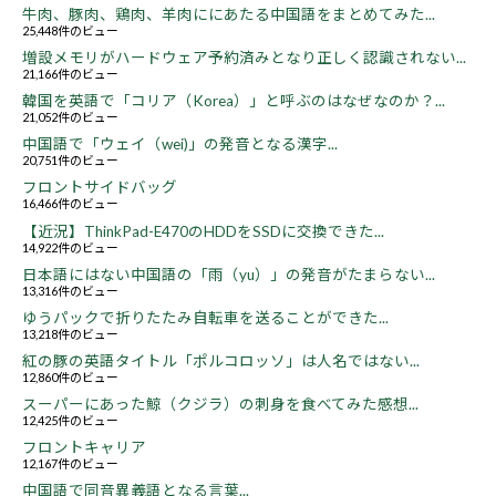
牛肉、豚肉、鶏肉、羊肉ににあたる中国語をまとめてみた...
25,448件のビュー
増設メモリがハードウェア予約済みとなり正しく認識されない...
21,166件のビュー
韓国を英語で「コリア（Korea）」と呼ぶのはなぜなのか？...
21,052件のビュー
中国語で「ウェイ（wei)」の発音となる漢字...
20,751件のビュー
フロントサイドバッグ
16,466件のビュー
【近況】ThinkPad-E470のHDDをSSDに交換できた...
14,922件のビュー
日本語にはない中国語の「雨（yu）」の発音がたまらない...
13,316件のビュー
ゆうパックで折りたたみ自転車を送ることができた...
13,218件のビュー
紅の豚の英語タイトル「ポルコロッソ」は人名ではない...
12,860件のビュー
スーパーにあった鯨（クジラ）の刺身を食べてみた感想...
12,425件のビュー
フロントキャリア
12,167件のビュー
中国語で同音異義語となる言葉...