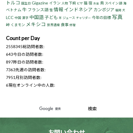
トルコ
Gigazine
イラン
猫
宿
鳥
下痢
誕生日
人物
スペイン語
海
ビザ
お金
情報
インドネシア
牛
フランス語
カンボジア
ベトナム
雪
福岡
犬
写真
中国語
子ども
LCC
今年の目標
中国
漢字
ジュース
羊
チャリダー
メキシコ
峠
食事
くまモン
世界遺産
修理
Count per Day
2558345
総訪問者数:
643
今日の訪問者数:
897
昨日の訪問者数:
7363
先週の訪問者数:
7951
月別訪問者数:
6
現在オンライン中の人数:
お問い合わせ