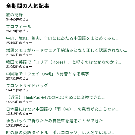
全期間の人気記事
旅の記録
34,465件のビュー
プロフィール
26,878件のビュー
牛肉、豚肉、鶏肉、羊肉ににあたる中国語をまとめてみた...
25,450件のビュー
増設メモリがハードウェア予約済みとなり正しく認識されない...
21,167件のビュー
韓国を英語で「コリア（Korea）」と呼ぶのはなぜなのか？...
21,052件のビュー
中国語で「ウェイ（wei)」の発音となる漢字...
20,751件のビュー
フロントサイドバッグ
16,471件のビュー
【近況】ThinkPad-E470のHDDをSSDに交換できた...
14,923件のビュー
日本語にはない中国語の「雨（yu）」の発音がたまらない...
13,319件のビュー
ゆうパックで折りたたみ自転車を送ることができた...
13,219件のビュー
紅の豚の英語タイトル「ポルコロッソ」は人名ではない...