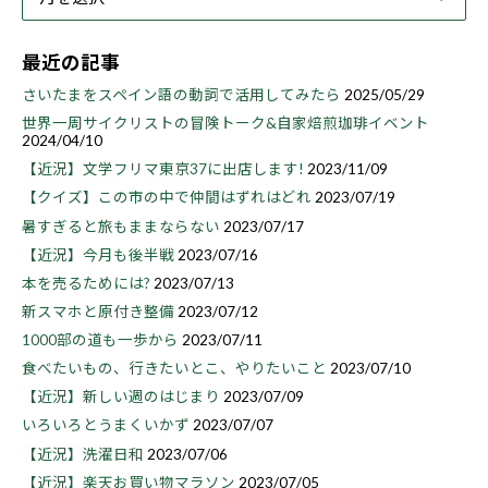
最近の記事
さいたまをスペイン語の動詞で活用してみたら
2025/05/29
世界一周サイクリストの冒険トーク&自家焙煎珈琲イベント
2024/04/10
【近況】文学フリマ東京37に出店します!
2023/11/09
【クイズ】この市の中で仲間はずれはどれ
2023/07/19
暑すぎると旅もままならない
2023/07/17
【近況】今月も後半戦
2023/07/16
本を売るためには?
2023/07/13
新スマホと原付き整備
2023/07/12
1000部の道も一歩から
2023/07/11
食べたいもの、行きたいとこ、やりたいこと
2023/07/10
【近況】新しい週のはじまり
2023/07/09
いろいろとうまくいかず
2023/07/07
【近況】洗濯日和
2023/07/06
【近況】楽天お買い物マラソン
2023/07/05