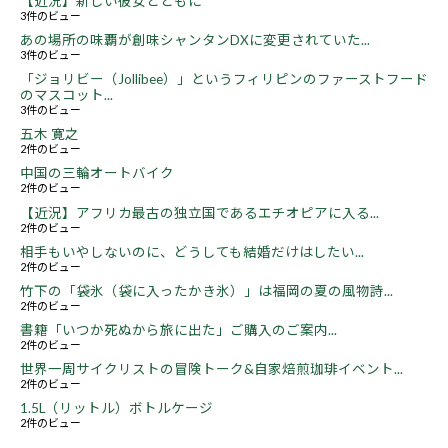
【近況】新しい彼女とともに
3件のビュー
あの場所の味覇が創味シャンタンDXに変更されていた...
3件のビュー
「ジョリビー（Jollibee）」というフィリピンのファーストフード
のマスコット...
3件のビュー
五木 寛之
2件のビュー
中国の三輪オートバイク
2件のビュー
【近況】アフリカ最古の独立国であるエチオピアに入る...
2件のビュー
相手もいやしないのに、どうしても結婚だけはしたい...
2件のビュー
竹下の「袋氷（袋に入ったかき氷）」は福岡の夏の風物詩...
2件のビュー
書籍「いつか死ぬから旅に出た」ご購入のご案内...
2件のビュー
世界一周サイクリストの冒険トーク&自家焙煎珈琲イベント...
2件のビュー
1.5L（リットル）ボトルケージ
2件のビュー