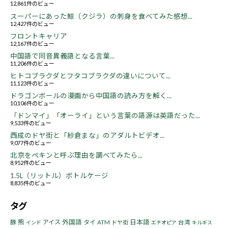
12,861件のビュー
スーパーにあった鯨（クジラ）の刺身を食べてみた感想...
12,427件のビュー
フロントキャリア
12,167件のビュー
中国語で同音異義語となる言葉...
11,206件のビュー
ヒトコブラクダとフタコブラクダの違いについて...
11,123件のビュー
ドラゴンボールの漫画から中国語の読み方を解く...
10,106件のビュー
「ドンマイ」「オーライ」という言葉の語源は英語だった...
9,533件のビュー
西成のドヤ街と「紗倉まな」のアダルトビデオ...
9,077件のビュー
北京をペキンと呼ぶ理由を調べてみたら...
8,952件のビュー
1.5L（リットル）ボトルケージ
8,835件のビュー
タグ
熊
豚
アイス
外国語
タイ
日本語
ATM
ドヤ街
台湾
インド
エチオピア
キルギス