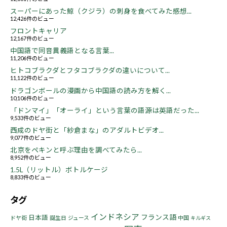
スーパーにあった鯨（クジラ）の刺身を食べてみた感想...
12,426件のビュー
フロントキャリア
12,167件のビュー
中国語で同音異義語となる言葉...
11,206件のビュー
ヒトコブラクダとフタコブラクダの違いについて...
11,122件のビュー
ドラゴンボールの漫画から中国語の読み方を解く...
10,106件のビュー
「ドンマイ」「オーライ」という言葉の語源は英語だった...
9,533件のビュー
西成のドヤ街と「紗倉まな」のアダルトビデオ...
9,077件のビュー
北京をペキンと呼ぶ理由を調べてみたら...
8,952件のビュー
1.5L（リットル）ボトルケージ
8,833件のビュー
タグ
インドネシア
フランス語
日本語
ドヤ街
誕生日
ジュース
中国
キルギス