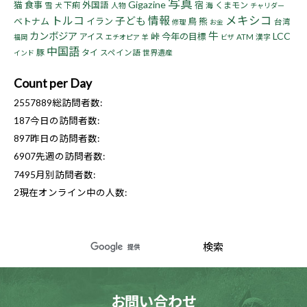
写真
Gigazine
猫
食事
宿
下痢
外国語
くまモン
雪
人物
海
犬
チャリダー
トルコ
情報
メキシコ
子ども
ベトナム
イラン
鳥
熊
台湾
修理
お金
牛
カンボジア
LCC
峠
今年の目標
アイス
ATM
漢字
福岡
エチオピア
羊
ビザ
中国語
豚
タイ
スペイン語
世界遺産
インド
Count per Day
2557889
総訪問者数:
187
今日の訪問者数:
897
昨日の訪問者数:
6907
先週の訪問者数:
7495
月別訪問者数:
2
現在オンライン中の人数:
お問い合わせ