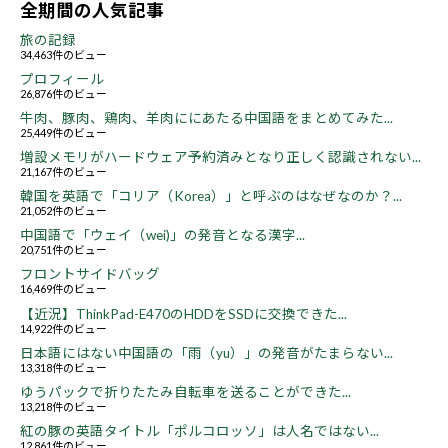
全期間の人気記事
旅の記録
34,463件のビュー
プロフィール
26,876件のビュー
牛肉、豚肉、鶏肉、羊肉ににあたる中国語をまとめてみた...
25,449件のビュー
増設メモリがハードウェア予約済みとなり正しく認識されない...
21,167件のビュー
韓国を英語で「コリア（Korea）」と呼ぶのはなぜなのか？...
21,052件のビュー
中国語で「ウェイ（wei)」の発音となる漢字...
20,751件のビュー
フロントサイドバッグ
16,469件のビュー
【近況】ThinkPad-E470のHDDをSSDに交換できた...
14,922件のビュー
日本語にはない中国語の「雨（yu）」の発音がたまらない...
13,318件のビュー
ゆうパックで折りたたみ自転車を送ることができた...
13,218件のビュー
紅の豚の英語タイトル「ポルコロッソ」は人名ではない...
12,861件のビュー