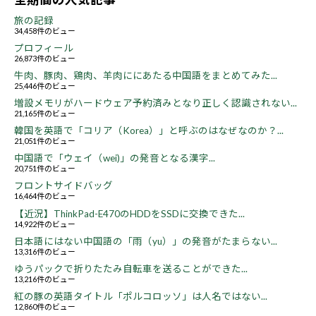
旅の記録
34,458件のビュー
プロフィール
26,873件のビュー
牛肉、豚肉、鶏肉、羊肉ににあたる中国語をまとめてみた...
25,446件のビュー
増設メモリがハードウェア予約済みとなり正しく認識されない...
21,165件のビュー
韓国を英語で「コリア（Korea）」と呼ぶのはなぜなのか？...
21,051件のビュー
中国語で「ウェイ（wei)」の発音となる漢字...
20,751件のビュー
フロントサイドバッグ
16,464件のビュー
【近況】ThinkPad-E470のHDDをSSDに交換できた...
14,922件のビュー
日本語にはない中国語の「雨（yu）」の発音がたまらない...
13,316件のビュー
ゆうパックで折りたたみ自転車を送ることができた...
13,216件のビュー
紅の豚の英語タイトル「ポルコロッソ」は人名ではない...
12,860件のビュー