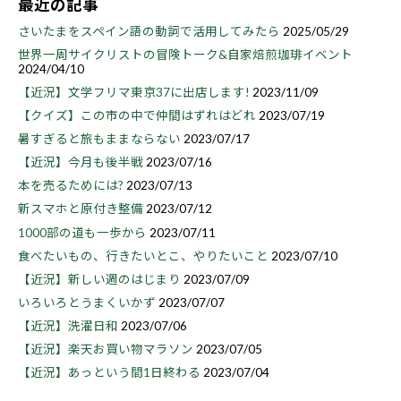
最近の記事
さいたまをスペイン語の動詞で活用してみたら
2025/05/29
世界一周サイクリストの冒険トーク&自家焙煎珈琲イベント
2024/04/10
【近況】文学フリマ東京37に出店します!
2023/11/09
【クイズ】この市の中で仲間はずれはどれ
2023/07/19
暑すぎると旅もままならない
2023/07/17
【近況】今月も後半戦
2023/07/16
本を売るためには?
2023/07/13
新スマホと原付き整備
2023/07/12
1000部の道も一歩から
2023/07/11
食べたいもの、行きたいとこ、やりたいこと
2023/07/10
【近況】新しい週のはじまり
2023/07/09
いろいろとうまくいかず
2023/07/07
【近況】洗濯日和
2023/07/06
【近況】楽天お買い物マラソン
2023/07/05
【近況】あっという間1日終わる
2023/07/04