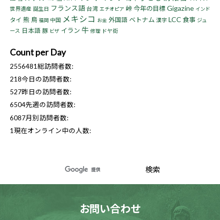
フランス語
Gigazine
峠
今年の目標
世界遺産
誕生日
台湾
エチオピア
インド
メキシコ
LCC
熊
鳥
ベトナム
食事
タイ
外国語
中国
漢字
ジュ
福岡
お金
牛
イラン
日本語
豚
ース
ドヤ街
ビザ
修理
Count per Day
2556481
総訪問者数:
218
今日の訪問者数:
527
昨日の訪問者数:
6504
先週の訪問者数:
6087
月別訪問者数:
1
現在オンライン中の人数:
お問い合わせ