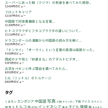
スーパーにあった鯨（クジラ）の刺身を食べてみた感想...
12,424件のビュー
フロントキャリア
12,167件のビュー
中国語で同音異義語となる言葉...
11,205件のビュー
ヒトコブラクダとフタコブラクダの違いについて...
11,116件のビュー
ドラゴンボールの漫画から中国語の読み方を解く...
10,105件のビュー
「ドンマイ」「オーライ」という言葉の語源は英語だった...
9,533件のビュー
西成のドヤ街と「紗倉まな」のアダルトビデオ...
9,075件のビュー
北京をペキンと呼ぶ理由を調べてみたら...
8,952件のビュー
1.5L（リットル）ボトルケージ
8,833件のビュー
タグ
写真
中国語
カンボジア
くまモン
下痢
アイス
人物
スペイン
チャリダー
トルコ
インドネシア
情報
子ども
宿
猫
語
雪
ATM
海
犬
羊
キルギス