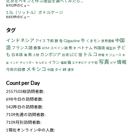
北京をペキンと呼ぶ理由を調べてみたら...
8,952件のビュー
1.5L（リットル）ボトルケージ
8,833件のビュー
タグ
インドネシア
中国
牛
Gigazine
アイス
下痢
豚
くまモン
雪
世界遺産
語
子ど
フランス語
食事
熊
ベトナム
外国語
ATM
スペイン語
誕生日
羊
トルコ
も
カンボジア
LCC
鳥
宿
日本語
海
人物
台湾
ジュース
修理
犬
お
写真
情報
イラン
猫
ドヤ街
金
インド
チャリダー
キルギス
福岡
エチオピア
ビザ
メキシコ
今年の目標
峠
タイ
中国
漢字
Count per Day
2557503
総訪問者数:
698
今日の訪問者数:
542
昨日の訪問者数:
7109
先週の訪問者数:
7109
月別訪問者数:
1
現在オンライン中の人数: