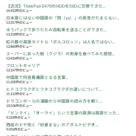
【近況】ThinkPad-E470のHDDをSSDに交換できた...
14,922件のビュー
日本語にはない中国語の「雨（yu）」の発音がたまらない...
13,317件のビュー
ゆうパックで折りたたみ自転車を送ることができた...
13,218件のビュー
紅の豚の英語タイトル「ポルコロッソ」は人名ではない...
12,860件のビュー
スーパーにあった鯨（クジラ）の刺身を食べてみた感想...
12,426件のビュー
フロントキャリア
12,167件のビュー
中国語で同音異義語となる言葉...
11,205件のビュー
ヒトコブラクダとフタコブラクダの違いについて...
11,122件のビュー
ドラゴンボールの漫画から中国語の読み方を解く...
10,106件のビュー
「ドンマイ」「オーライ」という言葉の語源は英語だった...
9,533件のビュー
西成のドヤ街と「紗倉まな」のアダルトビデオ...
9,076件のビュー