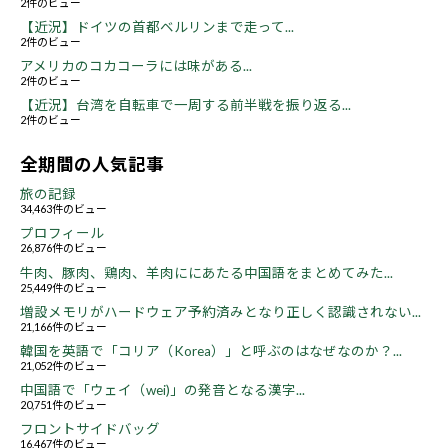
2件のビュー
【近況】ドイツの首都ベルリンまで走って...
2件のビュー
アメリカのコカコーラには味がある...
2件のビュー
【近況】台湾を自転車で一周する前半戦を振り返る...
2件のビュー
全期間の人気記事
旅の記録
34,463件のビュー
プロフィール
26,876件のビュー
牛肉、豚肉、鶏肉、羊肉ににあたる中国語をまとめてみた...
25,449件のビュー
増設メモリがハードウェア予約済みとなり正しく認識されない...
21,166件のビュー
韓国を英語で「コリア（Korea）」と呼ぶのはなぜなのか？...
21,052件のビュー
中国語で「ウェイ（wei)」の発音となる漢字...
20,751件のビュー
フロントサイドバッグ
16,467件のビュー