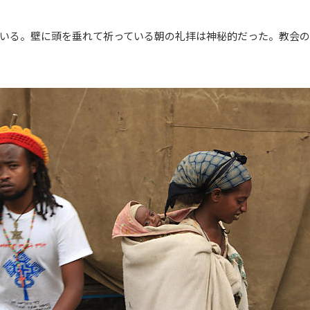
いる。壁に頭を垂れて祈っている朝の礼拝は神秘的だった。教会の