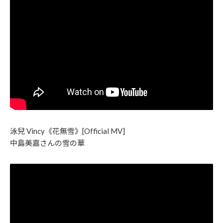
泳兒 Vincy《花無雪》[Official MV]
中島美嘉さんの雪の華