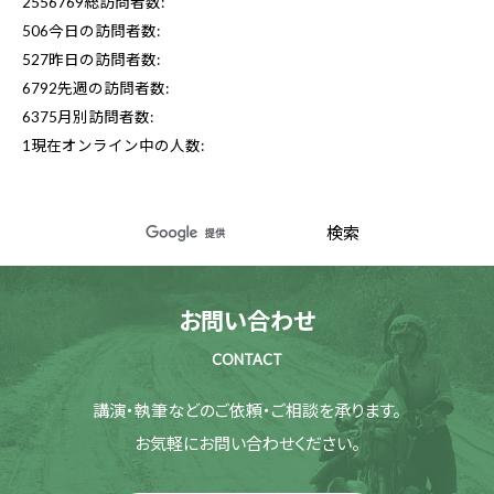
2556769
総訪問者数:
506
今日の訪問者数:
527
昨日の訪問者数:
6792
先週の訪問者数:
6375
月別訪問者数:
1
現在オンライン中の人数:
お問い合わせ
CONTACT
講演・執筆などのご依頼・ご相談を承ります。
お気軽にお問い合わせください。