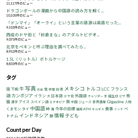
11,117件のビュー
ドラゴンボールの漫画から中国語の読み方を解く...
10,105件のビュー
「ドンマイ」「オーライ」という言葉の語源は英語だった...
9,533件のビュー
西成のドヤ街と「紗倉まな」のアダルトビデオ...
9,075件のビュー
北京をペキンと呼ぶ理由を調べてみたら...
8,952件のビュー
1.5L（リットル）ボトルケージ
8,833件のビュー
タグ
写真
メキシコ
トルコ
牛
LCC
フランス
宿
下痢
雪
台湾
お金
修理
語
カンボジア
イラン
熊
日本語
外国語
ドヤ街
誕生日
犬
チャリダー
羊
ビザ
Gigazine
猫
鳥
アイス
漢字
スペイン語
中国
ジュース
世界遺産
人物
エチオピア
中国語
峠
今年の目標
食事
ベ
くまモン
タイ
海
ATM
福岡
キルギス
インド
インドネシア
情報
子ども
トナム
豚
Count per Day