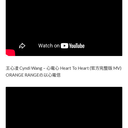
王心凌 Cyndi Wang – 心電心 Heart To Heart (官方完整版 MV)
ORANGE RANGEの以心電信