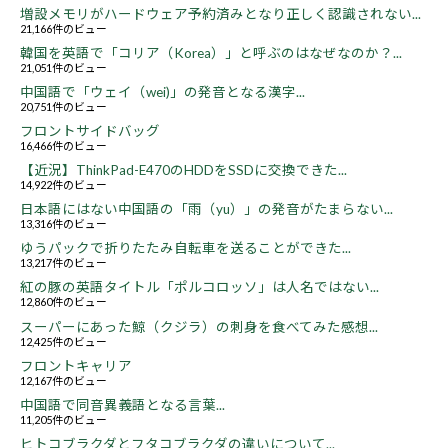
増設メモリがハードウェア予約済みとなり正しく認識されない...
21,166件のビュー
韓国を英語で「コリア（Korea）」と呼ぶのはなぜなのか？...
21,051件のビュー
中国語で「ウェイ（wei)」の発音となる漢字...
20,751件のビュー
フロントサイドバッグ
16,466件のビュー
【近況】ThinkPad-E470のHDDをSSDに交換できた...
14,922件のビュー
日本語にはない中国語の「雨（yu）」の発音がたまらない...
13,316件のビュー
ゆうパックで折りたたみ自転車を送ることができた...
13,217件のビュー
紅の豚の英語タイトル「ポルコロッソ」は人名ではない...
12,860件のビュー
スーパーにあった鯨（クジラ）の刺身を食べてみた感想...
12,425件のビュー
フロントキャリア
12,167件のビュー
中国語で同音異義語となる言葉...
11,205件のビュー
ヒトコブラクダとフタコブラクダの違いについて...