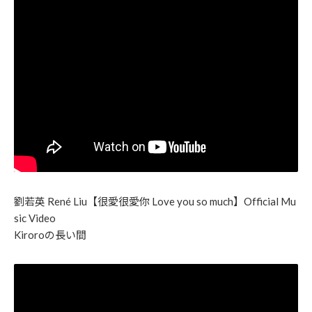
劉若英 René Liu【很愛很愛你 Love you so much】Official Mu
sic Video
Kiroroの長い間