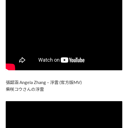
張韶涵 Angela Zhang – 浮雲 (官方版MV)
柴咲コウさんの浮雲