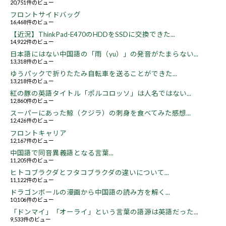
20,751件のビュー
フロントサイドバッグ
16,468件のビュー
【近況】ThinkPad-E470のHDDをSSDに交換できた...
14,922件のビュー
日本語にはない中国語の「雨（yu）」の発音がたまらない...
13,318件のビュー
ゆうパックで折りたたみ自転車を送ることができた...
13,218件のビュー
紅の豚の英語タイトル「ポルコロッソ」は人名ではない...
12,860件のビュー
スーパーにあった鯨（クジラ）の刺身を食べてみた感想...
12,426件のビュー
フロントキャリア
12,167件のビュー
中国語で同音異義語となる言葉...
11,205件のビュー
ヒトコブラクダとフタコブラクダの違いについて...
11,122件のビュー
ドラゴンボールの漫画から中国語の読み方を解く...
10,106件のビュー
「ドンマイ」「オーライ」という言葉の語源は英語だった...
9,533件のビュー