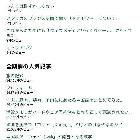
うんこは恥ずかしくない
2件のビュー
アフリカのフランス語圏で聞く「ドネモワ～」について...
2件のビュー
これからのためにも「ウェブメディアびっくりセール」に行って
きた...
2件のビュー
ストッキング
2件のビュー
全期間の人気記事
旅の記録
34,463件のビュー
プロフィール
26,876件のビュー
牛肉、豚肉、鶏肉、羊肉ににあたる中国語をまとめてみた...
25,449件のビュー
増設メモリがハードウェア予約済みとなり正しく認識されない...
21,166件のビュー
韓国を英語で「コリア（Korea）」と呼ぶのはなぜなのか？...
21,052件のビュー
中国語で「ウェイ（wei)」の発音となる漢字...