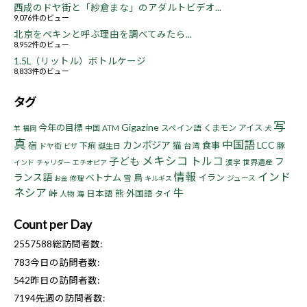
西成のドヤ街と「紗倉まな」のアダルトビデオ...
9,076件のビュー
北京をペキンと呼ぶ理由を調べてみたら...
8,952件のビュー
1.5L（リットル）ボトルケージ
8,833件のビュー
タグ
写
Gigazine
今年の目標
くまモン
アイス
中国
ATM
スペイン語
羊
福岡
犬
真
中国語
カンボジア
LCC
宿
猫
食事
下痢
豚
ドヤ街
誕生日
台湾
ビザ
メキシコ
トルコ
子ども
フ
漢字
世界遺産
インド
チャリダー
エチオピア
情報
インド
ランス語
ベトナム
鳥
イラン
雪
ジュース
お金
修理
キルギス
ネシア
牛
峠
熊
日本語
外国語
タイ
人物
海
Count per Day
2557588
総訪問者数:
783
今日の訪問者数:
542
昨日の訪問者数:
7194
先週の訪問者数: