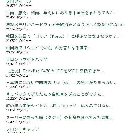
プロフィール
26,879件のビュー
牛肉、豚肉、鶏肉、羊肉ににあたる中国語をまとめてみた...
25,453件のビュー
増設メモリがハードウェア予約済みとなり正しく認識されない...
21,167件のビュー
韓国を英語で「コリア（Korea）」と呼ぶのはなぜなのか？...
21,053件のビュー
中国語で「ウェイ（wei)」の発音となる漢字...
20,753件のビュー
フロントサイドバッグ
16,471件のビュー
【近況】ThinkPad-E470のHDDをSSDに交換できた...
14,923件のビュー
日本語にはない中国語の「雨（yu）」の発音がたまらない...
13,320件のビュー
ゆうパックで折りたたみ自転車を送ることができた...
13,220件のビュー
紅の豚の英語タイトル「ポルコロッソ」は人名ではない...
12,862件のビュー
スーパーにあった鯨（クジラ）の刺身を食べてみた感想...
12,429件のビュー
フロントキャリア