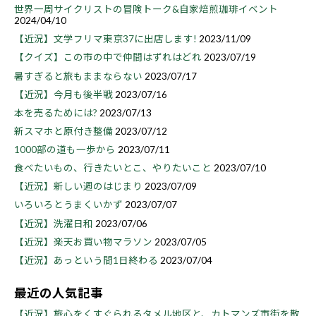
世界一周サイクリストの冒険トーク&自家焙煎珈琲イベント
2024/04/10
【近況】文学フリマ東京37に出店します!
2023/11/09
【クイズ】この市の中で仲間はずれはどれ
2023/07/19
暑すぎると旅もままならない
2023/07/17
【近況】今月も後半戦
2023/07/16
本を売るためには?
2023/07/13
新スマホと原付き整備
2023/07/12
1000部の道も一歩から
2023/07/11
食べたいもの、行きたいとこ、やりたいこと
2023/07/10
【近況】新しい週のはじまり
2023/07/09
いろいろとうまくいかず
2023/07/07
【近況】洗濯日和
2023/07/06
【近況】楽天お買い物マラソン
2023/07/05
【近況】あっという間1日終わる
2023/07/04
最近の人気記事
【近況】旅心をくすぐられるタメル地区と、カトマンズ市街を散