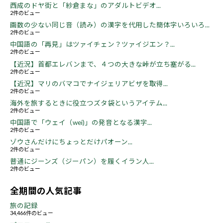
西成のドヤ街と「紗倉まな」のアダルトビデオ...
2件のビュー
画数の少ない同じ音（読み）の漢字を代用した簡体字いろいろ...
2件のビュー
中国語の「再見」はツァイチェン？ツァイジエン？...
2件のビュー
【近況】首都エレバンまで、４つの大きな峠が立ち塞がる...
2件のビュー
【近況】マリのバマコでナイジェリアビザを取得...
2件のビュー
海外を旅するときに役立つズタ袋というアイテム...
2件のビュー
中国語で「ウェイ（wei)」の発音となる漢字...
2件のビュー
ゾウさんだけにちょっとだけパオーン...
2件のビュー
普通にジーンズ（ジーパン）を履くイラン人...
2件のビュー
全期間の人気記事
旅の記録
34,466件のビュー