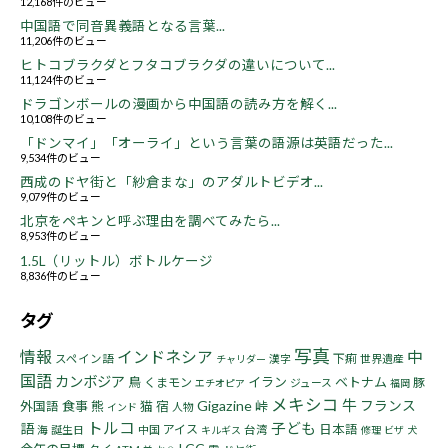
12,168件のビュー
中国語で同音異義語となる言葉...
11,206件のビュー
ヒトコブラクダとフタコブラクダの違いについて...
11,124件のビュー
ドラゴンボールの漫画から中国語の読み方を解く...
10,108件のビュー
「ドンマイ」「オーライ」という言葉の語源は英語だった...
9,534件のビュー
西成のドヤ街と「紗倉まな」のアダルトビデオ...
9,079件のビュー
北京をペキンと呼ぶ理由を調べてみたら...
8,953件のビュー
1.5L（リットル）ボトルケージ
8,836件のビュー
タグ
写真
情報
インドネシア
中
下痢
スペイン語
漢字
世界遺産
チャリダー
国語
カンボジア
鳥
イラン
ベトナム
くまモン
豚
ジュース
エチオピア
福岡
メキシコ
牛
Gigazine
フランス
食事
熊
猫
宿
峠
外国語
人物
インド
トルコ
子ども
語
アイス
日本語
海
誕生日
中国
台湾
キルギス
修理
ビザ
犬