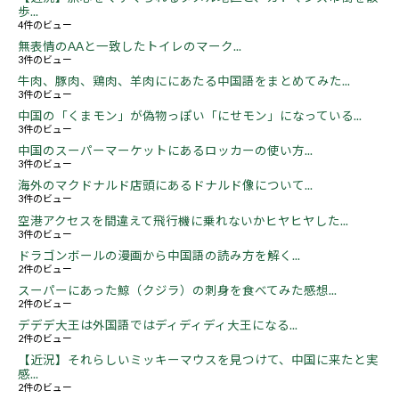
歩...
4件のビュー
無表情のAAと一致したトイレのマーク...
3件のビュー
牛肉、豚肉、鶏肉、羊肉ににあたる中国語をまとめてみた...
3件のビュー
中国の「くまモン」が偽物っぽい「にせモン」になっている...
3件のビュー
中国のスーパーマーケットにあるロッカーの使い方...
3件のビュー
海外のマクドナルド店頭にあるドナルド像について...
3件のビュー
空港アクセスを間違えて飛行機に乗れないかヒヤヒヤした...
3件のビュー
ドラゴンボールの漫画から中国語の読み方を解く...
2件のビュー
スーパーにあった鯨（クジラ）の刺身を食べてみた感想...
2件のビュー
デデデ大王は外国語ではディディディ大王になる...
2件のビュー
【近況】それらしいミッキーマウスを見つけて、中国に来たと実
感...
2件のビュー