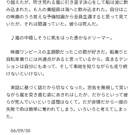
り越えたが、吹き荒れる嵐に引き返す決心をして船は波に飲
み込まれた。６人の乗組員は海へと飲み込まれた。自分はこ
の映画のうろ覚えな予備知識から全員生還すると思って見て
いたが、それは間違っていた。彼らは死んだ。
♪嵐の中嬉しそうに帆をはった愚かなドリーマー。
映画ワンピースの主題歌だったこの歌が好きだ。船乗りと
自転車乗りには共通点があると思っているから。高まるテン
ションは自分にもあって、そして事故を知りながらも走り続
けないといけない。
実話に基づく話だから切なくなった。忠告を無視して笑い
ながら嵐を突き進む姿にあきれはしたが、だからといって彼
らが死んでいいという道理はなくて。だが非情だから一度の
失敗で命は簡単に奪われてしまう。いろいろと考えてしまっ
た。
06/09/30