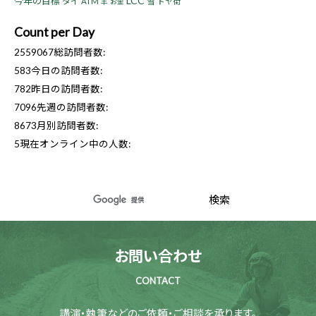
LCC
今年の目標
タイ
ATM
雪
ドヤ街
羊
お金
Count per Day
2559067
総訪問者数:
583
今日の訪問者数:
782
昨日の訪問者数:
7096
先週の訪問者数:
8673
月別訪問者数:
5
現在オンライン中の人数:
お問い合わせ
CONTACT
講演・執筆などのご依頼・ご相談を承ります。