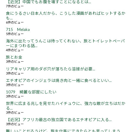
【近況】中国でもお腹を壊すことになるとは...
7件のビュー
食にうるさい日本人だから、こうした漫画があればヒットするか
も...
6件のビュー
715 Melaka
5件のビュー
海外に出たってうんこは待ってくれない、旅とトイレットペーパ
ーにまつわる話...
4件のビュー
旅とお金
3件のビュー
リアキャリア用のダボ穴が落ちたら溶接が必要...
3件のビュー
エチオピアのインジェラは焼き肉と一緒に食べるといい...
3件のビュー
1079 綺麗な部屋にしたい
3件のビュー
世界に広まる兆しを見せたハイチュウに、強力な敵が立ちはだか
る...
3件のビュー
【近況】アフリカ最古の独立国であるエチオピアに入る...
3件のビュー
難しいことだろうけど、旅を仕事にできたらとも思ってしまう...