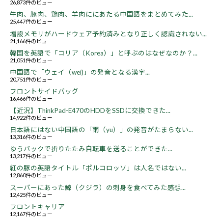
26,873件のビュー
牛肉、豚肉、鶏肉、羊肉ににあたる中国語をまとめてみた...
25,447件のビュー
増設メモリがハードウェア予約済みとなり正しく認識されない...
21,166件のビュー
韓国を英語で「コリア（Korea）」と呼ぶのはなぜなのか？...
21,051件のビュー
中国語で「ウェイ（wei)」の発音となる漢字...
20,751件のビュー
フロントサイドバッグ
16,466件のビュー
【近況】ThinkPad-E470のHDDをSSDに交換できた...
14,922件のビュー
日本語にはない中国語の「雨（yu）」の発音がたまらない...
13,316件のビュー
ゆうパックで折りたたみ自転車を送ることができた...
13,217件のビュー
紅の豚の英語タイトル「ポルコロッソ」は人名ではない...
12,860件のビュー
スーパーにあった鯨（クジラ）の刺身を食べてみた感想...
12,425件のビュー
フロントキャリア
12,167件のビュー