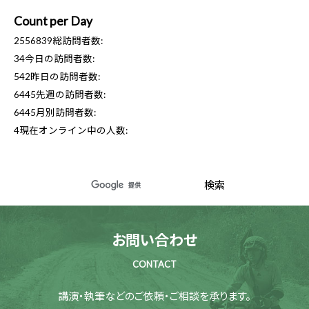
Count per Day
2556839
総訪問者数:
34
今日の訪問者数:
542
昨日の訪問者数:
6445
先週の訪問者数:
6445
月別訪問者数:
4
現在オンライン中の人数:
お問い合わせ
CONTACT
講演・執筆などのご依頼・ご相談を承ります。