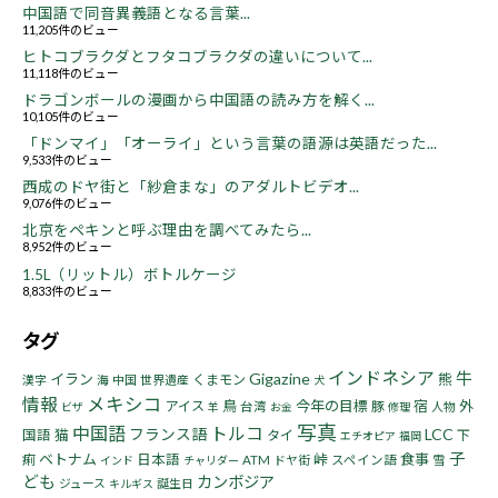
中国語で同音異義語となる言葉...
11,205件のビュー
ヒトコブラクダとフタコブラクダの違いについて...
11,118件のビュー
ドラゴンボールの漫画から中国語の読み方を解く...
10,105件のビュー
「ドンマイ」「オーライ」という言葉の語源は英語だった...
9,533件のビュー
西成のドヤ街と「紗倉まな」のアダルトビデオ...
9,076件のビュー
北京をペキンと呼ぶ理由を調べてみたら...
8,952件のビュー
1.5L（リットル）ボトルケージ
8,833件のビュー
タグ
インドネシア
牛
Gigazine
イラン
熊
くまモン
漢字
海
中国
世界遺産
犬
情報
メキシコ
鳥
今年の目標
宿
アイス
豚
外
台湾
人物
ビザ
羊
お金
修理
写真
中国語
トルコ
フランス語
LCC
猫
国語
タイ
下
エチオピア
福岡
子
ベトナム
峠
食事
痢
日本語
ATM
ドヤ街
スペイン語
雪
インド
チャリダー
ども
カンボジア
ジュース
誕生日
キルギス