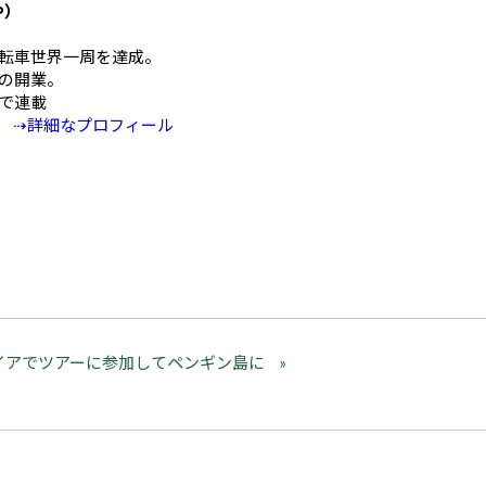
や）
mの自転車世界一周を達成。
の開業。
Eで連載
⇢詳細なプロフィール
イアでツアーに参加してペンギン島に