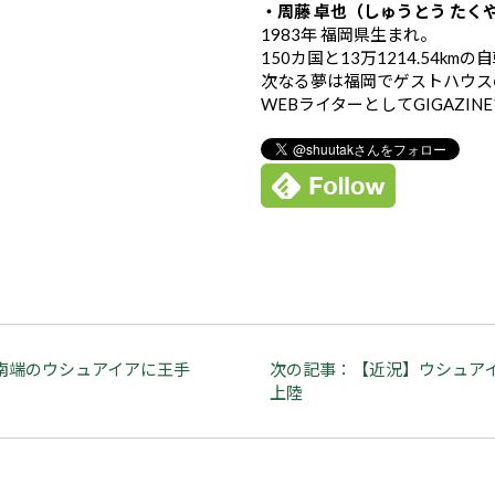
・周藤 卓也（しゅうとう たく
1983年 福岡県生まれ。
150カ国と13万1214.54k
次なる夢は福岡でゲストハウス
WEBライターとしてGIGAZIN
南端のウシュアイアに王手
次の記事：【近況】ウシュア
上陸